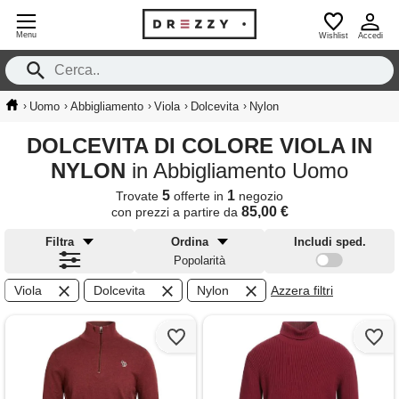
Menu
Wishlist
Accedi
›
›
›
›
›
Uomo
Abbigliamento
Viola
Dolcevita
Nylon
DOLCEVITA DI COLORE VIOLA IN
NYLON
in Abbigliamento Uomo
5
1
Trovate
offerte in
negozio
85,00 €
con prezzi a partire da
Filtra
Ordina
Includi sped.
Popolarità
Viola
Dolcevita
Nylon
Azzera filtri