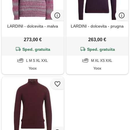
LARDINI - dolcevita - malva
LARDINI - dolcevita - prugna
273,00 €
263,00 €
Sped. gratuita
Sped. gratuita
L M S XL XXL
M XL XS XXL
Yoox
Yoox