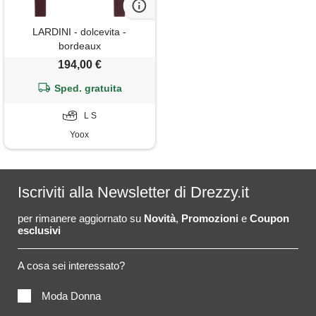
LARDINI - dolcevita -
bordeaux
194,00 €
Sped. gratuita
L S
Yoox
Iscriviti alla Newsletter di Drezzy.it
per rimanere aggiornato su
Novità
,
Promozioni
e
Coupon
esclusivi
A cosa sei interessato?
Moda Donna