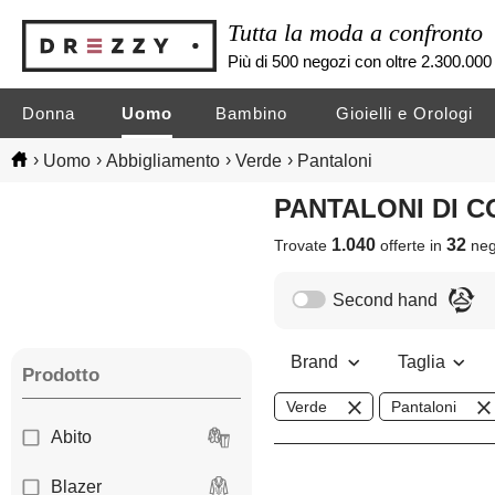
Tutta la moda a confronto
Più di 500 negozi con oltre 2.300.000 
Donna
Uomo
Bambino
Gioielli e Orologi
›
›
›
›
Uomo
Abbigliamento
Verde
Pantaloni
PANTALONI DI
1.040
32
Trovate
offerte in
neg
Second hand
Brand
Taglia
Prodotto
Verde
Pantaloni
Abito
Blazer