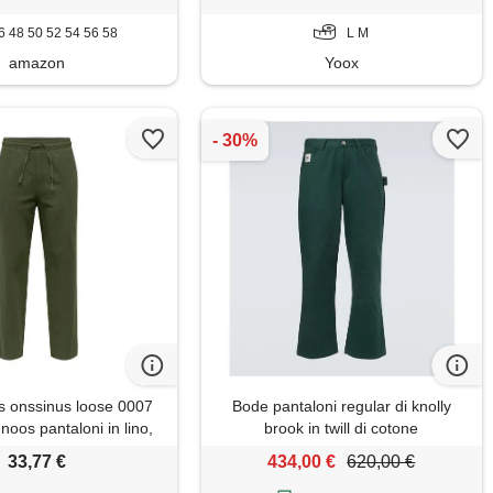
6 48 50 52 54 56 58
L M
amazon
Yoox
s onssinus loose 0007
Bode pantaloni regular di knolly
 noos pantaloni in lino,
brook in twill di cotone
e night, m uomo
33,77 €
434,00 €
620,00 €