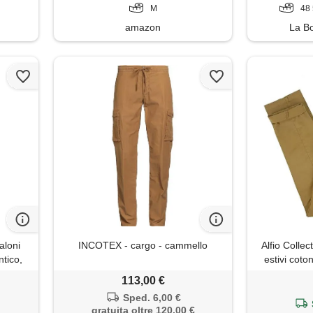
M
48 
amazon
La Bo
aloni
INCOTEX - cargo - cammello
Alfio Colle
tico,
estivi coton
elasticizza
113,00 €
(it, numero
Sped. 6,00 €
gratuita oltre 120,00 €