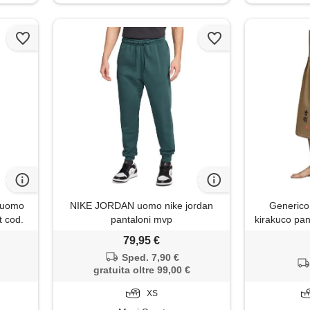
a uomo
NIKE JORDAN uomo nike jordan
Generico 
t cod.
pantaloni mvp
kirakuco pa
3/4 estivi 
79,95 €
yoko panta
Sped. 7,90 €
taglie fort
gratuita oltre 99,00 €
stile gi
XS