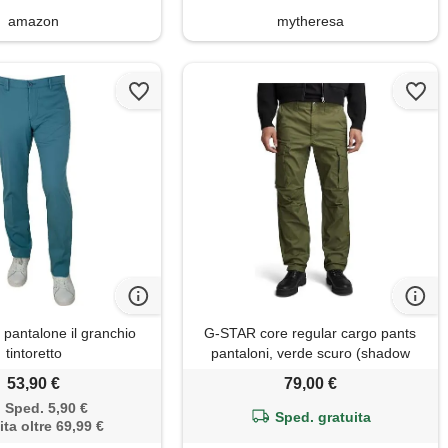
amazon
mytheresa
 pantalone il granchio
G-STAR core regular cargo pants
tintoretto
pantaloni, verde scuro (shadow
olive d24309-d387-b230), 33w / 32l
53,90 €
79,00 €
uomo
Sped. 5,90 €
Sped. gratuita
ita oltre 69,99 €