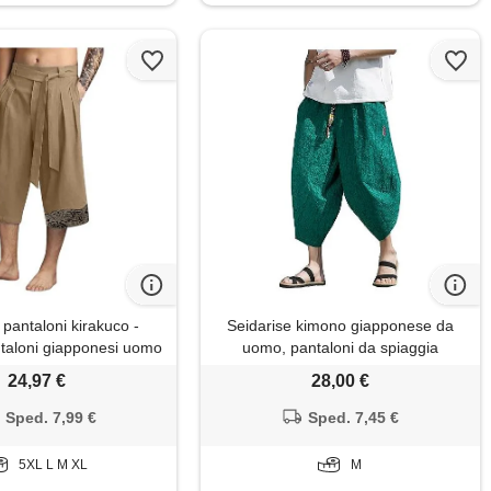
pantaloni kirakuco -
Seidarise kimono giapponese da
ntaloni giapponesi uomo
uomo, pantaloni da spiaggia
cotone lino baggy uomo
tradizionali in lino capri, estivi,
24,97 €
28,00 €
lone giapponese larghi
pantaloni harem a gamba larga, 09
i japan casual pantalone
verde, m
Sped. 7,99 €
Sped. 7,45 €
apponese taglie forti
5XL L M XL
M