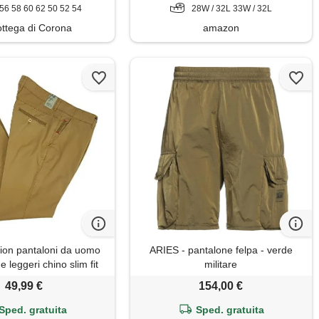
56 58 60 62 50 52 54
28W / 32L 33W / 32L
ttega di Corona
amazon
ction pantaloni da uomo
ARIES - pantalone felpa - verde
e leggeri chino slim fit
militare
ti 48 52 54 58 60 50 56
49,99 €
154,00 €
, 54, regular, regular,
cacao)
Sped. gratuita
Sped. gratuita