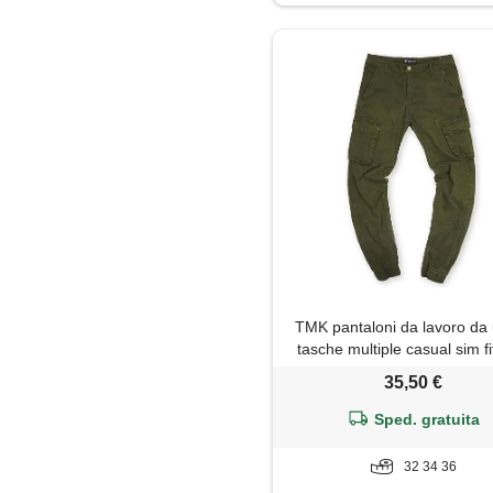
Jeans
Maglia
Maglietta
Maglione
Mantella
Pantaloni
TMK pantaloni da lavoro d
Parka
tasche multiple casual sim fi
70030 (34, militare)
35,50 €
Piumino
Sped. gratuita
Polo
32 34 36
Shorts