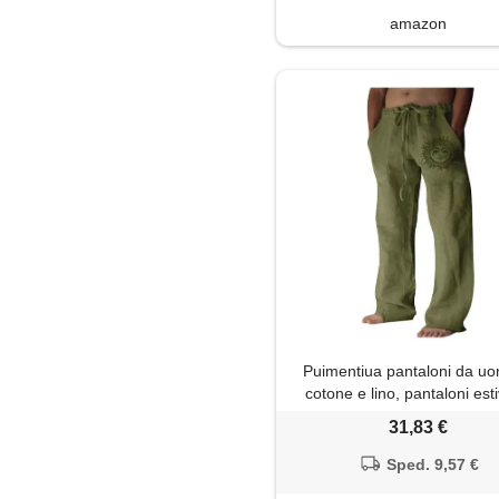
amazon
Puimentiua pantaloni da uo
cotone e lino, pantaloni esti
spiaggia, vestibilità ampia
31,83 €
coulisse elastica in vita, v
militare, xl
Sped. 9,57 €