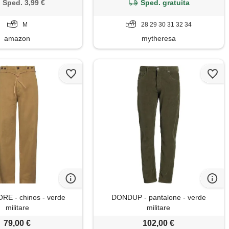
Sped. 3,99 €
Sped. gratuita
M
28 29 30 31 32 34
amazon
mytheresa
E - chinos - verde
DONDUP - pantalone - verde
militare
militare
79,00 €
102,00 €