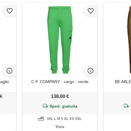
aglio
C.P. COMPANY - cargo - verde
BE ABLE 
 €
138,00 €
Sped. gratuita
3XL L M S XL XS XXL
Yoox