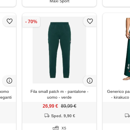
Maxi Sport
 uomo
Fila small patch m - pantalone -
Generico pan
leganti
uomo - verde
- kirakuco
dritto,
uomo estivi
26,99 €
89,99 €
ata e
pantalone g
ne
forti japan
Sped. 9,90 €
o
gia
XS