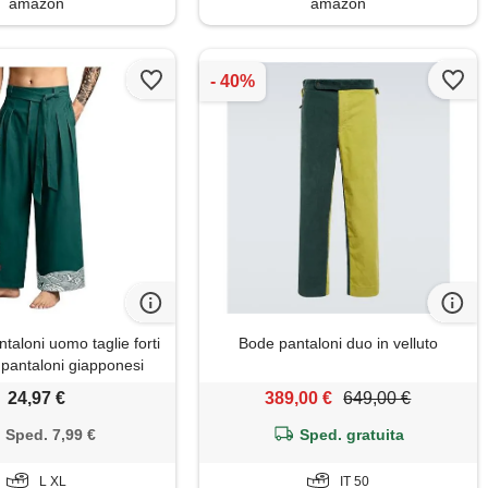
amazon
amazon
taloni uomo taglie forti
Bode pantaloni duo in velluto
 pantaloni giapponesi
 cotone lino baggy yoko
24,97 €
389,00 €
649,00 €
iapponese larghi taglie
 casual pantalone stile
Sped. 7,99 €
Sped. gratuita
pponese cotone
L XL
IT 50