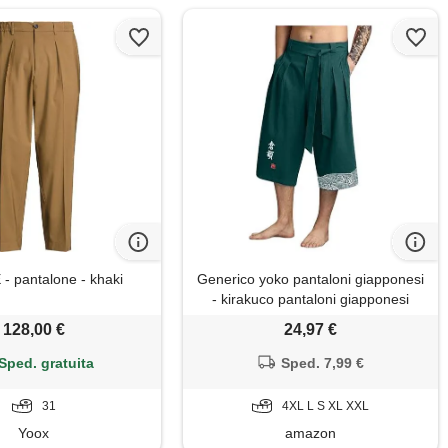
- pantalone - khaki
Generico yoko pantaloni giapponesi
- kirakuco pantaloni giapponesi
uomo 3/4 estivi cotone lino baggy
128,00 €
24,97 €
uomo yoko pantalone giapponese
larghi taglie forti japan casual
Sped. gratuita
Sped. 7,99 €
pantalone stile giapponese oversize
31
4XL L S XL XXL
Yoox
amazon