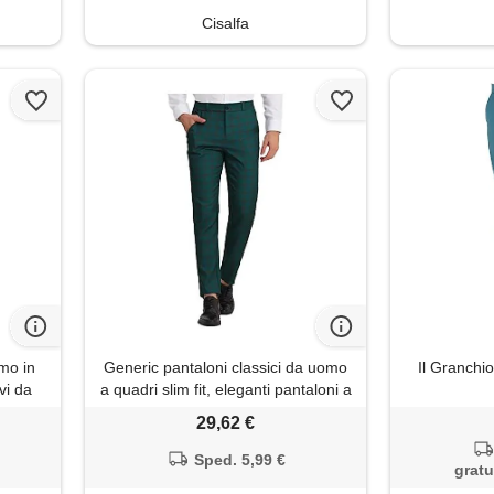
Cisalfa
mo in
Generic pantaloni classici da uomo
Il Granchio
vi da
a quadri slim fit, eleganti pantaloni a
, con
scacchi per abbigliamento business
29,62 €
erde
e casual, design su misura con
comoda vita elasticizzata, tessuto
Sped. 5,99 €
gratu
leggero per un comfort tutto il