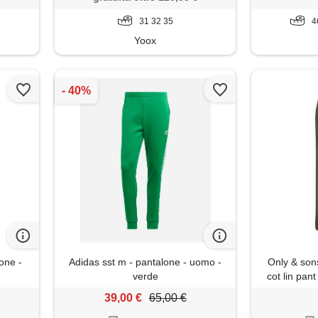
31 32 35
4
Yoox
one -
Adidas sst m - pantalone - uomo -
Only & son
verde
cot lin pant
oliv
39,00 €
65,00 €