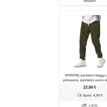
amazon
Soprabito
Trench
KHIRVWL pantaloni baggy
primavera, pantaloni uomo e
in velluto a coste largo taglio 
22,98 €
modello con vita elasticizz
cordino, casual pantalo
Sped. 4,99 €
giapponesi colore solid
L M XL