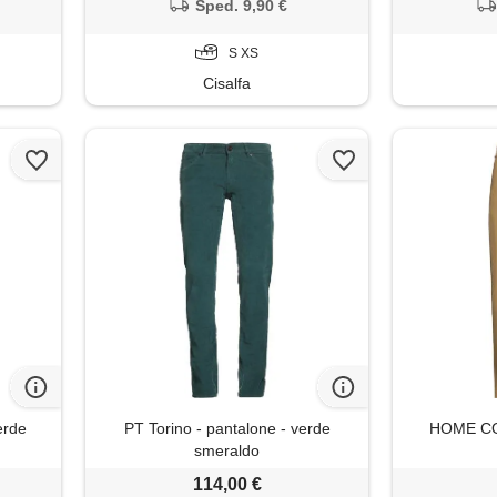
Sped. 9,90 €
S XS
Cisalfa
erde
PT Torino - pantalone - verde
HOME COR
smeraldo
114,00 €