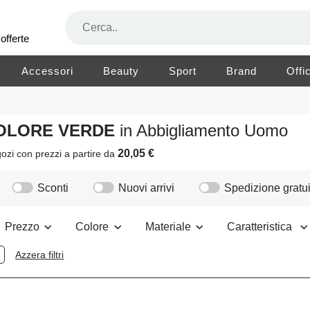
offerte
Accessori
Beauty
Sport
Brand
Offi
 COLORE VERDE
in Abbigliamento Uomo
20,05 €
ozi
con prezzi a partire da
Sconti
Nuovi arrivi
Spedizione gratui
Prezzo
Colore
Materiale
Caratteristica
Azzera filtri