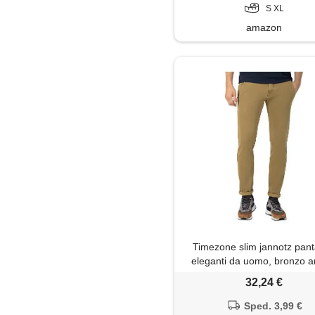
S XL
amazon
Timezone slim jannotz pant
eleganti da uomo, bronzo an
31w / 34l
32,24 €
Sped. 3,99 €