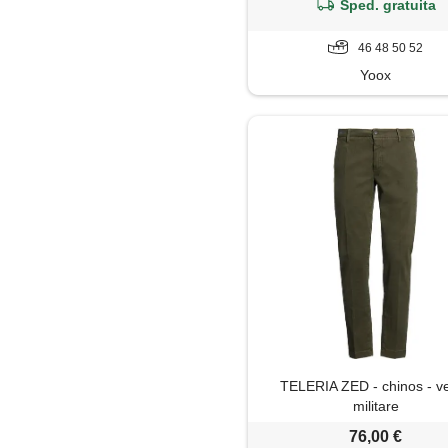
Sped. gratuita
46 48 50 52
Yoox
TELERIA ZED - chinos - v
militare
76,00 €