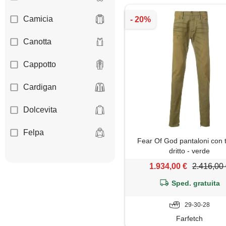
Camicia
Canotta
Cappotto
Cardigan
Dolcevita
Felpa
Fear Of God pantaloni con t
dritto - verde
Giacca
1.934,00 €
2.416,00
Gilet
Sped. gratuita
Giubbotto
29-30-28
Farfetch
Impermeabile