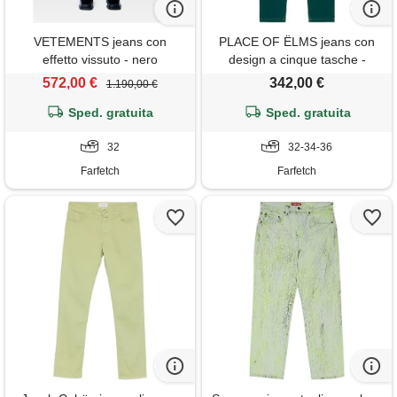
VETEMENTS jeans con
PLACE OF ËLMS jeans con
effetto vissuto - nero
design a cinque tasche -
verde
572,00 €
342,00 €
1.190,00 €
Sped. gratuita
Sped. gratuita
32
32-34-36
Farfetch
Farfetch