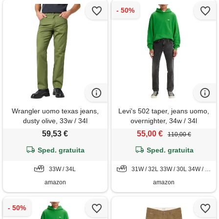
Wrangler uomo texas jeans,
Levi's 502 taper, jeans uomo,
dusty olive, 33w / 34l
overnighter, 34w / 34l
59,53 €
55,00 €
110,00 €
Sped. gratuita
Sped. gratuita
33W / 34L
31W / 32L 33W / 30L 34W / 34L
amazon
amazon