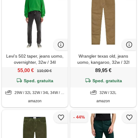
Levi's 502 taper, jeans uomo,
Wrangler texas old, jeans
overnighter, 32w / 34l
uomo, kangaroo, 32w / 32l
55,00 €
89,95 €
110,00 €
Sped. gratuita
Sped. gratuita
29W / 32L 32W / 34L 34W / 32L 36W / 34L
32W / 32L
amazon
amazon