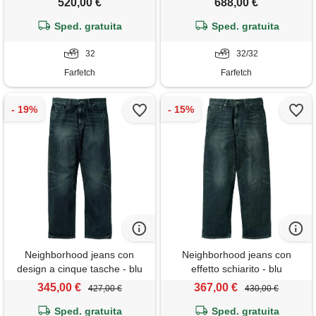
520,00 €
688,00 €
Sped. gratuita
Sped. gratuita
32
32/32
Farfetch
Farfetch
Neighborhood jeans con
Neighborhood jeans con
design a cinque tasche - blu
effetto schiarito - blu
345,00 €
367,00 €
427,00 €
430,00 €
Sped. gratuita
Sped. gratuita