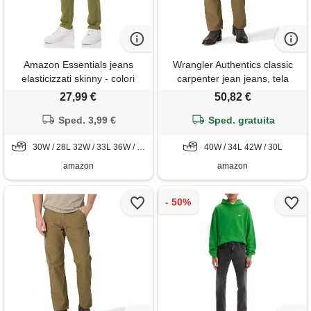
Amazon Essentials jeans
Wrangler Authentics classic
elasticizzati skinny - colori
carpenter jean jeans, tela
fuori produzione uomo, verde
verde oliva, 40 w/34 l uomo
27,99 €
50,82 €
oliva, 32w / 33l
Sped. 3,99 €
Sped. gratuita
30W / 28L 32W / 33L 36W / 34L
40W / 34L 42W / 30L
amazon
amazon