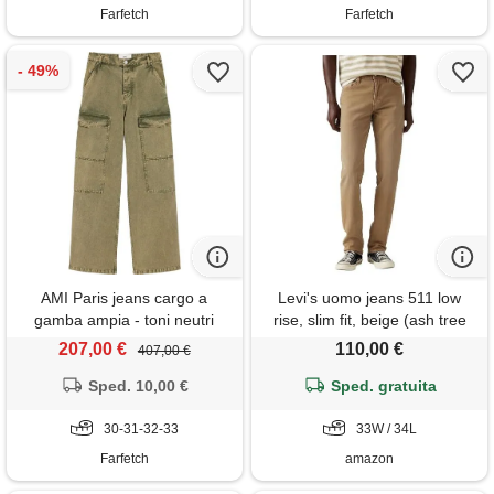
Farfetch
Farfetch
AMI Paris jeans cargo a
Levi's uomo jeans 511 low
gamba ampia - toni neutri
rise, slim fit, beige (ash tree
brown gd), w33/l34
207,00 €
110,00 €
407,00 €
Sped. 10,00 €
Sped. gratuita
30-31-32-33
33W / 34L
Farfetch
amazon