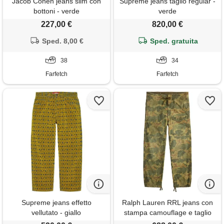
Jacob Cohën jeans slim con
Supreme jeans taglio regular -
bottoni - verde
verde
227,00 €
820,00 €
Sped. 8,00 €
Sped. gratuita
38
34
Farfetch
Farfetch
Supreme jeans effetto
Ralph Lauren RRL jeans con
vellutato - giallo
stampa camouflage e taglio
comodo - verde