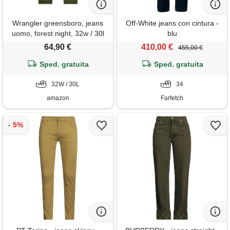
Wrangler greensboro, jeans
Off-White jeans con cintura -
uomo, forest night, 32w / 30l
blu
64,90 €
410,00 €
455,00 €
Sped. gratuita
Sped. gratuita
32W / 30L
34
amazon
Farfetch