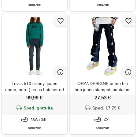
amazon
amazon
Levi's 510 skinny, jeans
ORANDESIGNE uomo hip
uomo, nero ( cross hatcher od
hop jeans stampati pantaloni
adv ), 36w / 34l
stile hipster jeans con stampa
99,99 €
27,53 €
stelle y2k denim urban skate
Sped. gratuita
gamba dritta allentata per
Sped. 17,79 €
adolescenti vintage harajuku
36W / 34L
unisex baggy t nero xxl
XXL
amazon
amazon