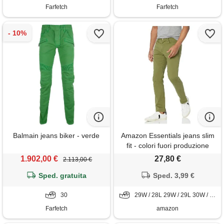
Farfetch
Farfetch
Balmain jeans biker - verde
Amazon Essentials jeans slim
fit - colori fuori produzione
uomo, verde oliva, 42w / 34l
1.902,00 €
27,80 €
2.113,00 €
Sped. gratuita
Sped. 3,99 €
30
29W / 28L 29W / 29L 30W / 32L 31W / 29L 31W / 30L 31W / 32L 32W / 28L 32W / 33L 32W / 34L 33W / 29L 33W / 32L 34W / 28L 34W / 29L 35W / 28L 35W / 30L 36W / 31L 36W / 32L 36W / 33L 36W / 34L 40W / 29L 40W / 30L 40W / 34L 42W / 29L 42W / 32L 42W / 34L
Farfetch
amazon