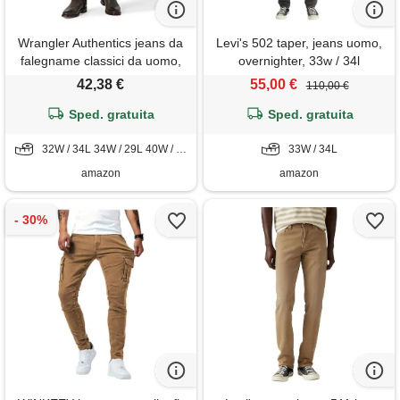
Wrangler Authentics jeans da
Levi's 502 taper, jeans uomo,
falegname classici da uomo,
overnighter, 33w / 34l
olive drab canvas, 42w x 32l
42,38 €
55,00 €
110,00 €
Sped. gratuita
Sped. gratuita
32W / 34L 34W / 29L 40W / 30L 42W / 32L 44W / 32L
33W / 34L
amazon
amazon