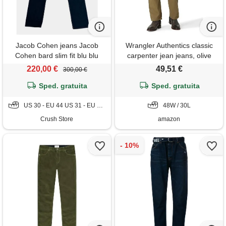
Jacob Cohen jeans Jacob
Wrangler Authentics classic
Cohen bard slim fit blu blu
carpenter jean jeans, olive
drab canvas, 48w x 30l uomo
220,00 €
49,51 €
300,00 €
Sped. gratuita
Sped. gratuita
US 30 - EU 44 US 31 - EU 45 US 42 - EU 56
48W / 30L
Crush Store
amazon