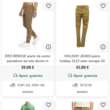
RED BRIDGE jeans da uomo
HOLIDAY JEANS jeans
pantalone da tuta denim in
holiday 3122 etan senape 50
cotone colored jeans gamba
39,99 €
43,88 €
stretta marrone w31 l32
Sped. gratuita
Sped. gratuita
31W / 32L 32W / 34L
50 52 60
amazon
amazon