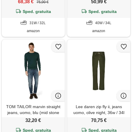
68,38 €
50,99 €
75,00 €
Sped. gratuita
Sped. gratuita
31W / 32L
40W / 34L
amazon
amazon
TOM TAILOR marvin straight
Lee daren zip fly ii, jeans
jeans, uomo, blu (mid stone
uomo, olive night, 36w / 34l
wash denim 10281), 36w / 36l
32,20 €
70,75 €
Sped. gratuita
Sped. gratuita