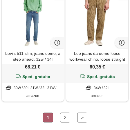
Levi's 511 slim, jeans uomo, a
Lee jeans da uomo loose
step ahead, 32w / 34l
workwear chino, loose straight
fit, straight leg, cachi, 48 it
68,21 €
60,35 €
(34w/32l)
Sped. gratuita
Sped. gratuita
30W / 30L 31W / 32L 31W / 34L 32W / 30L 32W / 34L 32W / 36L 34W / 34L 38W / 32L
34W / 32L
amazon
amazon
1
2
>