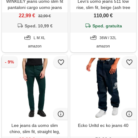
WINKEEY jeans uomo slim fit
Levi's uomo jeans 511 low
pantaloni cargo uomo jeans
rise, slim fit, beige (ash tree
lavoro elasticizzati con 6
brown gd), w36/l32
22,99 €
110,00 €
32,99 €
tasche pantaloni casual, cachi
Sped. 10,99 €
xl
Sped. gratuita
L M XL
36W / 32L
amazon
amazon
Lee jeans da uomo slim
Ecko Unltd ec ko jeans 40
chino, slim fit, straight leg,
jade forest, 31w / 32 l