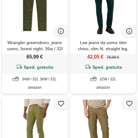
Wrangler greensboro, jeans
Lee jeans da uomo slim
uomo, forest night, 36w / 32l
chino, slim fit, straight leg,
jade forest, 46 it (32w/32l)
65,99 €
42,05 €
75,00 €
Sped. gratuita
Sped. gratuita
34W / 32L 36W / 32L
32W / 32L
amazon
amazon