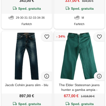
343,00 €
337,00 €
834,00 €
Sped. gratuita
Sped. gratuita
29-30-31-32-33-34-36
M
Farfetch
Farfetch
Jacob Cohën jeans slim - blu
The Elder Statesman jeans
hunter a gamba ampia -
verde
897,00 €
677,00 €
1.018,00 €
Sped. gratuita
Sped. gratuita