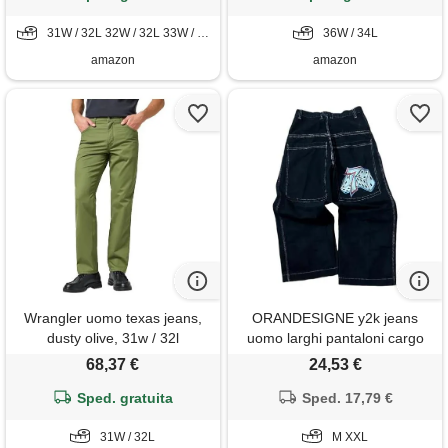
31W / 32L 32W / 32L 33W / 34L 33W / 36L 34W / 36L 36W / 36L
36W / 34L
amazon
amazon
Wrangler uomo texas jeans,
ORANDESIGNE y2k jeans
dusty olive, 31w / 32l
uomo larghi pantaloni cargo
men's jeans hip hop denim
68,37 €
24,53 €
pantaloni a gamba larga
Sped. gratuita
streetwear r nero xxl
Sped. 17,79 €
31W / 32L
M XXL