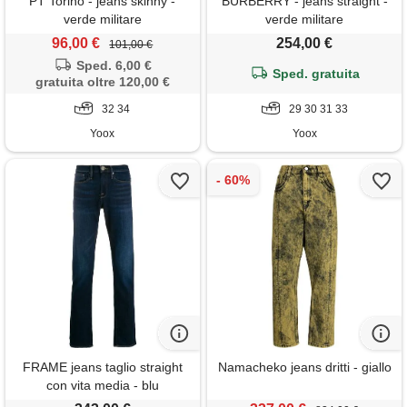
PT Torino - jeans skinny -
BURBERRY - jeans straight -
verde militare
verde militare
96,00 €
254,00 €
101,00 €
Sped. 6,00 €
Sped. gratuita
gratuita oltre 120,00 €
32 34
29 30 31 33
Yoox
Yoox
FRAME jeans taglio straight
Namacheko jeans dritti - giallo
con vita media - blu