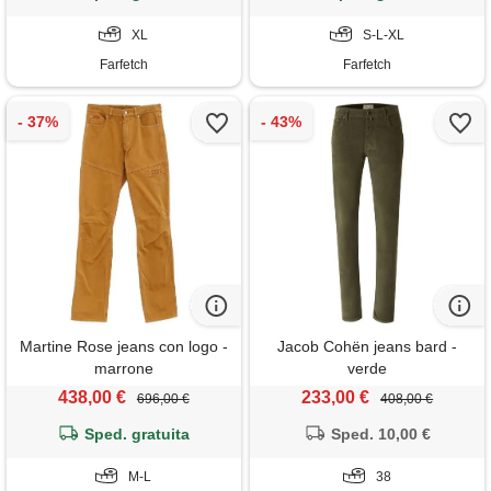
XL
S-L-XL
Farfetch
Farfetch
Martine Rose jeans con logo -
Jacob Cohën jeans bard -
marrone
verde
438,00 €
233,00 €
696,00 €
408,00 €
Sped. gratuita
Sped. 10,00 €
M-L
38