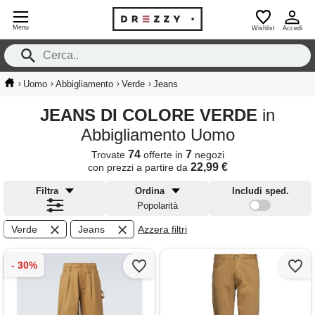
Menu
Wishlist
Accedi
›
›
›
›
Uomo
Abbigliamento
Verde
Jeans
JEANS DI COLORE VERDE
in
Abbigliamento Uomo
74
7
Trovate
offerte in
negozi
22,99 €
con prezzi a partire da
Filtra
Ordina
Includi sped.
Popolarità
Verde
Jeans
Azzera filtri