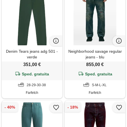
Denim Tears jeans adg 501 -
Neighborhood savage regular
verde
jeans - blu
351,00 €
855,00 €
Sped. gratuita
Sped. gratuita
28-29-30-38
S-M-L-XL
Farfetch
Farfetch