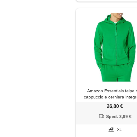
Amazon Essentials felpa 
cappuccio e cerniera integr
maniche lunghe in spugna fr
26,80 €
(disponibile nelle taglie big &
uomo, verde, xl
Sped. 3,99 €
XL