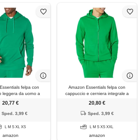
ssentials felpa con
Amazon Essentials felpa con
o leggera da uomo a
cappuccio e cerniera integrale a
ghe in spugna francese
maniche lunghe in spugna francese
20,77 €
20,80 €
 nelle taglie big & tall),
(disponibile nelle taglie big & tall)
verde, xs
uomo, verde, m
Sped. 3,99 €
Sped. 3,99 €
L M S XL XS
L M S XS XXL
amazon
amazon