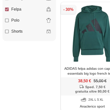
Felpa
Polo
Shorts
ADIDAS felpa adidas con ca
essentials big logo french te
verde
38,50 €
55,00 €
Sped. 7,50 €
gratuita oltre 80,00 €
2XL L S XL
Anaclerico sport