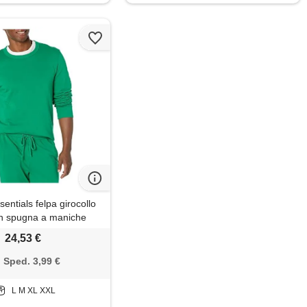
ntials felpa girocollo
in spugna a maniche
nibile nelle taglie big &
24,53 €
) uomo, verde, xl
Sped. 3,99 €
L M XL XXL