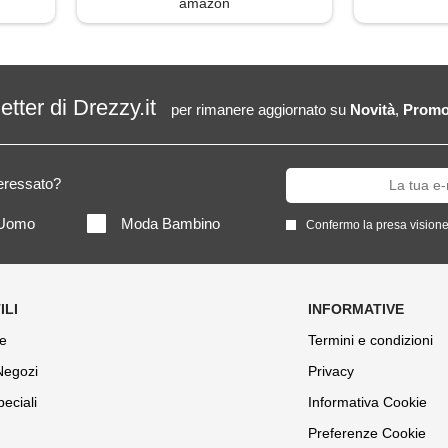
amazon
letter di Drezzy.it
per rimanere aggiornato su
Novità
,
Promo
teressato?
Uomo
Moda Bambino
Confermo la presa visione
e
Termini e condizioni
 Negozi
Privacy
peciali
Informativa Cookie
Preferenze Cookie