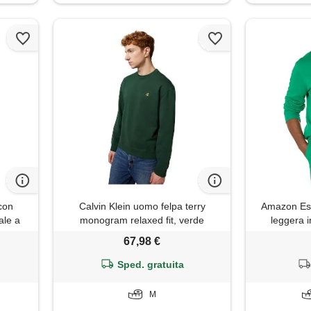
con
Calvin Klein uomo felpa terry
Amazon Esse
ale a
monogram relaxed fit, verde
leggera 
ancese
(sycamore), m
lunghe (dispo
67,98 €
 tall)
tall
Sped. gratuita
M