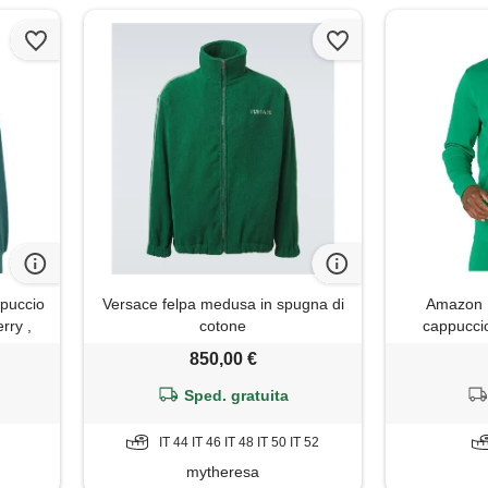
ppuccio
Versace felpa medusa in spugna di
Amazon E
rry ,
cotone
cappucci
maniche lun
850,00 €
(disponibile
Sped. gratuita
IT 44 IT 46 IT 48 IT 50 IT 52
mytheresa