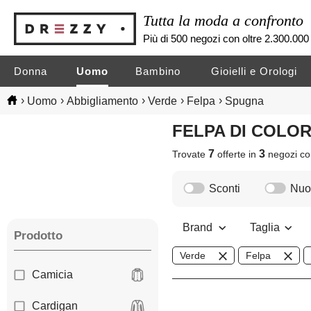
Tutta la moda a confronto
Più di 500 negozi con oltre 2.300.000 
Donna
Uomo
Bambino
Gioielli e Orologi
›
›
›
›
›
Uomo
Abbigliamento
Verde
Felpa
Spugna
FELPA DI COLO
7
3
Trovate
offerte in
negozi
co
Sconti
Nuov
Brand
Taglia
Prodotto
Verde
Felpa
Camicia
Cardigan