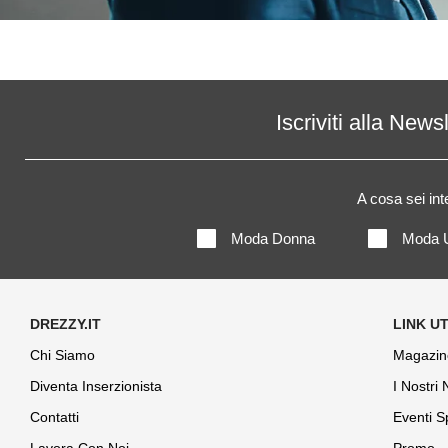
Iscriviti alla News
A cosa sei in
Moda Donna
Moda 
Chi Siamo
Magazin
Diventa Inserzionista
I Nostri
Contatti
Eventi S
Lavora Con Noi
Promo