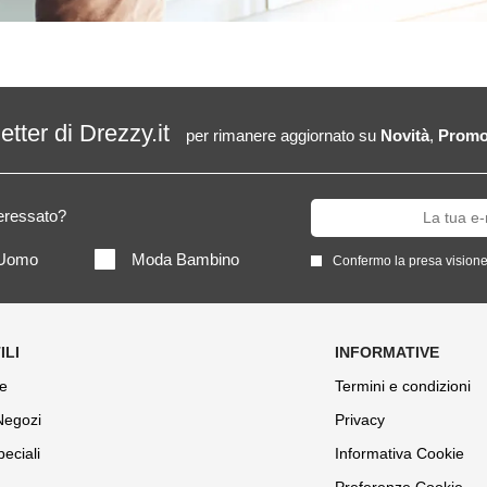
letter di Drezzy.it
per rimanere aggiornato su
Novità
,
Promo
teressato?
Uomo
Moda Bambino
Confermo la presa visione
e
Termini e condizioni
 Negozi
Privacy
peciali
Informativa Cookie
Preferenze Cookie