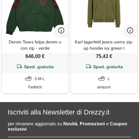
Denim Tears felpa denim u
Karl lagerfeld jeans uomo zip-
con zip - verde
up hoodie ivy green l
646,00 €
75,43 €
Sped. gratuita
Sped. gratuita
S-M-L
L
Farfetch
amazon
Iscriviti alla Newsletter di Drezzy.it
per rimanere aggiornato su
Novità
,
Promozioni
e
Coupon
esclusivi