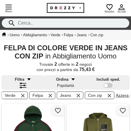
Menu
Wishlist
Accedi
›
›
›
›
›
›
Uomo
Abbigliamento
Verde
Felpa
Jeans
Con zip
FELPA DI COLORE VERDE IN JEANS
CON ZIP
in Abbigliamento Uomo
2
2
Trovate
offerte in
negozi
75,43 €
con prezzi a partire da
Filtra
Ordina
Includi sped.
Popolarità
Verde
Felpa
Jeans
Con zip
Azzera fi