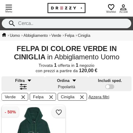
Menu
Wishlist
Accedi
›
›
›
›
›
Uomo
Abbigliamento
Verde
Felpa
Ciniglia
FELPA DI COLORE VERDE IN
CINIGLIA
in Abbigliamento Uomo
1
1
Trovata
offerta in
negozio
120,00 €
con prezzi a partire da
Filtra
Ordina
Includi sped.
Popolarità
Verde
Felpa
Ciniglia
Azzera filtri