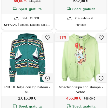
69,00 €
532,00 €
111,00 €
Sped. gratuita
Sped. gratuita
S M L XL XXL
XS-S-M-L-XXL
OFFICIAL
Scuola Nautica Italiana
Farfetch
RHUDE felpa con zip bateau -
Moschino felpa con stampa -
blu
verde
1.616,00 €
456,00 €
748,00 €
Sped. gratuita
Sped. gratuita