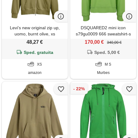
Levi's new original zip up,
DSQUARED2 mini icon
uomo, burnt olive, xs
s79gu0009 666 sweatshirt-s
48,27 €
170,00 €
340,00 €
Sped. gratuita
Sped. 5,00 €
XS
M S
amazon
Murbes