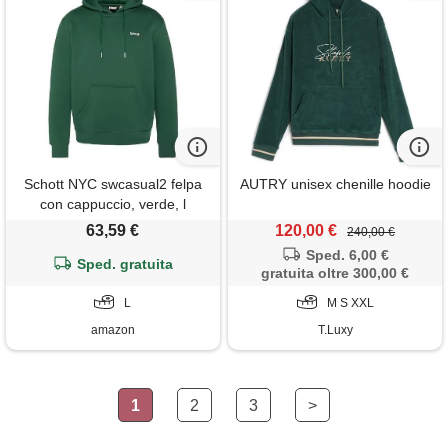
Schott NYC swcasual2 felpa
AUTRY unisex chenille hoodie
con cappuccio, verde, l
unisex-adulto
63,59 €
120,00 €
240,00 €
Sped. 6,00 €
Sped. gratuita
gratuita oltre 300,00 €
L
M S XXL
amazon
T.Luxy
1
2
3
>