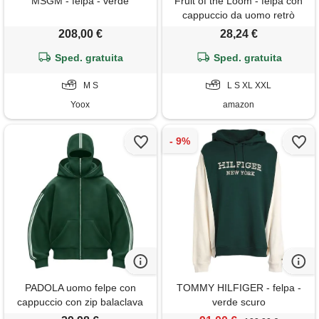
MSGM - felpa - verde
Fruit of the Loom - felpa con
cappuccio da uomo retrò
grã1÷4n melange l
208,00 €
28,24 €
Sped. gratuita
Sped. gratuita
M S
L S XL XXL
Yoox
amazon
PADOLA uomo felpe con
TOMMY HILFIGER - felpa -
cappuccio con zip balaclava
verde scuro
hoodie cappello da