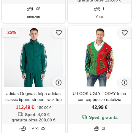
gratuita oltre 120,00 €
XS
L
amazon
Yoox
adidas Originals felpa adidas
U LOOK UGLY TODAY felpa
classic tipped stripes track top
con cappuccio natalizia
collegiate green
unisex, maglioni natalizi brutti,
112,49 €
42,99 €
150,00 €
motivo renna, babbo natale,
Sped. 4,00 €
elfo o albero di natale, xl
Sped. gratuita
gratuita oltre 200,00 €
L M XL XXL
XL