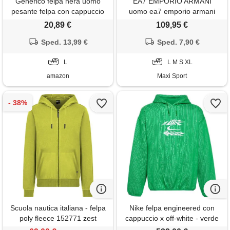
Generico felpa nera uomo
EA7 EMPORIO ARMANI
pesante felpa con cappuccio
uomo ea7 emporio armani
moda hoodie termica leggera
felpa con cappuccio logo
20,89 €
109,95 €
felpe sportiva baggy maglia
barred
tops casual oversize pullover
Sped. 13,99 €
Sped. 7,90 €
vintage sweatshirt classic
lavoro hip hop abbigliamento
L
L M S XL
amazon
Maxi Sport
Scuola nautica italiana - felpa
Nike felpa engineered con
poly fleece 152771 zest
cappuccio x off-white - verde