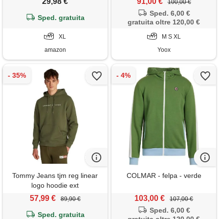
29,98 €
91,00 €
100,00 €
passamontagna striped
Sped. 6,00 €
manica lunga pullover
Sped. gratuita
gratuita oltre 120,00 €
primavera giacca(xl, verde)
XL
M S XL
amazon
Yoox
Tommy Jeans tjm reg linear
COLMAR - felpa - verde
logo hoodie ext
dm0dm20746, felpa con
57,99 €
103,00 €
89,90 €
107,00 €
cappuccio, uomo, verde
Sped. 6,00 €
(fatigue green), xs
Sped. gratuita