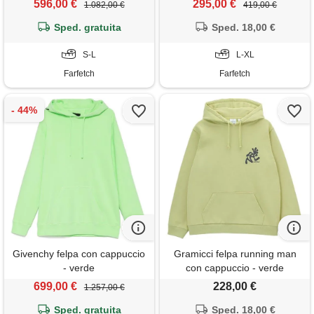
596,00 €
295,00 €
1.082,00 €
419,00 €
Sped. gratuita
Sped. 18,00 €
S-L
L-XL
Farfetch
Farfetch
Givenchy felpa con cappuccio
Gramicci felpa running man
- verde
con cappuccio - verde
699,00 €
228,00 €
1.257,00 €
Sped. gratuita
Sped. 18,00 €