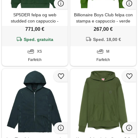
SP5DER felpa og web
Billionaire Boys Club felpa con
studded con cappuccio -
stampa e cappuccio - verde
verde
771,00 €
267,00 €
Sped. gratuita
Sped. 18,00 €
XS
M
Farfetch
Farfetch