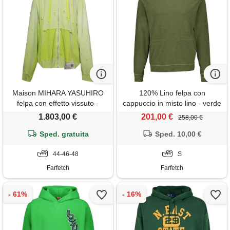
Maison MIHARA YASUHIRO
120% Lino felpa con
felpa con effetto vissuto -
cappuccio in misto lino - verde
giallo
1.803,00 €
201,00 €
258,00 €
Sped. gratuita
Sped. 10,00 €
44-46-48
S
Farfetch
Farfetch