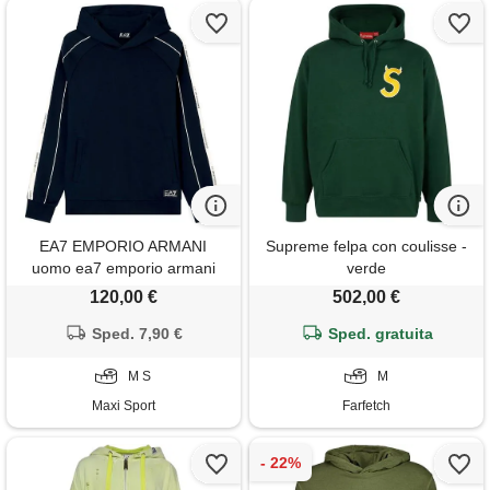
EA7 EMPORIO ARMANI
Supreme felpa con coulisse -
uomo ea7 emporio armani
verde
felpa con cappuccio
120,00 €
502,00 €
fundamental logo
Sped. 7,90 €
Sped. gratuita
M S
M
Maxi Sport
Farfetch