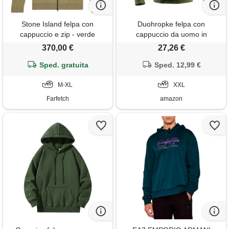
Stone Island felpa con
Duohropke felpa con
cappuccio e zip - verde
cappuccio da uomo in
peluche con effetto muscolare
370,00 €
27,26 €
3d, felpa da uomo, leggera,
Sped. gratuita
soffice, maglione sherpa,
Sped. 12,99 €
casual, con tasca a marsupio,
M-XL
divertente maglione invernale
XXL
invernale
Farfetch
amazon