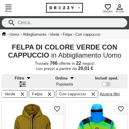
Menu
Wishlist
Accedi
›
›
›
›
›
Uomo
Abbigliamento
Verde
Felpa
Con cappuccio
FELPA DI COLORE VERDE CON
CAPPUCCIO
in Abbigliamento Uomo
766
22
Trovate
offerte in
negozi
20,01 €
con prezzi a partire da
Filtra
Ordina
Includi sped.
Popolarità
Verde
Felpa
Con cappuccio
Azzera filtri