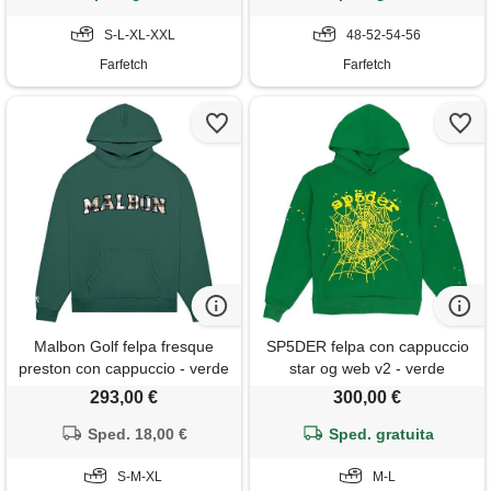
S-L-XL-XXL
48-52-54-56
Farfetch
Farfetch
Malbon Golf felpa fresque
SP5DER felpa con cappuccio
preston con cappuccio - verde
star og web v2 - verde
293,00 €
300,00 €
Sped. 18,00 €
Sped. gratuita
S-M-XL
M-L