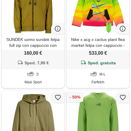
SUNDEK uomo sundek felpa
Nike x acg x cactus plant flea
full zip con cappuccio con
market felpa con cappuccio -
logo manica
verde
160,00 €
533,00 €
Sped. 7,90 €
Sped. gratuita
S
M-L
Maxi Sport
Farfetch