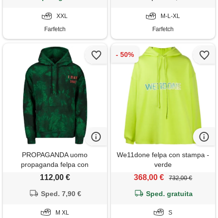
XXL
M-L-XL
Farfetch
Farfetch
PROPAGANDA uomo
We11done felpa con stampa -
propaganda felpa con
verde
cappuccio terminator tie dye
112,00 €
368,00 €
732,00 €
Sped. 7,90 €
Sped. gratuita
M XL
S