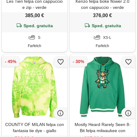
Les Tien felpa con cappuccio
Kenzo felpa boke flower 2.0
e zip - verde
con cappuccio - verde
385,00 €
376,00 €
Sped. gratuita
Sped. gratuita
S
XS-L
Farfetch
Farfetch
COUNTY OF MILAN felpa con
Mostly Heard Rarely Seen 8-
fantasia tie dye - giallo
Bit felpa milwaukee con
stampa grafica - verde