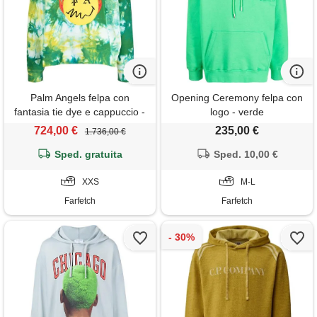
Palm Angels felpa con
Opening Ceremony felpa con
fantasia tie dye e cappuccio -
logo - verde
verde
724,00 €
235,00 €
1.736,00 €
Sped. gratuita
Sped. 10,00 €
XXS
M-L
Farfetch
Farfetch