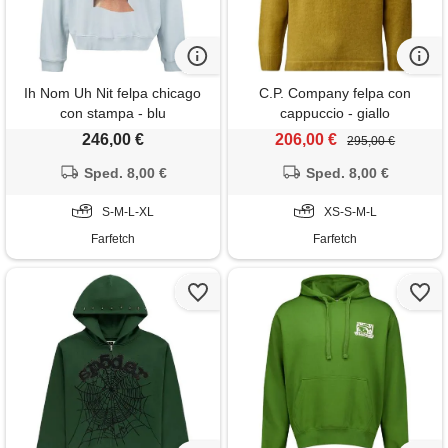
Ih Nom Uh Nit felpa chicago
C.P. Company felpa con
con stampa - blu
cappuccio - giallo
246,00 €
206,00 €
295,00 €
Sped. 8,00 €
Sped. 8,00 €
S-M-L-XL
XS-S-M-L
Farfetch
Farfetch