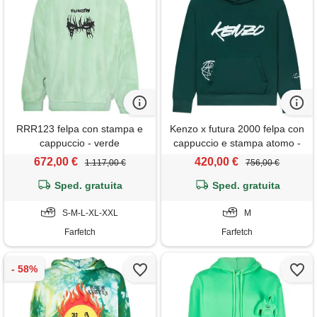
RRR123 felpa con stampa e
Kenzo x futura 2000 felpa con
cappuccio - verde
cappuccio e stampa atomo -
verde
672,00 €
420,00 €
1.117,00 €
756,00 €
Sped. gratuita
Sped. gratuita
S-M-L-XL-XXL
M
Farfetch
Farfetch