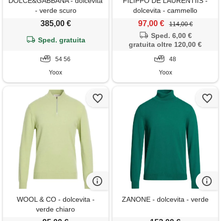
DOLCE&GABBANA - dolcevita
FILIPPO DE LAURENTIIS -
- verde scuro
dolcevita - cammello
385,00 €
97,00 €
114,00 €
Sped. 6,00 €
Sped. gratuita
gratuita oltre 120,00 €
54 56
48
Yoox
Yoox
WOOL & CO - dolcevita -
ZANONE - dolcevita - verde
verde chiaro