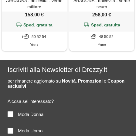
ARAGONA - dolcevita - verde
ARAGONA - dolcevita - verde
militare
scuro
158,00 €
258,00 €
Sped. gratuita
Sped. gratuita
50 52 54
48 50 52
Yoox
Yoox
Iscriviti alla Newsletter di Drezzy.it
per rimanere aggiornato su
Novità
,
Promozioni
e
Coupon
esclusivi
A cosa sei interessato?
Moda Donna
Moda Uomo