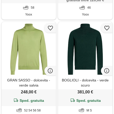
gratuita oltre 120,00 €
58
46
Yoox
Yoox
GRAN SASSO - dolcevita -
BOGLIOLI - dolcevita - verde
verde salvia
scuro
248,00 €
381,00 €
Sped. gratuita
Sped. gratuita
52 54 56 58
M S