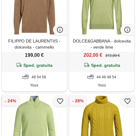
FILIPPO DE LAURENTIIS -
DOLCE&GABBANA - dolcevita
dolcevita - cammello
- verde lime
199,00 €
202,00 €
372,00 €
Sped. gratuita
Sped. gratuita
48 54 56
44 46 48 54
Yoox
Yoox