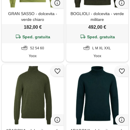
GRAN SASSO - dolcevita -
BOGLIOLI - dolcevita - verde
verde chiaro
militare
182,00 €
492,00 €
Sped. gratuita
Sped. gratuita
52 54 60
L M XL XXL
Yoox
Yoox