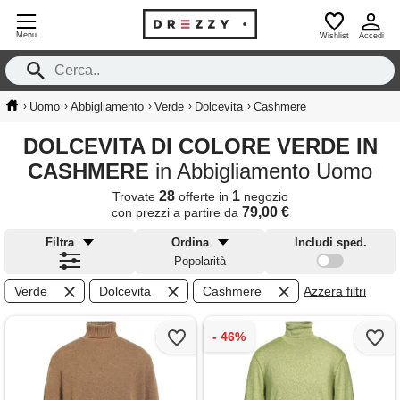
Menu
Wishlist
Accedi
›
›
›
›
›
Uomo
Abbigliamento
Verde
Dolcevita
Cashmere
DOLCEVITA DI COLORE VERDE IN
CASHMERE
in Abbigliamento Uomo
28
1
Trovate
offerte in
negozio
79,00 €
con prezzi a partire da
Filtra
Ordina
Includi sped.
Popolarità
Verde
Dolcevita
Cashmere
Azzera filtri