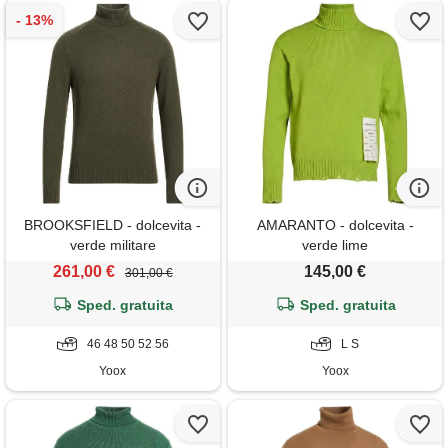
BROOKSFIELD - dolcevita -
AMARANTO - dolcevita -
verde militare
verde lime
261,00 €
145,00 €
301,00 €
Sped. gratuita
Sped. gratuita
46 48 50 52 56
L S
Yoox
Yoox