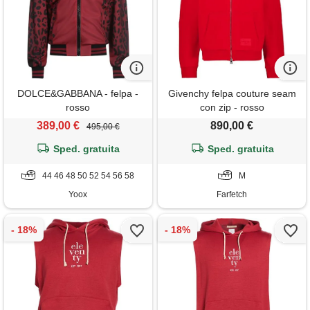
DOLCE&GABBANA - felpa -
Givenchy felpa couture seam
rosso
con zip - rosso
389,00 €
890,00 €
495,00 €
Sped. gratuita
Sped. gratuita
44 46 48 50 52 54 56 58
M
Yoox
Farfetch