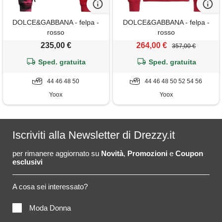
DOLCE&GABBANA - felpa -
DOLCE&GABBANA - felpa -
rosso
rosso
235,00 €
264,00 €
357,00 €
Sped. gratuita
Sped. gratuita
44 46 48 50
44 46 48 50 52 54 56
Yoox
Yoox
Iscriviti alla Newsletter di Drezzy.it
per rimanere aggiornato su
Novità
,
Promozioni
e
Coupon
esclusivi
A cosa sei interessato?
Moda Donna