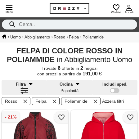
Menu
Wishlist
Accedi
›
›
›
›
›
Uomo
Abbigliamento
Rosso
Felpa
Poliammide
FELPA DI COLORE ROSSO IN
POLIAMMIDE
in Abbigliamento Uomo
6
2
Trovate
offerte in
negozi
191,00 €
con prezzi a partire da
Filtra
Ordina
Includi sped.
Popolarità
Rosso
Felpa
Poliammide
Azzera filtri