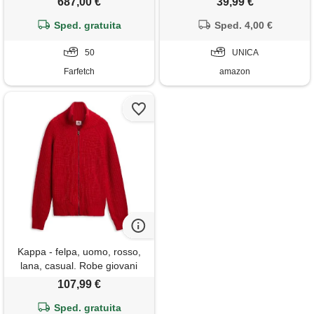
687,00 €
39,99 €
calming cloak hoodie, unisex,
Sped. gratuita
colore: rosso, taglia unica
Sped. 4,00 €
50
UNICA
Farfetch
amazon
Kappa - felpa, uomo, rosso,
lana, casual. Robe giovani
kigali, taglia: xl
107,99 €
Sped. gratuita