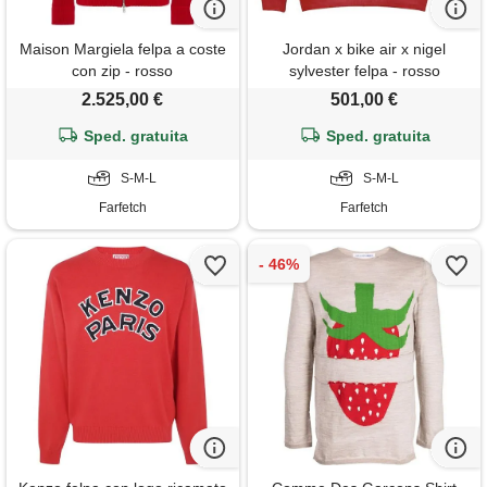
Maison Margiela felpa a coste
Jordan x bike air x nigel
con zip - rosso
sylvester felpa - rosso
2.525,00 €
501,00 €
Sped. gratuita
Sped. gratuita
S-M-L
S-M-L
Farfetch
Farfetch