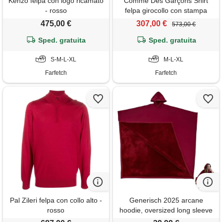
Kenzo felpa con logo ricamato
Comme Des Garçons Shirt
- rosso
felpa girocollo con stampa
grafica - toni neutri
475,00 €
307,00 €
573,00 €
Sped. gratuita
Sped. gratuita
S-M-L-XL
M-L-XL
Farfetch
Farfetch
Pal Zileri felpa con collo alto -
Generisch 2025 arcane
rosso
hoodie, oversized long sleeve
felpa, loose blanket hoodie,