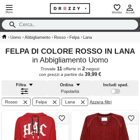
Menu
Wishlist
Accedi
›
›
›
›
›
Uomo
Abbigliamento
Rosso
Felpa
Lana
FELPA DI COLORE ROSSO IN LANA
in Abbigliamento Uomo
11
2
Trovate
offerte in
negozi
39,99 €
con prezzi a partire da
Filtra
Ordina
Includi sped.
Popolarità
Rosso
Felpa
Lana
Azzera filtri