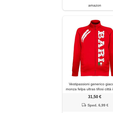
amazon
Vestipassioni generico giac
monza felpa ultras tifosi città 
5 colori(s, rosso)
31,50 €
Sped. 6,99 €