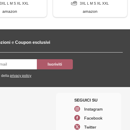
3XL L M S XL XXL
3XL L M S XL XXL
amazon
amazon
zioni
e
Coupon esclusivi
 della
privacy policy
Instagram
Facebook
Twitter