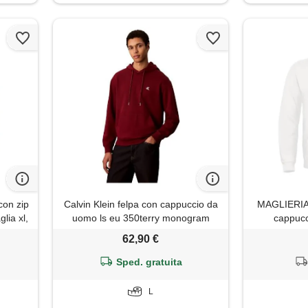
con zip
Calvin Klein felpa con cappuccio da
MAGLIERIA
lia xl,
uomo ls eu 350terry monogram
cappucc
lv04rc297g, rosso (renaissance
motomondi
62,90 €
red), l
unisex uo
testo, xl, r
Sped. gratuita
L