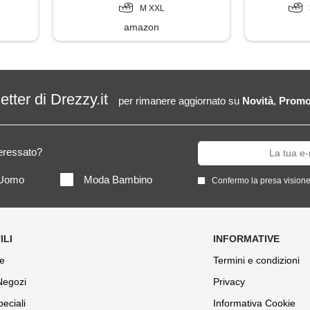
M XXL
amazon
letter di Drezzy.it
per rimanere aggiornato su
Novità
,
Promo
teressato?
Uomo
Moda Bambino
Confermo la presa visione
e
Termini e condizioni
 Negozi
Privacy
peciali
Informativa Cookie