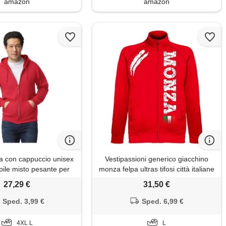
amazon
amazon
a con cappuccio unisex
Vestipassioni generico giacchino
 pile misto pesante per
monza felpa ultras tifosi città italiane
a | giacca in felpa con
5 colori(l, rosso)
27,29 €
31,50 €
cerniera | giacca estiva
gera | rosso, l
Sped. 3,99 €
Sped. 6,99 €
4XL L
L