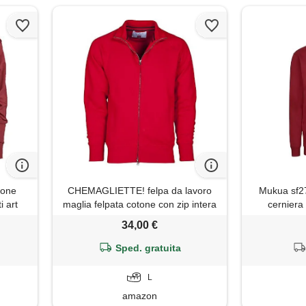
tone
CHEMAGLIETTE! felpa da lavoro
Mukua sf27
i art
maglia felpata cotone con zip intera
cerniera
tasche zip payper panama +,
crimson,
34,00 €
colore: rosso, taglia: l
Sped. gratuita
L
amazon