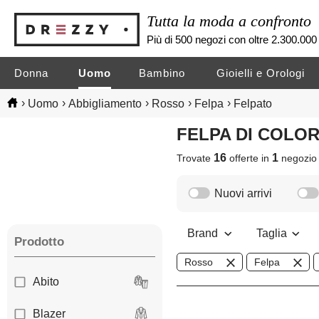
Tutta la moda a confronto
Più di 500 negozi con oltre 2.300.000 
Donna
Uomo
Bambino
Gioielli e Orologi
›
›
›
›
›
Uomo
Abbigliamento
Rosso
Felpa
Felpato
FELPA DI COLO
16
1
Trovate
offerte in
negozi
Nuovi arrivi
Brand
Taglia
Prodotto
Rosso
Felpa
Abito
Blazer