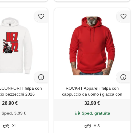
 CONFORTI felpa con
ROCK-IT Apparel i felpa con
io bezzecchi 2026
cappuccio da uomo i giacca con
ale sweatshirt taglie
cappuccio premium i pullover i felpa
26,90 €
32,90 €
mo donna ragazzi (it,
con cappuccio i [taglies-5xl] i rojo s
egular, regular, bianco)
Sped. 3,99 €
Sped. gratuita
XL
M S