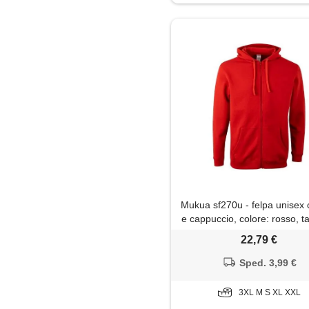
Mukua sf270u - felpa unisex 
e cappuccio, colore: rosso, tag
rosso, x-large
22,79 €
Sped. 3,99 €
3XL M S XL XXL