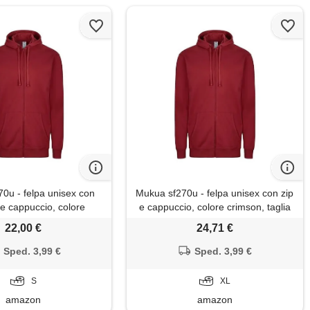
0u - felpa unisex con
Mukua sf270u - felpa unisex con zip
 e cappuccio, colore
e cappuccio, colore crimson, taglia
 taglia s, cremisi, s
xl, cremisi, x-large
22,00 €
24,71 €
Sped. 3,99 €
Sped. 3,99 €
S
XL
amazon
amazon