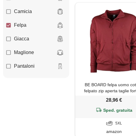
Camicia
Felpa
Giacca
Maglione
Pantaloni
BE BOARD felpa uomo co
felpato zip aperta taglie fort
9030
28,96 €
Sped. gratuita
5XL
amazon