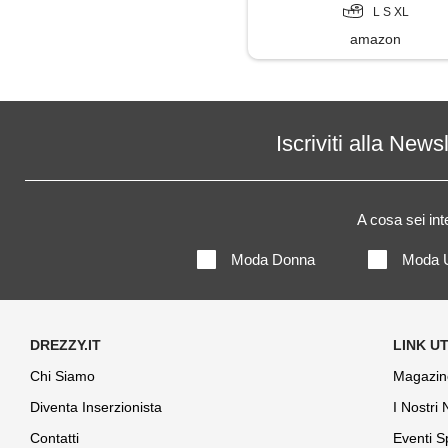
L S XL
amazon
Iscriviti alla News
A cosa sei in
Moda Donna
Moda 
Chi Siamo
Magazin
Diventa Inserzionista
I Nostri
Contatti
Eventi S