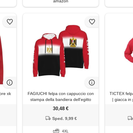
amazon
ore xk
FAGIUCHI felpa con cappuccio con
TICTEX felp
stampa della bandiera dell'egitto
| giacca in
con cappuccio e tasche con
uomo e donn
30,48 €
coulisse, multicolore, 4xl
cappuccio e 
leg
Sped. 9,99 €
4XL