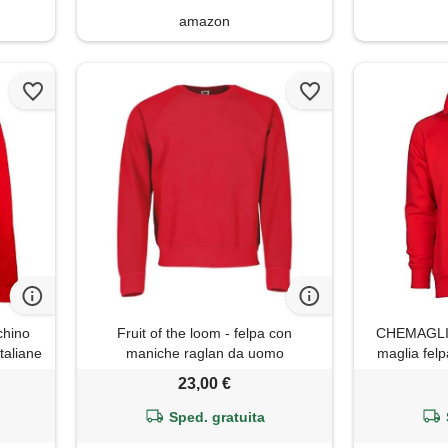
amazon
chino
Fruit of the loom - felpa con
CHEMAGLIE
italiane
maniche raglan da uomo
maglia fel
(confezione da 1), rosso, xxl
zip in tinta
23,00 €
ro
Sped. gratuita