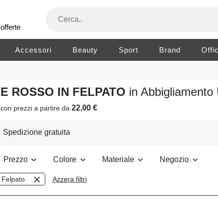
offerte
Accessori
Beauty
Sport
Brand
Offi
RE ROSSO IN FELPATO
in Abbigliament
22,00 €
o
con prezzi a partire da
Spedizione gratuita
Prezzo
Colore
Materiale
Negozio
Felpato
Azzera filtri