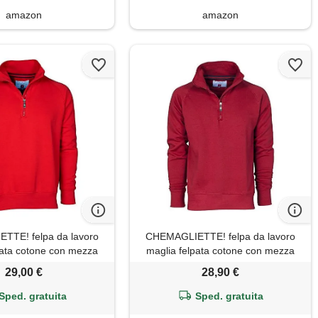
amazon
amazon
TTE! felpa da lavoro
CHEMAGLIETTE! felpa da lavoro
pata cotone con mezza
maglia felpata cotone con mezza
 payper miami +, colore:
zip in tinta payper miami +, colore:
29,00 €
28,90 €
sso, taglia: s
bordeaux, taglia: xl
Sped. gratuita
Sped. gratuita