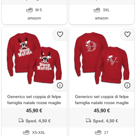
M S
3XL
amazon
amazon
Generico set coppia di felpe
Generico set coppia di felpe
famiglia natale rosse maglie
famiglia natale rosse maglie
natalizie per papà mamma
natalizie per papà mamma
45,90 €
45,90 €
fidanzati coppie maglione
fidanzati coppie maglione
personalizzate con nome
Sped. 4,50 €
personalizzate con nome
Sped. 4,50 €
renne idea regalo famiglia
christmas letter idea regalo
natale natalizio natalizia calda
XS-XXL
famiglia natale
17