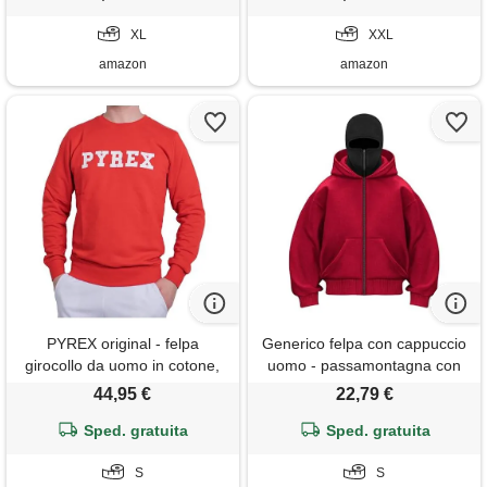
elasticizzato a costine su
calda pullover top con collo in
maniche e vita, 300g/mq, 70%
XL
piedi maglia di tuta vintage
XXL
cotone, dalla xs
etnico felpa
amazon
amazon
PYREX original - felpa
Generico felpa con cappuccio
girocollo da uomo in cotone,
uomo - passamontagna con
polsini elasticizzati, logo
cerniera zip da uomo
44,95 €
22,79 €
frontale - art. 45102 (rosso, s)
invernale, casual felpe hoodie
Sped. gratuita
resistente al vento, collo alto
Sped. gratuita
maglione uomoni con doppia
S
cerniera e maschera
S