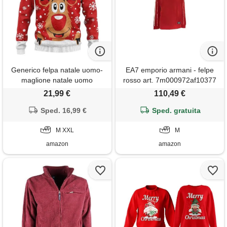
Generico felpa natale uomo-
EA7 emporio armani - felpe
maglione natale uomo
rosso art. 7m000972af10377
divertente con renna stampa
rosso m
21,99 €
110,49 €
natalizia pullover natalizio per
feste invernali
Sped. 16,99 €
Sped. gratuita
M XXL
M
amazon
amazon