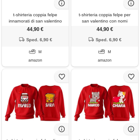
t-shirteria coppia felpe
t-shirteria coppia felpe per
innamorati di san valentino
san valentino con nomi
girocollo con nomi
personalizzati girocollo uomo,
44,90 €
44,90 €
personalizzati uomo, donna,
donna, felpa rossa in cotone,
felpa rossa in cotone, idea
Sped. 6,90 €
frase divertente lui lei ironia
Sped. 6,90 €
regalo fidanzati (bradipi ti
(le tue scorregge)
amo)
M
M
amazon
amazon