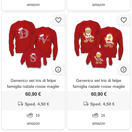
amazon
amazon
Generico set tris di felpe
Generico set tris di felpe
famiglia natale rosse maglie
famiglia natale rosse maglie
natalizie per papà mamma
natalizie per papà mamma
60,90 €
60,90 €
bambino bambina maglione
bambino bambina maglione
personalizzate con nome
Sped. 4,50 €
personalizzate con nome
Sped. 4,50 €
christmas letter idea regalo
cookie family
famiglia natale natalizie calda
16
16
amazon
amazon