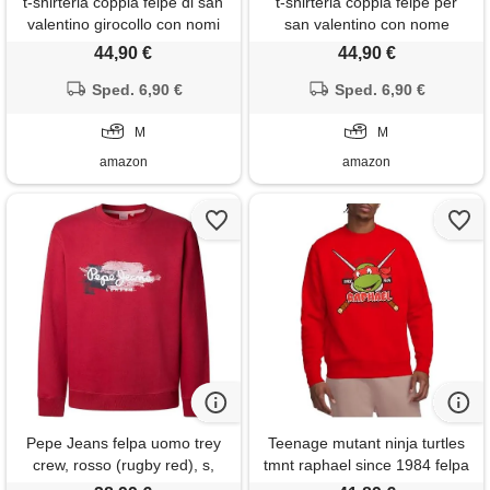
t-shirteria coppia felpe di san
t-shirteria coppia felpe per
valentino girocollo con nomi
san valentino con nome
personalizzati uomo, donna,
personalizzabile girocollo
44,90 €
44,90 €
felpa rossa in cotone,
uomo, donna, felpa rossa in
fidanzati idea regalo lui lei
Sped. 6,90 €
cotone, innamorati idea
Sped. 6,90 €
(cioccolata e pane)
regalo lui lei amore (gattini)
M
M
amazon
amazon
Pepe Jeans felpa uomo trey
Teenage mutant ninja turtles
crew, rosso (rugby red), s,
tmnt raphael since 1984 felpa
rosso (rugby red), s
unisex, rosso, m