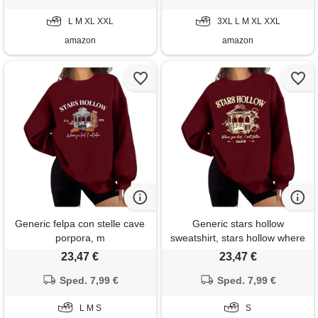
L M XL XXL
3XL L M XL XXL
amazon
amazon
Generic felpa con stelle cave
Generic stars hollow
porpora, m
sweatshirt, stars hollow where
you lead i will follow shirt,
23,47 €
23,47 €
felpa unisex, porpora, s
Sped. 7,99 €
Sped. 7,99 €
L M S
S