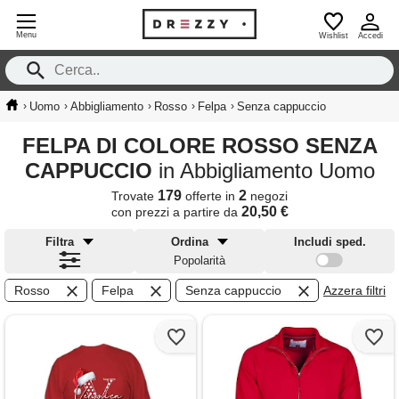
Menu
Wishlist
Accedi
›
›
›
›
›
Uomo
Abbigliamento
Rosso
Felpa
Senza cappuccio
FELPA DI COLORE ROSSO SENZA
CAPPUCCIO
in Abbigliamento Uomo
179
2
Trovate
offerte in
negozi
20,50 €
con prezzi a partire da
Filtra
Ordina
Includi sped.
Popolarità
Rosso
Felpa
Senza cappuccio
Azzera filtri