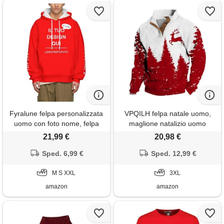
Fyralune felpa personalizzata
VPQILH felpa natale uomo,
uomo con foto nome, felpa
maglione natalizio uomo
uomo senza cappuccio
albero natale renne motivo
21,99 €
20,98 €
personalizzato il tuo con testo,
felpe natalizie, sweatshirt con
hoodie personalizzate regali
Sped. 6,99 €
bottoni maglia di tuta pile
Sped. 12,99 €
di natale anniversario
fodera caldo xmas pullover
halloween ideale per coppie
M S XXL
ugly christmas sweater casual
3XL
famiglia amici
larghe
amazon
amazon