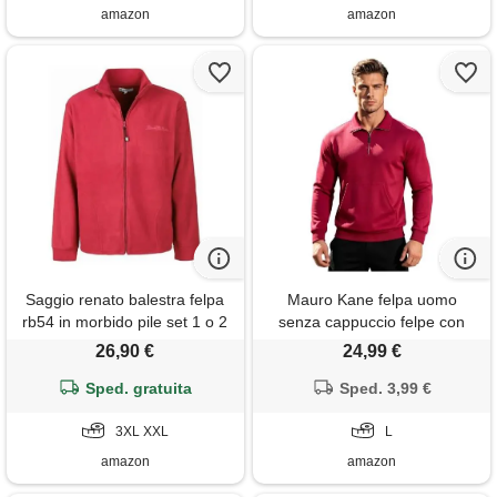
amazon
amazon
Saggio renato balestra felpa
Mauro Kane felpa uomo
rb54 in morbido pile set 1 o 2
senza cappuccio felpe con
pezzi con zip lunga polsino
mezza zip e tasca kangaroo
26,90 €
24,99 €
nelle maniche e tasche uomo
felpa sportiva casual pullover,
bordeaux xxl
Sped. gratuita
Sped. 3,99 €
s~xxl
3XL XXL
L
amazon
amazon