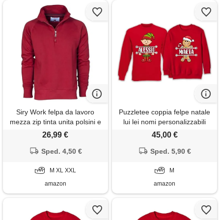
Siry Work felpa da lavoro
Puzzletee coppia felpe natale
mezza zip tinta unita polsini e
lui lei nomi personalizzabili
vita in costina elasticizzata art.
elfo aiutante babbo natale
26,99 €
45,00 €
Miami (bordeaux, xxl)
marza pan di zenzero biscotto
Sped. 4,50 €
christmas ragazzo ragazza
Sped. 5,90 €
M XL XXL
M
amazon
amazon