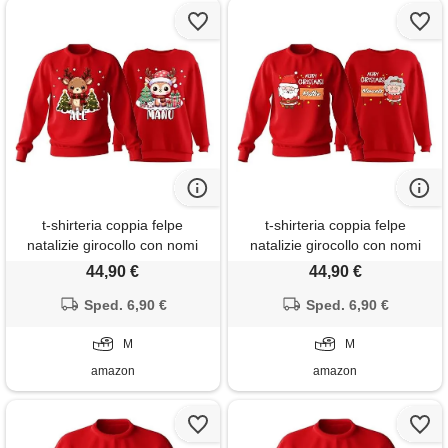
t-shirteria coppia felpe
t-shirteria coppia felpe
natalizie girocollo con nomi
natalizie girocollo con nomi
personalizzabili uomo, donna,
personalizzabili uomo, donna,
44,90 €
44,90 €
bambino, felpa natale rossa in
bambino, felpa natale rossa,
cotone, simpatica idea regalo
Sped. 6,90 €
simpatica idea regalo nonni o
Sped. 6,90 €
(renne, renna, animali
famiglia (babbo natale,
simpatici)
M
moglie, merry christmas)
M
amazon
amazon