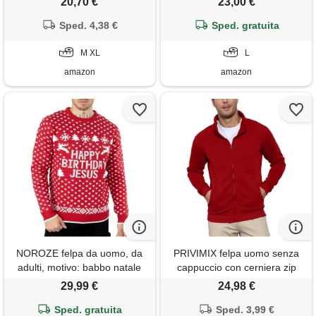
20,70 €
23,00 €
Sped. 4,38 €
Sped. gratuita
M XL
L
amazon
amazon
NOROZE felpa da uomo, da
PRIVIMIX felpa uomo senza
adulti, motivo: babbo natale
cappuccio con cerniera zip
nudo con scritta merry
invernale hoodie pullover
29,99 €
24,98 €
christmas maglione maglia (l,
rosso l
birthday jesus red)
Sped. gratuita
Sped. 3,99 €