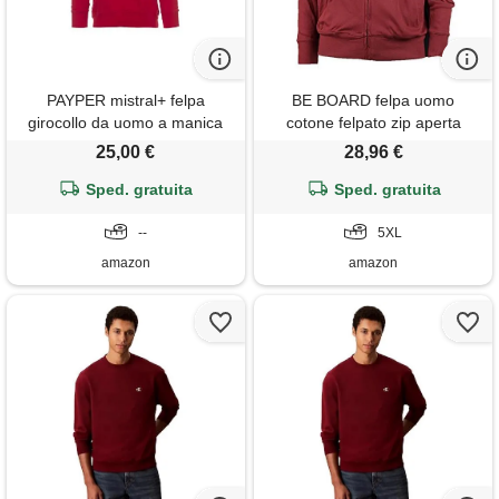
PAYPER mistral+ felpa
BE BOARD felpa uomo
girocollo da uomo a manica
cotone felpato zip aperta
lunga raglan misto cotone
taglie forti art 9030
25,00 €
28,96 €
polsini vita in costina
elasticizzata rosso (m)
Sped. gratuita
Sped. gratuita
--
5XL
amazon
amazon