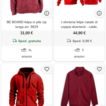
BE BOARD felpa in pile zip
t-shirteria felpe natale di
lunga art. 9829
coppia divertenti - calde,
morbide, in cotone anallergico
31,00 €
44,90 €
- maglioni coordinati con
Sped. gratuita
stampa che non sbiadisce -
Sped. 6,90 €
disponibile in 3 colorazioni
XL
(merry christmas elfi 1)
S
amazon
amazon