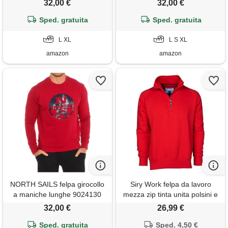
32,00 €
32,00 €
Sped. gratuita
Sped. gratuita
L XL
L S XL
amazon
amazon
NORTH SAILS felpa girocollo
Siry Work felpa da lavoro
a maniche lunghe 9024130
mezza zip tinta unita polsini e
da uomo
vita in costina elasticizzata art.
32,00 €
26,99 €
Miami (rosso, tg. 3xl)
Sped. gratuita
Sped. 4,50 €