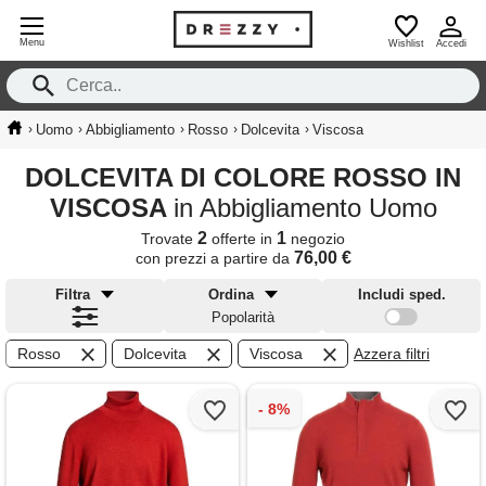
Menu
Wishlist
Accedi
›
›
›
›
›
Uomo
Abbigliamento
Rosso
Dolcevita
Viscosa
DOLCEVITA DI COLORE ROSSO IN
VISCOSA
in Abbigliamento Uomo
2
1
Trovate
offerte in
negozio
76,00 €
con prezzi a partire da
Filtra
Ordina
Includi sped.
Popolarità
Rosso
Dolcevita
Viscosa
Azzera filtri