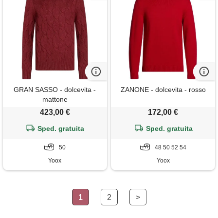
GRAN SASSO - dolcevita -
ZANONE - dolcevita - rosso
mattone
423,00 €
172,00 €
Sped. gratuita
Sped. gratuita
50
48 50 52 54
Yoox
Yoox
1
2
>