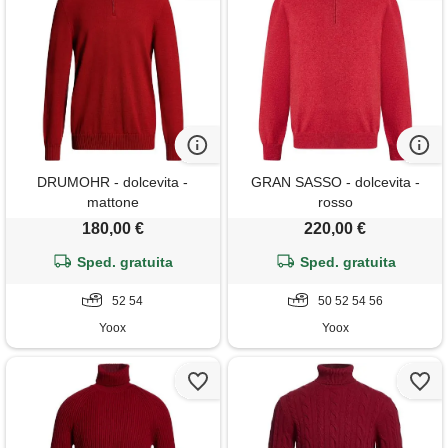
DRUMOHR - dolcevita -
GRAN SASSO - dolcevita -
mattone
rosso
180,00 €
220,00 €
Sped. gratuita
Sped. gratuita
52 54
50 52 54 56
Yoox
Yoox