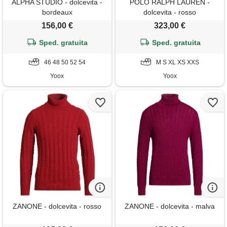
ALPHA STUDIO - dolcevita -
POLO RALPH LAUREN -
bordeaux
dolcevita - rosso
156,00 €
323,00 €
Sped. gratuita
Sped. gratuita
46 48 50 52 54
M S XL XS XXS
Yoox
Yoox
ZANONE - dolcevita - rosso
ZANONE - dolcevita - malva