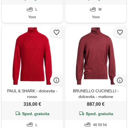
L
M
Yoox
Yoox
PAUL & SHARK - dolcevita -
BRUNELLO CUCINELLI -
rosso
dolcevita - mattone
316,00 €
887,00 €
Sped. gratuita
Sped. gratuita
L
46 50 54