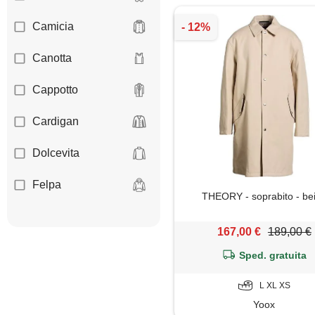
Camicia
Canotta
Cappotto
Cardigan
Dolcevita
Felpa
THEORY - soprabito - be
Giacca
167,00 €
189,00 €
Gilet
Sped. gratuita
Giubbotto
L XL XS
Yoox
Impermeabile