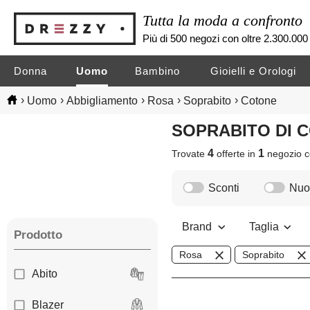
Tutta la moda a confronto
Più di 500 negozi con oltre 2.300.000 
Donna
Uomo
Bambino
Gioielli e Orologi
›
›
›
›
›
Uomo
Abbigliamento
Rosa
Soprabito
Cotone
SOPRABITO DI
4
1
Trovate
offerte in
negozio
c
Sconti
Nuov
Brand
Taglia
Prodotto
Rosa
Soprabito
Abito
Blazer