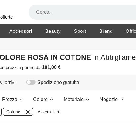
offerte
Accessori
Beauty
Sport
Brand
Offi
 COLORE ROSA IN COTONE
in Abbigliam
101,00 €
on prezzi a partire da
i arrivi
Spedizione gratuita
Prezzo
Colore
Materiale
Negozio
Cotone
Azzera filtri