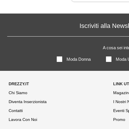
Jeans
Maglia
Iscriviti alla News
Maglietta
A cosa sei in
Maglione
Moda Donna
Moda 
Pantaloni
Parka
Piumino
Chi Siamo
Magazin
Diventa Inserzionista
I Nostri
Polo
Contatti
Eventi S
Shorts
Lavora Con Noi
Promo
Soprabito