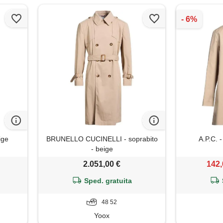
ige
BRUNELLO CUCINELLI - soprabito
A.P.C. -
- beige
2.051,00 €
142,
Sped. gratuita
48 52
Yoox