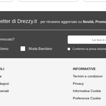
letter di Drezzy.it
per rimanere aggiornato su
Novità
,
Promo
teressato?
Uomo
Moda Bambino
Confermo la presa visione
e
Termini e condizioni
 Negozi
Privacy
peciali
Informativa Cookie
Preferenze Cookie