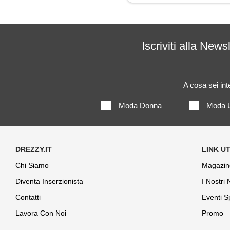
Pantaloni
Piumino
Iscriviti alla News
Polo
A cosa sei in
Shorts
Moda Donna
Moda 
Chi Siamo
Magazin
Diventa Inserzionista
I Nostri
Contatti
Eventi S
Lavora Con Noi
Promo