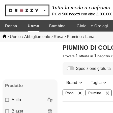
Tutta la moda a confronto
Più di 500 negozi con oltre 2.300.000 
Donna
Uomo
Bambino
Gioielli e Orologi
›
›
›
›
›
Uomo
Abbigliamento
Rosa
Piumino
Lana
PIUMINO DI CO
1
1
Trovata
offerta in
negozio
c
Spedizione gratuita
Brand
Taglia
Prodotto
Rosa
Piumino
Abito
Blazer