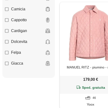
Camicia
Cappotto
Cardigan
Dolcevita
Felpa
Giacca
MANUEL RITZ - piumino - 
Giubbotto
179,00 €
Maglia
Sped. gratuita
Maglietta
46
Yoox
Maglione