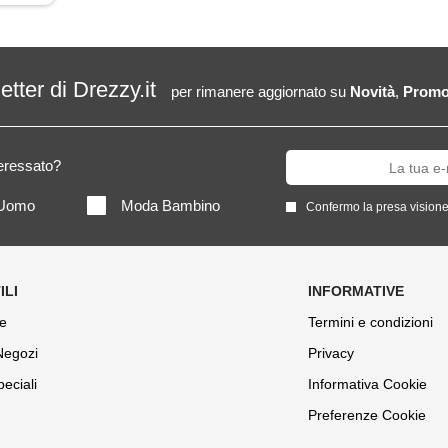
letter di Drezzy.it
per rimanere aggiornato su
Novità
,
Promo
teressato?
Uomo
Moda Bambino
Confermo la presa visione
e
Termini e condizioni
 Negozi
Privacy
peciali
Informativa Cookie
Preferenze Cookie