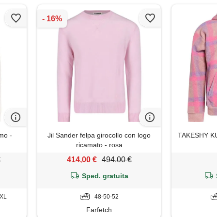
amo -
Jil Sander felpa girocollo con logo
TAKESHY KU
ricamato - rosa
€
414,00 €
494,00 €
Sped. gratuita
XXL
48-50-52
Farfetch