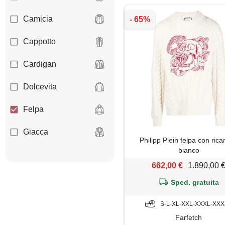
Camicia
Cappotto
Cardigan
Dolcevita
Felpa
Giacca
Philipp Plein felpa con ric
bianco
Giubbotto
662,00 €
1.890,00 
Maglia
Sped. gratuita
Maglietta
S-L-XL-XXL-XXXL-XX
Farfetch
Maglione