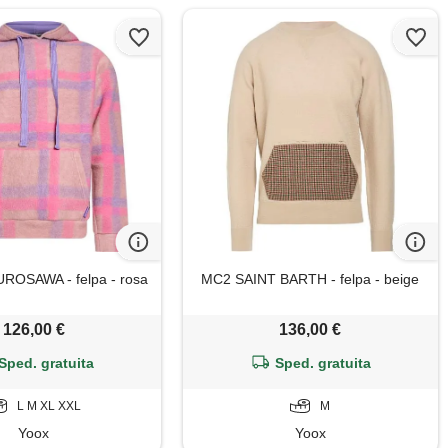
ROSAWA - felpa - rosa
MC2 SAINT BARTH - felpa - beige
126,00 €
136,00 €
Sped. gratuita
Sped. gratuita
L M XL XXL
M
Yoox
Yoox