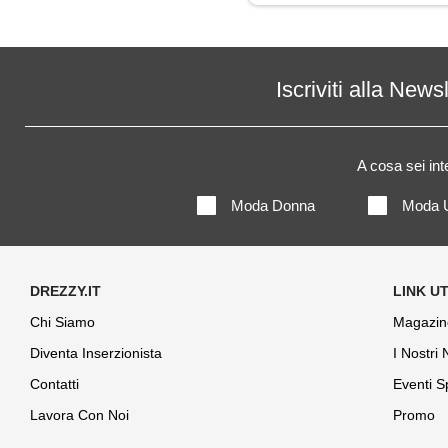
Pantaloni
Piumino
Iscriviti alla News
Polo
A cosa sei in
Shorts
Moda Donna
Moda 
Chi Siamo
Magazin
Diventa Inserzionista
I Nostri
Contatti
Eventi S
Lavora Con Noi
Promo