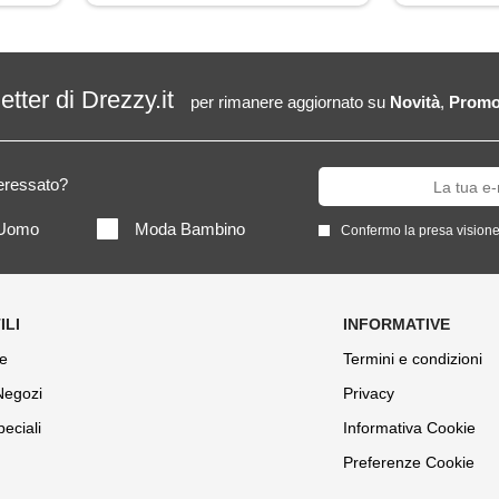
letter di Drezzy.it
per rimanere aggiornato su
Novità
,
Promo
teressato?
Uomo
Moda Bambino
Confermo la presa visione
e
Termini e condizioni
 Negozi
Privacy
peciali
Informativa Cookie
Preferenze Cookie