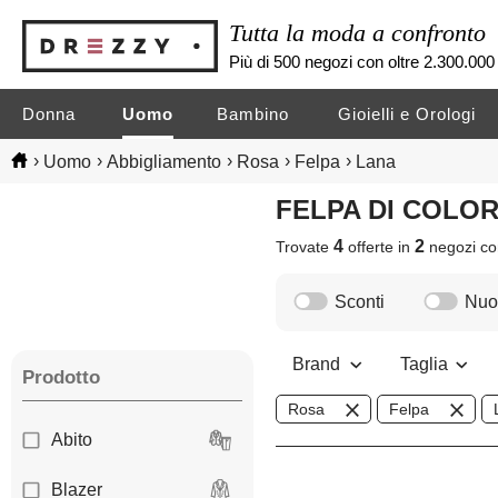
Tutta la moda a confronto
Più di 500 negozi con oltre 2.300.000 
Donna
Uomo
Bambino
Gioielli e Orologi
›
›
›
›
›
Uomo
Abbigliamento
Rosa
Felpa
Lana
FELPA DI COLO
4
2
Trovate
offerte in
negozi
co
Sconti
Nuov
Brand
Taglia
Prodotto
Rosa
Felpa
Abito
Blazer