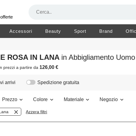
offerte
Accessori
Beauty
Sport
Brand
Offi
RE ROSA IN LANA
in Abbigliamento Uomo
126,00 €
n prezzi a partire da
i arrivi
Spedizione gratuita
Prezzo
Colore
Materiale
Negozio
Lana
Azzera filtri