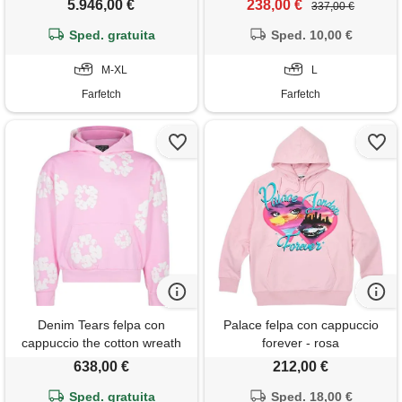
5.946,00 €
238,00 €
337,00 €
Sped. gratuita
Sped. 10,00 €
M-XL
L
Farfetch
Farfetch
Denim Tears felpa con
Palace felpa con cappuccio
cappuccio the cotton wreath
forever - rosa
"powder pink" - rosa
638,00 €
212,00 €
Sped. gratuita
Sped. 18,00 €