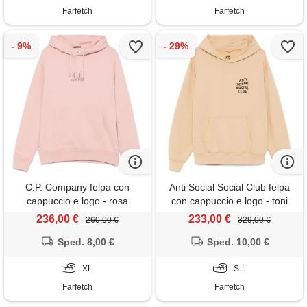
Farfetch
Farfetch
C.P. Company felpa con
Anti Social Social Club felpa
cappuccio e logo - rosa
con cappuccio e logo - toni
neutri
236,00 €
233,00 €
260,00 €
329,00 €
Sped. 8,00 €
Sped. 10,00 €
XL
S-L
Farfetch
Farfetch