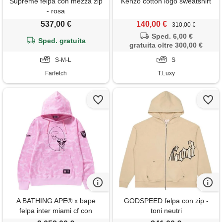
Supreme felpa con mezza zip
Kenzo cotton logo sweatshirt
- rosa
537,00 €
140,00 €
310,00 €
Sped. 6,00 €
Sped. gratuita
gratuita oltre 300,00 €
S-M-L
S
Farfetch
T.Luxy
A BATHING APE® x bape
GODSPEED felpa con zip -
felpa inter miami cf con
toni neutri
cappuccio - rosa