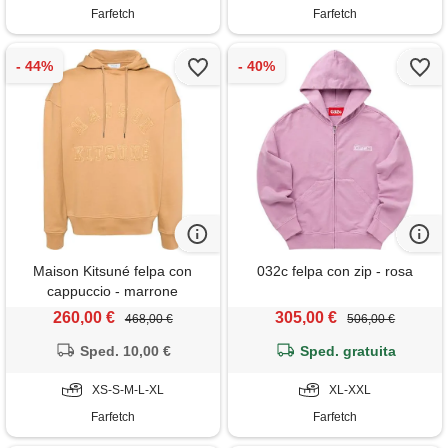
Farfetch
Farfetch
Maison Kitsuné felpa con
032c felpa con zip - rosa
cappuccio - marrone
260,00 €
305,00 €
468,00 €
506,00 €
Sped. 10,00 €
Sped. gratuita
XS-S-M-L-XL
XL-XXL
Farfetch
Farfetch