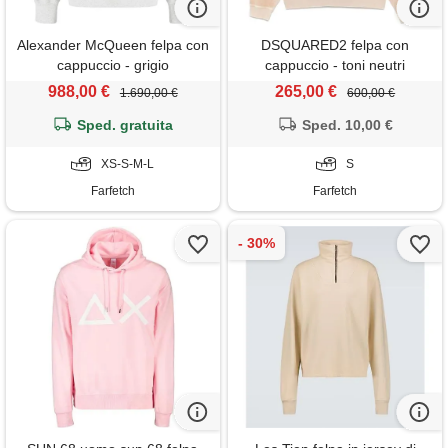
Alexander McQueen felpa con
DSQUARED2 felpa con
cappuccio - grigio
cappuccio - toni neutri
988,00 €
265,00 €
1.690,00 €
600,00 €
Sped. gratuita
Sped. 10,00 €
XS-S-M-L
S
Farfetch
Farfetch