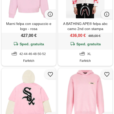
Marni felpa con cappuccio e
A BATHING APE® felpa abc
logo - rosa
camo 2nd con stampa
camouflage - rosa
427,00 €
436,00 €
485,00 €
Sped. gratuita
Sped. gratuita
42-44-46-48-50-52
XL
Farfetch
Farfetch