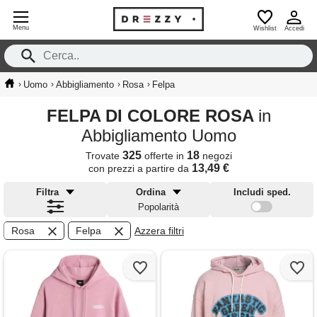
Menu
Wishlist
Accedi
›
›
›
›
Uomo
Abbigliamento
Rosa
Felpa
FELPA DI COLORE ROSA
in
Abbigliamento Uomo
325
18
Trovate
offerte in
negozi
13,49 €
con prezzi a partire da
Filtra
Ordina
Includi sped.
Popolarità
Rosa
Felpa
Azzera filtri