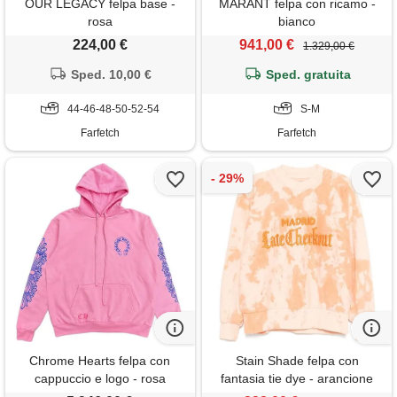
OUR LEGACY felpa base -
MARANT felpa con ricamo -
rosa
bianco
224,00 €
941,00 €
1.329,00 €
Sped. 10,00 €
Sped. gratuita
44-46-48-50-52-54
S-M
Farfetch
Farfetch
Chrome Hearts felpa con
Stain Shade felpa con
cappuccio e logo - rosa
fantasia tie dye - arancione