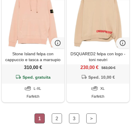
Stone Island felpa con
DSQUARED2 felpa con logo -
cappuccio e tasca a marsupio
toni neutri
- rosa
310,00 €
230,00 €
583,00 €
Sped. gratuita
Sped. 10,00 €
L-XL
XL
Farfetch
Farfetch
1
2
3
>