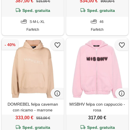
387,00 €
534,00 €
515,00 €
890,00 €
Sped. gratuita
Sped. gratuita
S-M-L-XL
46
Farfetch
Farfetch
DOMREBEL felpa caveman
MISBHV felpa con cappuccio -
con ricamo - marrone
rosa
333,00 €
317,00 €
553,00 €
Sped. gratuita
Sped. gratuita