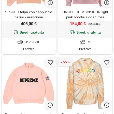
SP5DER felpa con cappuccio
DROLE DE MONSIEUR light
bellini - arancione
pink hoodie slogan rose
406,00 €
154,00 €
220,00 €
Sped. gratuita
Sped. gratuita
XS-S-L-XL
M
Farfetch
Breficom