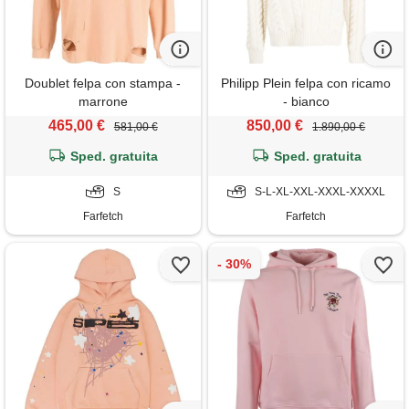
Doublet felpa con stampa -
Philipp Plein felpa con ricamo
marrone
- bianco
465,00 €
850,00 €
581,00 €
1.890,00 €
Sped. gratuita
Sped. gratuita
S
S-L-XL-XXL-XXXL-XXXXL
Farfetch
Farfetch