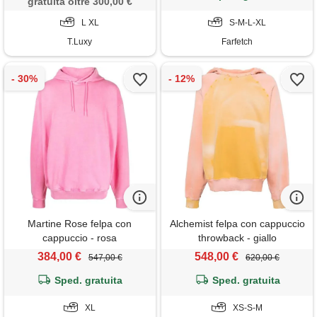
gratuita oltre 300,00 €
L XL
S-M-L-XL
T.Luxy
Farfetch
Martine Rose felpa con
Alchemist felpa con cappuccio
cappuccio - rosa
throwback - giallo
384,00 €
548,00 €
547,00 €
620,00 €
Sped. gratuita
Sped. gratuita
XL
XS-S-M