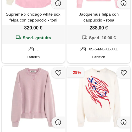
Supreme x chicago white sox
Jacquemus felpa con
felpa con cappuccio - toni
cappuccio - rosa
neutri
820,00 €
288,00 €
Sped. gratuita
Sped. 10,00 €
L
XS-S-M-L-XL-XXL
Farfetch
Farfetch