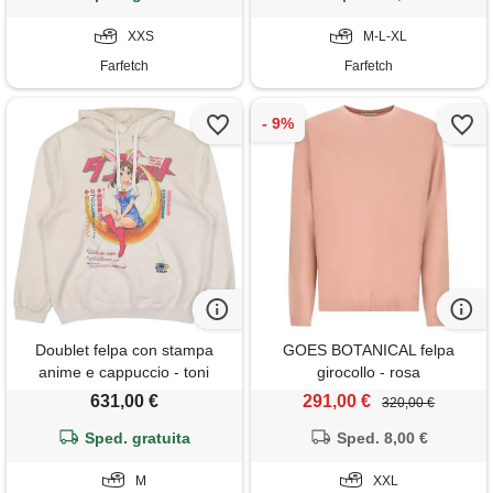
XXS
M-L-XL
Farfetch
Farfetch
Doublet felpa con stampa
GOES BOTANICAL felpa
anime e cappuccio - toni
girocollo - rosa
neutri
631,00 €
291,00 €
320,00 €
Sped. gratuita
Sped. 8,00 €
M
XXL