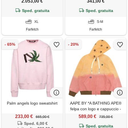
2.053,00 €
341,00 €
Sped. gratuita
Sped. gratuita
XL
S-M
Farfetch
Farfetch
Palm angels logo sweatshirt
AAPE BY *A BATHING APE®
felpa con logo e cappuccio -
arancione
233,00 €
589,00 €
665,00 €
735,00 €
Sped. 6,00 €
Sped. gratuita