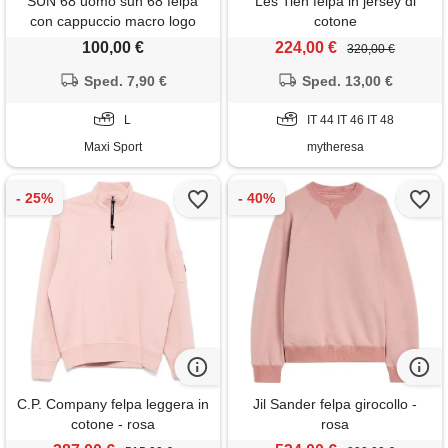
SUN 68 uomo sun 68 felpa
Les Tien felpa in jersey di
con cappuccio macro logo
cotone
100,00 €
224,00 €
320,00 €
Sped. 7,90 €
Sped. 13,00 €
L
IT 44 IT 46 IT 48
Maxi Sport
mytheresa
C.P. Company felpa leggera in
Jil Sander felpa girocollo -
cotone - rosa
rosa