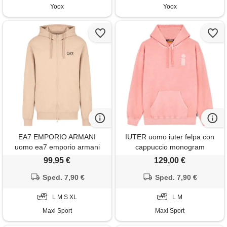
Yoox
Yoox
EA7 EMPORIO ARMANI
IUTER uomo iuter felpa con
uomo ea7 emporio armani
cappuccio monogram
felpa full zip con cappuccio
99,95 €
129,00 €
core garzata
Sped. 7,90 €
Sped. 7,90 €
L M S XL
L M
Maxi Sport
Maxi Sport