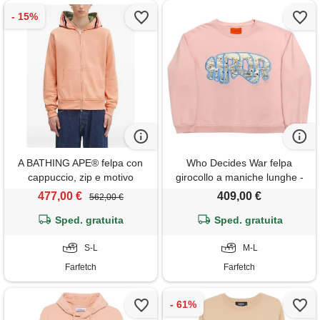
A BATHING APE® felpa con
Who Decides War felpa
cappuccio, zip e motivo
girocollo a maniche lunghe -
squalo - rosa
rosa
477,00 €
409,00 €
562,00 €
Sped. gratuita
Sped. gratuita
S-L
M-L
Farfetch
Farfetch