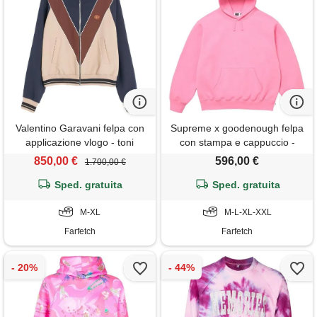
Valentino Garavani felpa con
Supreme x goodenough felpa
applicazione vlogo - toni
con stampa e cappuccio -
neutri
rosa
850,00 €
596,00 €
1.700,00 €
Sped. gratuita
Sped. gratuita
M-XL
M-L-XL-XXL
Farfetch
Farfetch