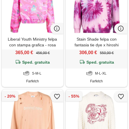
Liberal Youth Ministry felpa
Stain Shade felpa con
con stampa grafica - rosa
fantasia tie dye x hiroshi
fujiwara - rosa
365,00 €
306,00 €
456,00 €
550,00 €
Sped. gratuita
Sped. gratuita
S-M-L
M-L-XL
Farfetch
Farfetch