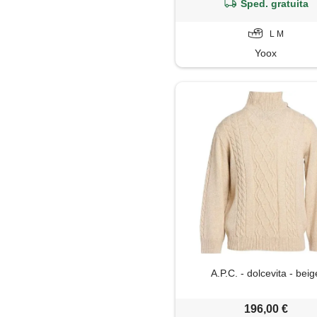
Sped. gratuita
L M
Yoox
A.P.C. - dolcevita - beig
196,00 €