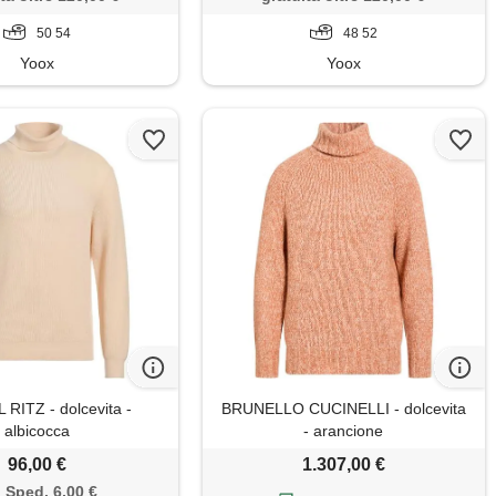
50 54
48 52
Yoox
Yoox
RITZ - dolcevita -
BRUNELLO CUCINELLI - dolcevita
albicocca
- arancione
96,00 €
1.307,00 €
Sped. 6,00 €