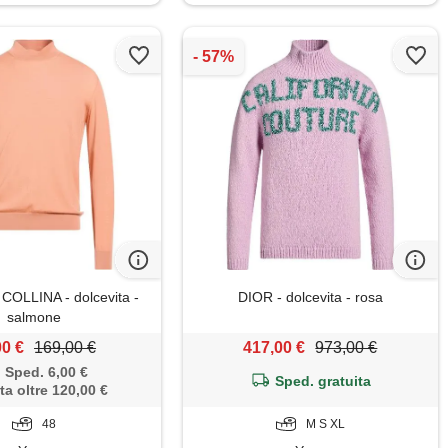
OLLINA - dolcevita -
DIOR - dolcevita - rosa
salmone
00 €
169,00 €
417,00 €
973,00 €
Sped. 6,00 €
Sped. gratuita
ta oltre 120,00 €
48
M S XL