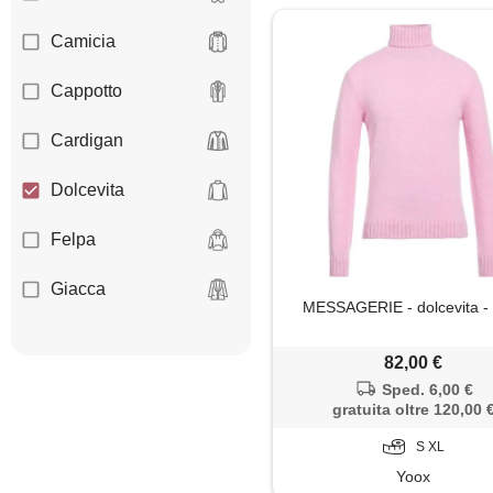
Camicia
Cappotto
Cardigan
Dolcevita
Felpa
Giacca
MESSAGERIE - dolcevita -
Giubbotto
82,00 €
Maglia
Sped. 6,00 €
gratuita oltre 120,00 
Maglietta
S XL
Yoox
Maglione