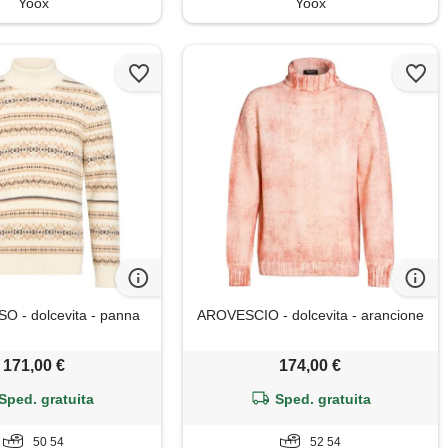
Yoox
Yoox
 - dolcevita - panna
AROVESCIO - dolcevita - arancione
171,00 €
174,00 €
Sped. gratuita
Sped. gratuita
50 54
52 54