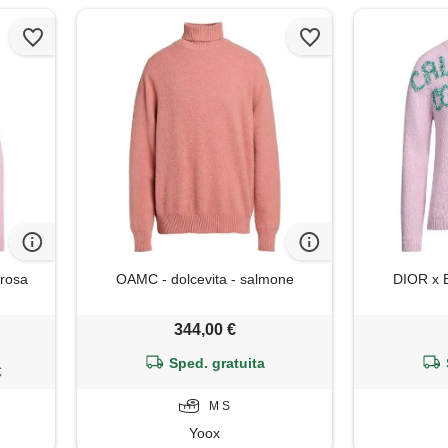
 rosa
OAMC - dolcevita - salmone
DIOR x ER
344,00 €
Sped. gratuita
€
M S
Yoox