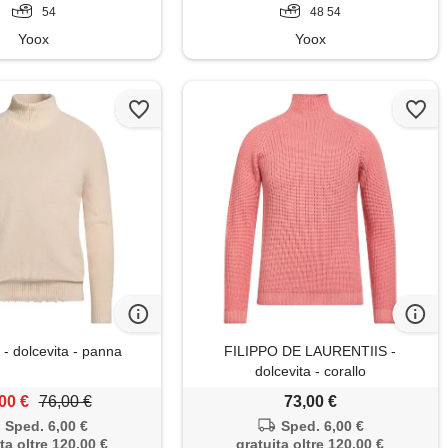
54
48 54
Yoox
Yoox
 dolcevita - panna
FILIPPO DE LAURENTIIS -
dolcevita - corallo
00 €
76,00 €
73,00 €
Sped. 6,00 €
Sped. 6,00 €
ta oltre 120,00 €
gratuita oltre 120,00 €