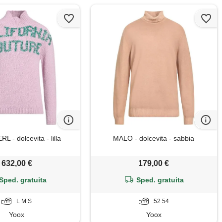
L - dolcevita - lilla
MALO - dolcevita - sabbia
632,00 €
179,00 €
Sped. gratuita
Sped. gratuita
L M S
52 54
Yoox
Yoox