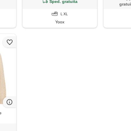
Sped. gratuita
gratui
L XL
Yoox
e