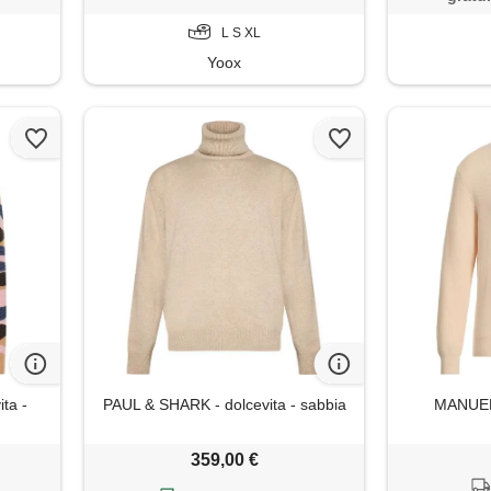
L S XL
Yoox
ta -
PAUL & SHARK - dolcevita - sabbia
MANUEL 
359,00 €