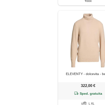
Yoox
ELEVENTY - dolcevita - b
322,00 €
Sped. gratuita
L XL