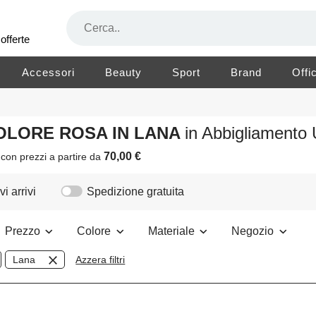
offerte
Accessori
Beauty
Sport
Brand
Offi
COLORE ROSA IN LANA
in Abbigliamento
70,00 €
o
con prezzi a partire da
i arrivi
Spedizione gratuita
Prezzo
Colore
Materiale
Negozio
Lana
Azzera filtri