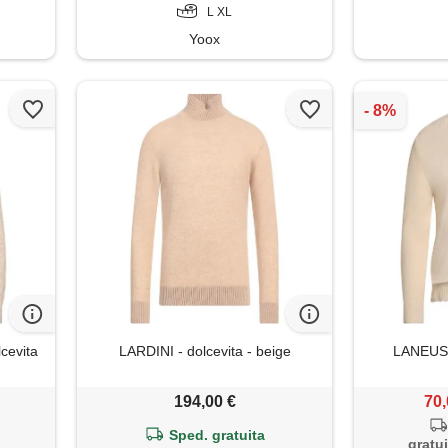
L XL
Yoox
cevita
LARDINI - dolcevita - beige
LANEUS -
194,00 €
70,
Sped. gratuita
gratui