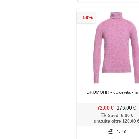
Pantaloni
Piumino
Polo
Shorts
DRUMOHR - dolcevita - m
72,00 €
176,00 €
Sped. 6,00 €
gratuita oltre 120,00 
46 48