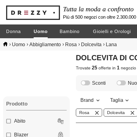
Tutta la moda a confronto
Più di 500 negozi con oltre 2.300.000 
Donna
Uomo
Bambino
Gioielli e Orologi
›
›
›
›
›
Uomo
Abbigliamento
Rosa
Dolcevita
Lana
DOLCEVITA DI 
25
1
Trovate
offerte in
negozi
Sconti
Nuov
Brand
Taglia
Prodotto
Rosa
Dolcevita
Abito
Blazer