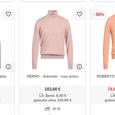
alva
HERNO - dolcevita - rosa antico
ROBERTO C
103,00 €
74,
Sped. 6,00 €
€
gratuita oltre 120,00 €
gratui
56 58