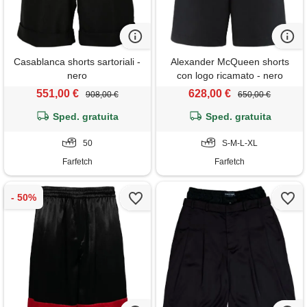
Casablanca shorts sartoriali -
Alexander McQueen shorts
nero
con logo ricamato - nero
551,00 €
628,00 €
908,00 €
650,00 €
Sped. gratuita
Sped. gratuita
50
S-M-L-XL
Farfetch
Farfetch