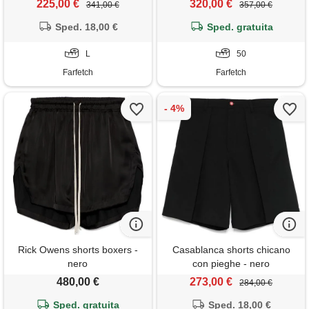
225,00 €
320,00 €
341,00 €
357,00 €
Sped. 18,00 €
Sped. gratuita
L
50
Farfetch
Farfetch
Rick Owens shorts boxers -
Casablanca shorts chicano
nero
con pieghe - nero
480,00 €
273,00 €
284,00 €
Sped. gratuita
Sped. 18,00 €