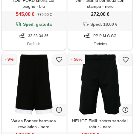
TOM FORD shorts con
Amir Slama bermuda con
pieghe - blu
stampa - nero
545,00 €
272,00 €
779,00 €
Sped. gratuita
Sped. 18,00 €
32-33-34-36
PP-P-M-G-GG
Farfetch
Farfetch
Wales Bonner bermuda
HELIOT EMIL shorts sartoriali
revelation - nero
robur - nero