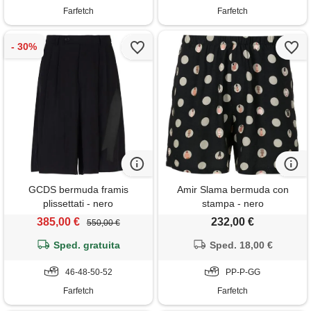
Farfetch
Farfetch
GCDS bermuda framis
Amir Slama bermuda con
plissettati - nero
stampa - nero
385,00 €
232,00 €
550,00 €
Sped. gratuita
Sped. 18,00 €
46-48-50-52
PP-P-GG
Farfetch
Farfetch