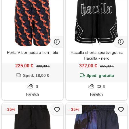
Ports V bermuda a fiori - blu
Haculla shorts sportivi gothic
Haculla - nero
225,00 €
372,00 €
300,00 €
465,00 €
Sped. 18,00 €
Sped. gratuita
S
XS-S
Farfetch
Farfetch