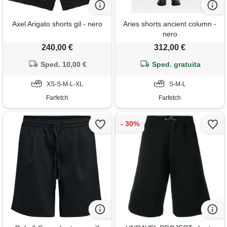
Axel Arigato shorts gil - nero
Aries shorts ancient column -
nero
240,00 €
312,00 €
Sped. 10,00 €
Sped. gratuita
XS-S-M-L-XL
S-M-L
Farfetch
Farfetch