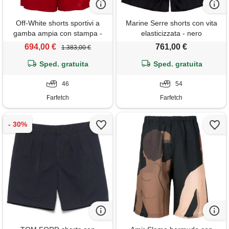
Off-White shorts sportivi a
Marine Serre shorts con vita
gamba ampia con stampa -
elasticizzata - nero
nero
694,00 €
761,00 €
1.383,00 €
Sped. gratuita
Sped. gratuita
46
54
Farfetch
Farfetch