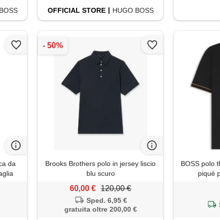
BOSS
OFFICIAL
STORE
HUGO BOSS
ca da
Brooks Brothers polo in jersey liscio
BOSS polo t
aglia
blu scuro
piqué 
, alta
60,00 €
120,00 €
glia l
Sped. 6,95 €
gratuita oltre 200,00 €