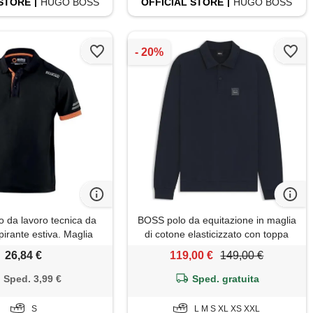
STORE
HUGO BOSS
OFFICIAL
STORE
HUGO BOSS
o da lavoro tecnica da
BOSS polo da equitazione in maglia
irante estiva. Maglia
di cotone elasticizzato con toppa
palline rinforzate, alta
con logo, blu scuro
26,84 €
119,00 €
149,00 €
Modello toledo. Taglia s
Sped. 3,99 €
Sped. gratuita
S
L M S XL XS XXL