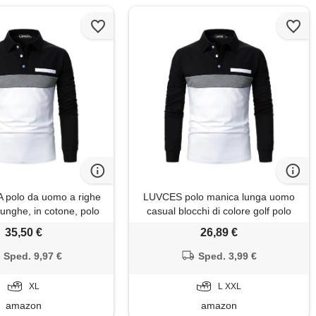
polo da uomo a righe
LUVCES polo manica lunga uomo
unghe, in cotone, polo
casual blocchi di colore golf polo
da golf, xl
maglietta con colletto a contrasto
35,50 €
26,89 €
cotone t-shirt moda per uomo
manica lunga nero + grigio + bianco
Sped. 9,97 €
Sped. 3,99 €
l
XL
L XXL
amazon
amazon