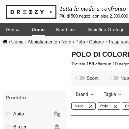
Tutta la moda a confronto
Più di 500 negozi con oltre 2.300.000 
Donna
Uomo
Bambino
Gioielli e Orologi
›
›
›
›
›
›
Uomo
Abbigliamento
Nero
Polo
Cotone
Traspirant
POLO DI COLO
159
10
Trovate
offerte in
nego
Sconti
Nuov
Brand
Taglia
Prodotto
Nero
Polo
C
Abito
Blazer