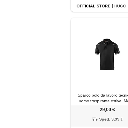
OFFICIAL
STORE
HUGO 
Sparco polo da lavoro tecni
uomo traspirante estiva. M
piqué con spalline rinforzate
29,00 €
visibilità. Modello toledo. Ta
Sped. 3,99 €