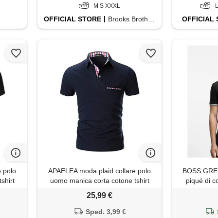
M S XXXL
OFFICIAL
STORE
Brooks Brothers
OFFICIAL
 polo
APAELEA moda plaid collare polo
BOSS GREE
shirt
uomo manica corta cotone tshirt
piqué di 
l
business golf, blu scuro, 3xl
25,99 €
Sped. 3,99 €