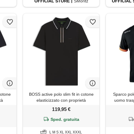
OFFICIAL
STORE
SMoritz
OFFICIAL
cotone
BOSS active polo slim fit in cotone
Sparco pol
tà
elasticizzato con proprietà
uomo trasp
traspiranti, nero
piqué con s
119,95 €
visibilità. 
Sped. gratuita
L M S XL XXL XXXL