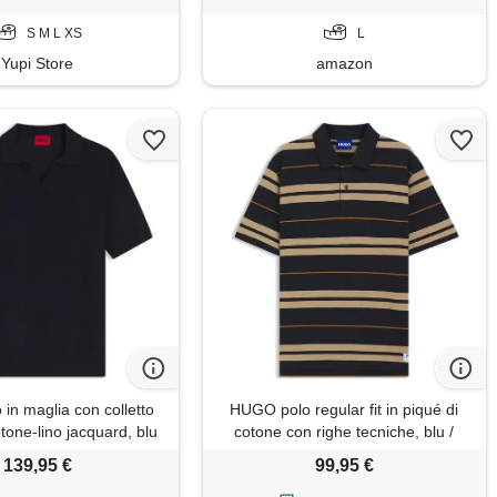
S M L XS
L
Yupi Store
amazon
in maglia con colletto
HUGO polo regular fit in piqué di
tone-lino jacquard, blu
cotone con righe tecniche, blu /
scuro
beige
139,95 €
99,95 €