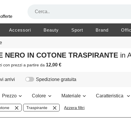
offerte
Accessori
Beauty
Sport
Brand
Offi
e
RE NERO IN COTONE TRASPIRANTE
in 
12,00 €
zi
con prezzi a partire da
i arrivi
Spedizione gratuita
Prezzo
Colore
Materiale
Caratteristica
otone
Traspirante
Azzera filtri