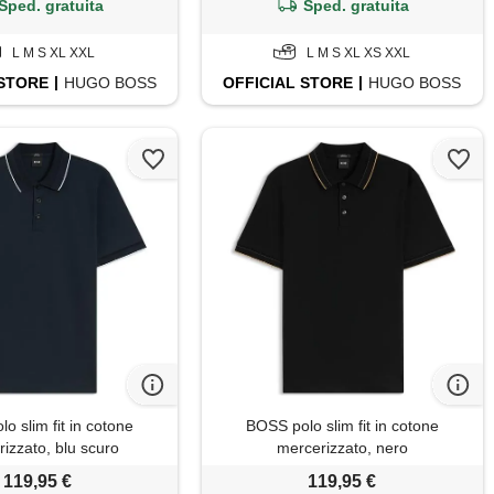
Sped. gratuita
Sped. gratuita
L M S XL XXL
L M S XL XS XXL
STORE
HUGO BOSS
OFFICIAL
STORE
HUGO BOSS
o slim fit in cotone
BOSS polo slim fit in cotone
izzato, blu scuro
mercerizzato, nero
119,95 €
119,95 €