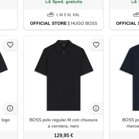
Sped. gratuita
L M S XL XXL
OFFICIAL
STORE
HUGO BOSS
OFFICIAL
 logo
BOSS polo regular-fit con chiusura
BOSS pol
a cerniera, nero
mercer
129,95 €