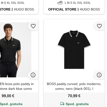
L M S XL XXL XXXL
L M S XL XXL XXXL
STORE
HUGO BOSS
OFFICIAL
STORE
HUGO BOSS
N boss polo paddy in
BOSS paddy curved, polo moderno,
cotone dark blue uomo
uomo, nero (black 001), l
99,00 €
70,99 €
Sped. gratuita
Sped. gratuita