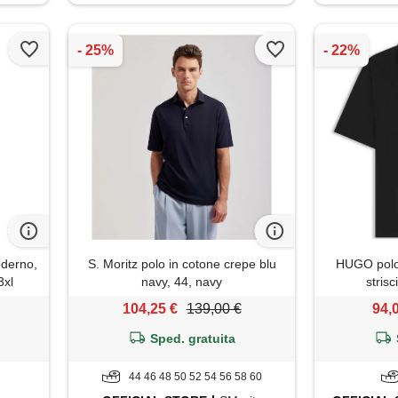
derno,
S. Moritz polo in cotone crepe blu
HUGO polo 
3xl
navy, 44, navy
stris
104,25 €
139,00 €
94,
Sped. gratuita
44 46 48 50 52 54 56 58 60