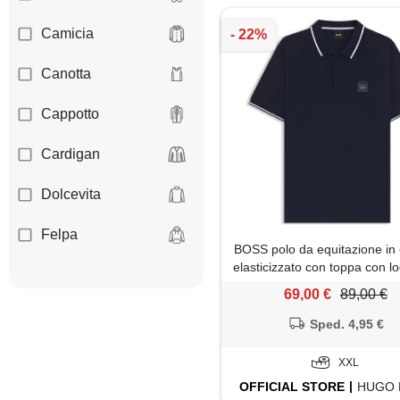
Camicia
Canotta
Cappotto
Cardigan
Dolcevita
Felpa
BOSS polo da equitazione in
elasticizzato con toppa con lo
Giacca
scuro
69,00 €
89,00 €
Gilet
Sped. 4,95 €
Giubbotto
XXL
OFFICIAL
STORE
HUGO 
Jeans