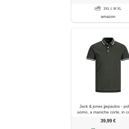
3XL L M XL
amazon
Jack & jones jjepaulos - po
uomo, a maniche corte, in c
taglia grande, verde scuro,
39,99 €