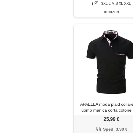
3XL L M S XL XXL
amazon
APAELEA moda plaid collare
uomo manica corta cotone t
business golf, nero, 3x
25,99 €
Sped. 3,99 €