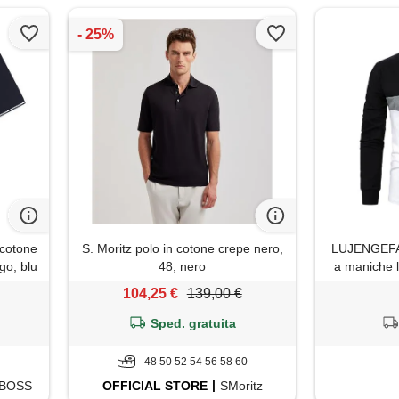
 cotone
S. Moritz polo in cotone crepe nero,
LUJENGEFA 
go, blu
48, nero
a maniche l
104,25 €
139,00 €
Sped. gratuita
48 50 52 54 56 58 60
BOSS
OFFICIAL
STORE
SMoritz