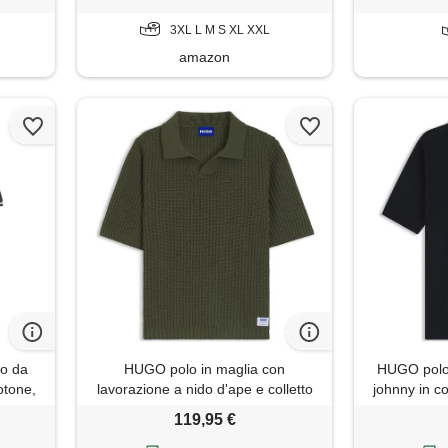
3XL L M S XL XXL
amazon
lo da
HUGO polo in maglia con
HUGO polo 
otone,
lavorazione a nido d'ape e colletto
johnny in co
 3xl
johnny, verde scuro
119,95 €