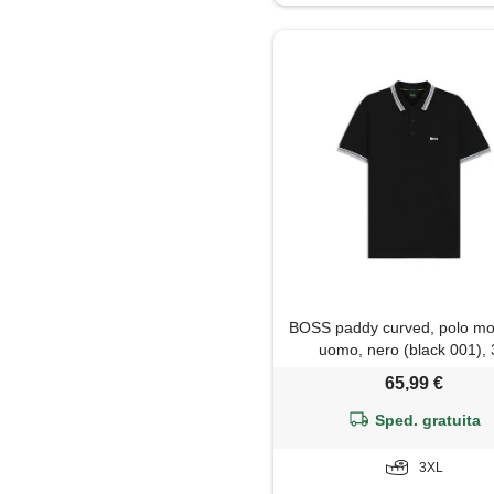
Maglia
Maglietta
Maglione
Pantaloni
Parka
Piumino
BOSS paddy curved, polo mo
Polo
uomo, nero (black 001), 
65,99 €
Shorts
Sped. gratuita
Trench
3XL