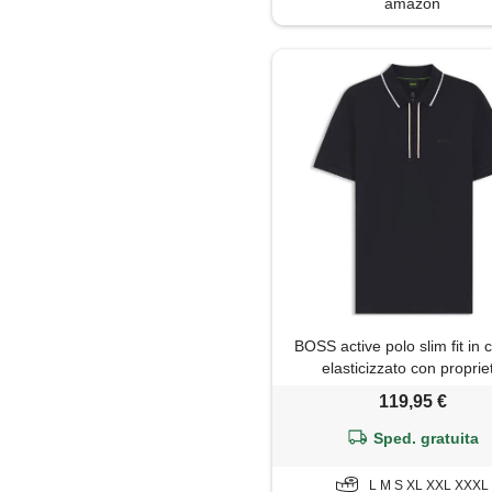
amazon
BOSS active polo slim fit in 
elasticizzato con proprie
traspiranti, blu scuro
119,95 €
Sped. gratuita
L M S XL XXL XXXL