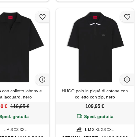
con colletto johnny e
HUGO polo in piqué di cotone con
cia jacquard, nero
colletto con zip, nero
00 €
119,95 €
109,95 €
Sped. gratuita
Sped. gratuita
L M S XS XXL
L M S XL XS XXL