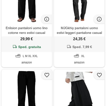
Enlision pantaloni uomo lino
MJGkhiy pantaloni uomo
cotone nero estivi casual
estivi leggeri pantalone casual
leggeri pantaloni da uomo
vita elastica casual pantalone
29,99 €
24,35 €
elastico vita coulisse larghi
estate straight cotone lunghi
con tasche, m
Sped. gratuita
larghi pantaloni uomo lino
Sped. 7,99 €
fantasia pantaloni lino uomo
L M XL XXL
estivi
XL
amazon
amazon