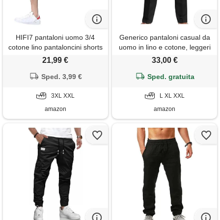
HIFI7 pantaloni uomo 3/4
Generico pantaloni casual da
cotone lino pantaloncini shorts
uomo in lino e cotone, leggeri
estate leggero… (it, testo, 3xl,
e larghi pantalone elegante
21,99 €
33,00 €
regular, regular, nero)
uomo pantaloni uomo sportivi
Sped. 3,99 €
estivi senza polsino
Sped. gratuita
3XL XXL
L XL XXL
amazon
amazon