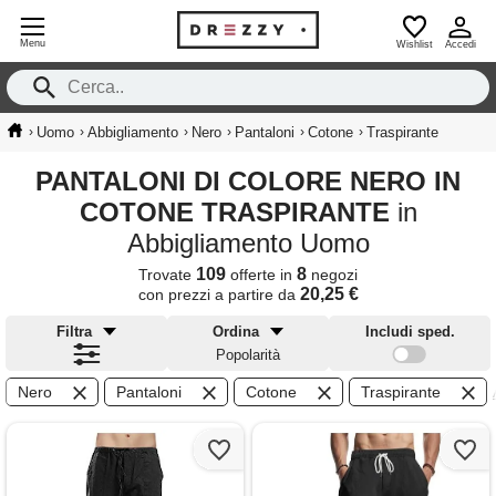
Menu
Wishlist
Accedi
›
›
›
›
›
›
Uomo
Abbigliamento
Nero
Pantaloni
Cotone
Traspirante
PANTALONI DI COLORE NERO IN
COTONE TRASPIRANTE
in
Abbigliamento Uomo
109
8
Trovate
offerte in
negozi
20,25 €
con prezzi a partire da
Filtra
Ordina
Includi sped.
Popolarità
Nero
Pantaloni
Cotone
Traspirante