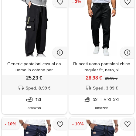
Generic pantaloni casual da
Runcati uomo pantaloni chino
uomo in cotone per
regular fit, nero, xl
adolescenti taglia large plus
25,23 €
28,98 €
29,99 €
size traspiranti leggeri con vita
elasticizzata pantaloni da
Sped. 8,99 €
Sped. 3,99 €
lavoro con tasche coulisse
classici cargo pantaloni
7XL
3XL L M XL XXL
sportivi corsa
amazon
amazon