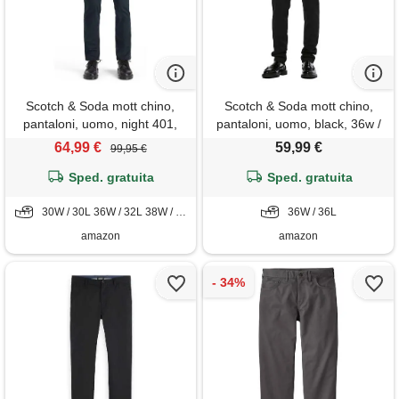
Scotch & Soda mott chino,
Scotch & Soda mott chino,
pantaloni, uomo, night 401,
pantaloni, uomo, black, 36w /
30w / 30l
36l
64,99 €
59,99 €
99,95 €
Sped. gratuita
Sped. gratuita
30W / 30L 36W / 32L 38W / 34L
36W / 36L
amazon
amazon