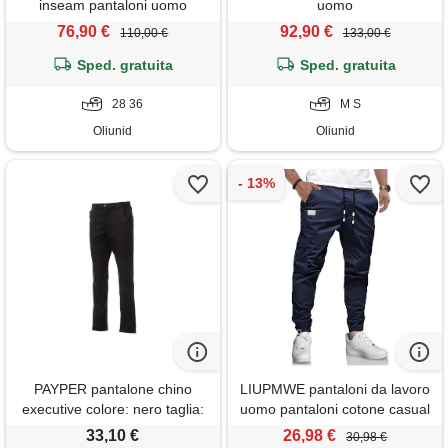
inseam pantaloni uomo
uomo
76,90 €
92,90 €
110,00 €
133,00 €
Sped. gratuita
Sped. gratuita
28 36
M S
Oliunid
Oliunid
PAYPER pantalone chino
LIUPMWE pantaloni da lavoro
executive colore: nero taglia:
uomo pantaloni cotone casual
xl
jogging pantaloni sportivi slim
33,10 €
26,98 €
30,98 €