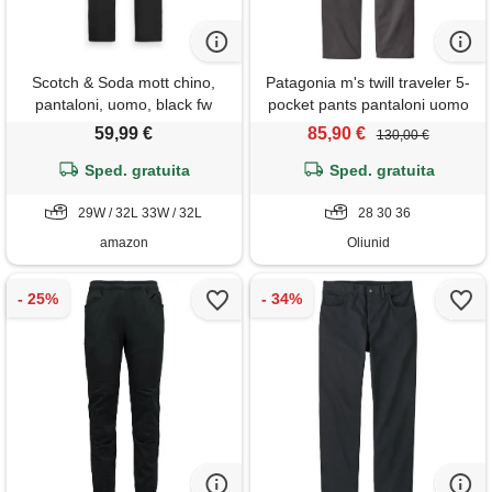
Scotch & Soda mott chino,
Patagonia m's twill traveler 5-
pantaloni, uomo, black fw
pocket pants pantaloni uomo
001, 33w / 32l
59,99 €
85,90 €
130,00 €
Sped. gratuita
Sped. gratuita
29W / 32L 33W / 32L
28 30 36
amazon
Oliunid