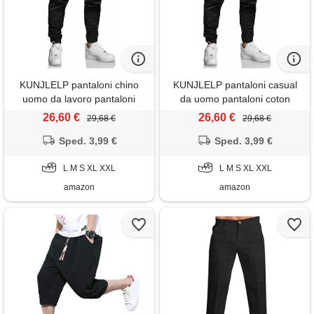
KUNJLELP pantaloni chino
KUNJLELP pantaloni casual
uomo da lavoro pantaloni
da uomo pantaloni coton
casual leggeri jogging
sportivi pantalon elastico in
26,60 €
26,60 €
29,68 €
29,68 €
pantalon elastico in vita con
vita s-xxl, nero 02, xxl
tasche, nero, l
Sped. 3,99 €
Sped. 3,99 €
L M S XL XXL
L M S XL XXL
amazon
amazon