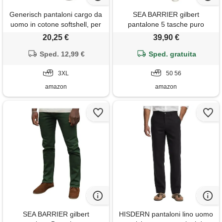
Generisch pantaloni cargo da
SEA BARRIER gilbert
uomo in cotone softshell, per
pantalone 5 tasche puro
attività all'aria aperta,
cotone leggero profumatore
20,25 €
39,90 €
impermeabili, antivento,
saggio omaggio
traspiranti, leggeri,
Sped. 12,99 €
Sped. gratuita
elasticizzati, per il tempo
libero, per il campeggio, per la
3XL
50 56
vita quotidiana
amazon
amazon
SEA BARRIER gilbert
HISDERN pantaloni lino uomo