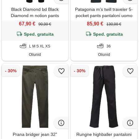
Black Diamond bd Black
Patagonia m's twill traveler 5-
Diamond m notion pants
pocket pants pantaloni uomo
pantaloni uomo
67,90 €
85,90 €
90,00 €
130,00 €
Sped. gratuita
Sped. gratuita
L M S XL XS
36
Oliunid
Oliunid
Prana bridger jean 32"
Rungne highballer pantaloni