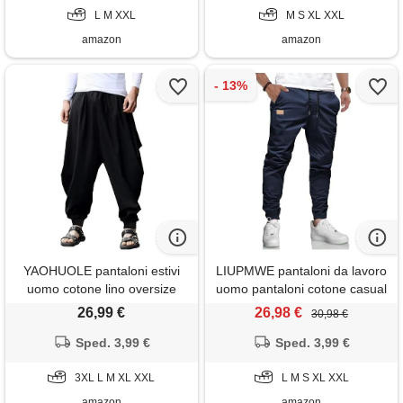
L M XXL
M S XL XXL
amazon
amazon
YAOHUOLE pantaloni estivi
LIUPMWE pantaloni da lavoro
uomo cotone lino oversize
uomo pantaloni cotone casual
nero 3xl
jogging pantaloni sportivi slim
26,99 €
26,98 €
30,98 €
fit con tasche s-xxl, blu, l
Sped. 3,99 €
Sped. 3,99 €
3XL L M XL XXL
L M S XL XXL
amazon
amazon