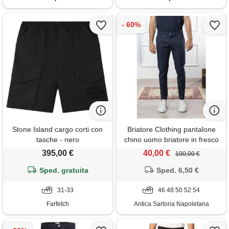
Stone Island cargo corti con
Briatore Clothing pantalone
tasche - nero
chino uomo briatore in fresco
cotone - slim fit
395,00 €
40,00 €
100,00 €
Sped. gratuita
Sped. 6,50 €
31-33
46 48 50 52 54
Farfetch
Antica Sartoria Napoletana