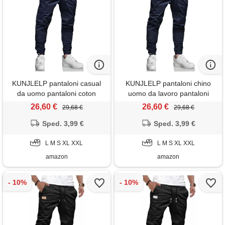
KUNJLELP pantaloni casual
KUNJLELP pantaloni chino
da uomo pantaloni coton
uomo da lavoro pantaloni
sportivi pantalon elastico in
casual leggeri jogging
26,60 €
26,60 €
29,68 €
29,68 €
vita s-xxl, blu 02, l
pantalon elastico in vita con
Sped. 3,99 €
tasche, blu, m
Sped. 3,99 €
L M S XL XXL
L M S XL XXL
amazon
amazon