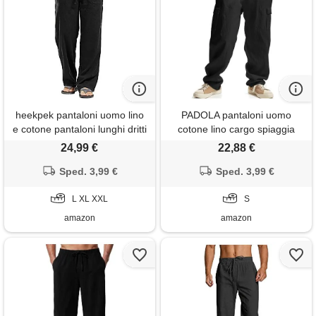
heekpek pantaloni uomo lino
PADOLA pantaloni uomo
e cotone pantaloni lunghi dritti
cotone lino cargo spiaggia
da uomo estivi leggeri e
tasca multipla vita regolabile
24,99 €
22,88 €
traspiranti casual pantalone
coulisse casual chino lungo
lino uomo con comodo
Sped. 3,99 €
estivo per mare e viaggio(s,
Sped. 3,99 €
cordoncino, nero, xxl
nero)
L XL XXL
S
amazon
amazon