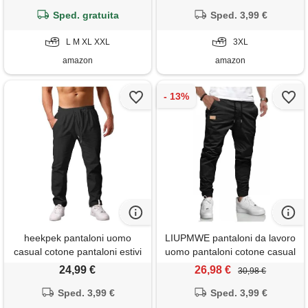
leggeri da spiaggia, nero, xxl
pantaloni techwear neri
Sped. gratuita
pantaloni punk hip hop
Sped. 3,99 €
streetwear(black, 3xl)
L M XL XXL
3XL
amazon
amazon
heekpek pantaloni uomo
LIUPMWE pantaloni da lavoro
casual cotone pantaloni estivi
uomo pantaloni cotone casual
uomo comodi pantaloni con
jogging pantaloni sportivi slim
24,99 €
26,98 €
30,98 €
tasconi uomo per spiaggia,
fit con tasche s-xxl, nero, xl
Sped. 3,99 €
nero, l
Sped. 3,99 €