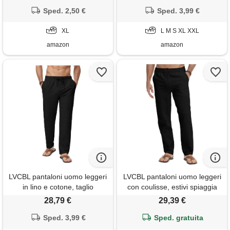
fit con tasche s-xxl, blu +
Sped. 2,50 €
bianco, xl
Sped. 3,99 €
XL
L M S XL XXL
amazon
amazon
LVCBL pantaloni uomo leggeri
LVCBL pantaloni uomo leggeri
in lino e cotone, taglio
con coulisse, estivi spiaggia
regolare, nero, l
(nero, l)
28,79 €
29,39 €
Sped. 3,99 €
Sped. gratuita