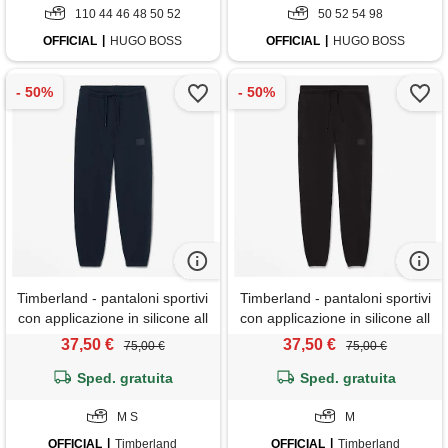
110 44 46 48 50 52
50 52 54 98
OFFICIAL
HUGO BOSS
OFFICIAL
HUGO BOSS
Timberland - pantaloni sportivi
Timberland - pantaloni sportivi
con applicazione in silicone all
con applicazione in silicone all
gender in blu scuro, blu,
gender in colore nero, nero,
37,50 €
37,50 €
75,00 €
75,00 €
taglia: m
taglia: m
Sped. gratuita
Sped. gratuita
M S
M
OFFICIAL
Timberland
OFFICIAL
Timberland