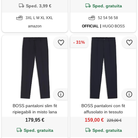
Sped. 3,99 €
Sped. gratuita
3XL L M XL XXL
52 54 56 58
amazon
OFFICIAL
HUGO BOSS
BOSS pantaloni slim fit
BOSS pantaloni con fit
ripiegabili in misto lana
affusolato in tessuto
lavabile, blu scuro
elasticizzato ad alte
179,95 €
159,00 €
229,00 €
prestazioni lavabile in
Sped. gratuita
lavatrice, blu scuro
Sped. gratuita