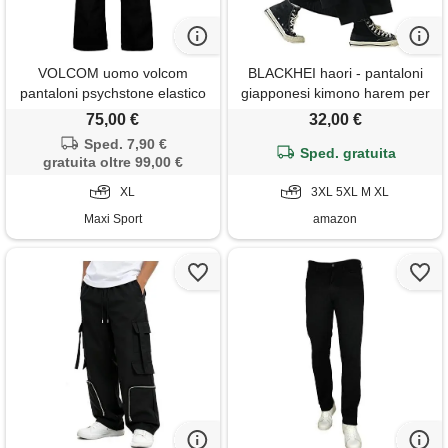
VOLCOM uomo volcom
BLACKHEI haori - pantaloni
pantaloni psychstone elastico
giapponesi kimono harem per
vita
uomo, vintage, gamba larga e
75,00 €
32,00 €
dritta, nero, 3xl
Sped. 7,90 €
Sped. gratuita
gratuita oltre 99,00 €
XL
3XL 5XL M XL
Maxi Sport
amazon