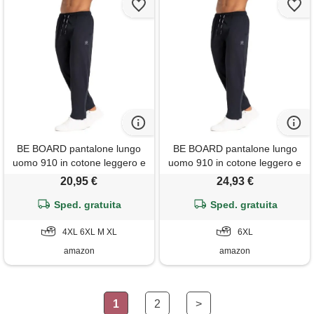
BE BOARD pantalone lungo
BE BOARD pantalone lungo
uomo 910 in cotone leggero e
uomo 910 in cotone leggero e
traspirante, taglie calibrate,
traspirante, taglie calibrate,
20,95 €
24,93 €
ideale per sport e relax, stile
ideale per sport e relax, stile
casual e versatile, blu, xl
Sped. gratuita
casual e versatile, blu, 6xl
Sped. gratuita
4XL 6XL M XL
6XL
amazon
amazon
1
2
>