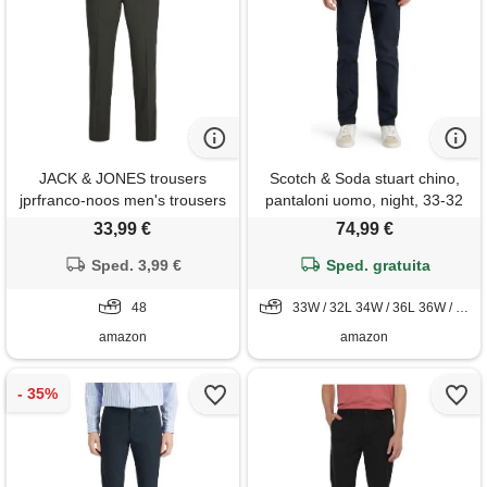
JACK & JONES trousers
Scotch & Soda stuart chino,
jprfranco-noos men's trousers
pantaloni uomo, night, 33-32
( eu 48)
33,99 €
74,99 €
Sped. 3,99 €
Sped. gratuita
48
33W / 32L 34W / 36L 36W / 36L
amazon
amazon