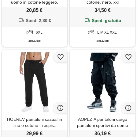
uomo in cotone leggero,
cotone, nero, xxl
casual, pantaloni da jogging
20,85 €
34,50 €
con coulisse elastica in vita
pantaloni da lavoro all'aperto
Sped. 2,80 €
Sped. gratuita
con tasche, nero , 6xl
6XL
L M XL XXL
amazon
amazon
HOEREV pantaloni casual in
AOPEZIA pantaloni cargo
lino e cotone - respira
pantaloni sportivi da uomo
facilmente con i pantaloni
tasche pantaloni da jogging
29,99 €
36,19 €