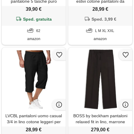
pantalone 5 tasche puro
estivi cotone pantaloni da
cotone leggero profumatore
lavoro uomo leggeri bottone
39,90 €
28,99 €
saggio omaggio
casual con tasche
Sped. gratuita
Sped. 3,99 €
62
L M XL XXL
amazon
amazon
LVCBL pantaloni uomo casual
BOSS by beckham pantaloni
3/4 in lino cotone leggeri per
relaxed fit in lino, marrone
tempo libero nero 3xl
scuro
28,99 €
279,00 €