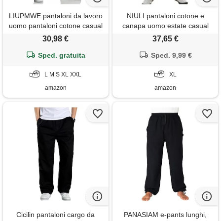
LIUPMWE pantaloni da lavoro
NIULI pantaloni cotone e
uomo pantaloni cotone casual
canapa uomo estate casual
jogging pantaloni sportivi slim
con tasche regolare la vita
30,98 €
37,65 €
fit con tasche s-xxl，nero +
elastico tinta unita per
bianco，xxl
Sped. gratuita
vacanze spiaggia fresco e
Sped. 9,99 €
traspirante leggero e
L M S XL XXL
confortevole elastico sciolto
XL
spiaggia, nero, xl
amazon
amazon
Cicilin pantaloni cargo da
PANASIAM e-pants lunghi,