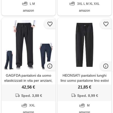
L M
3XL L M XL XXL
amazon
amazon
GAGFDA pantaloni da uomo
HEONSATI pantaloni lunghi
elasticizzati in vita per anziani,
lino uomo pantalone lino estivi
pantaloni da uomo in cotone a
sportivi eleganti pantaloni
42,56 €
21,85 €
vita alta, comodi pantaloni da
lunghi in cotone taglie forti
lavoro a gamba dritta con
Sped. 3,88 €
larghi spiaggia pants casual a
Sped. 8,99 €
tasche con cerniera, nero , xxl
gamba dritta in vita mare
XXL
traspirante coulisse tasche
M
amazon
amazon