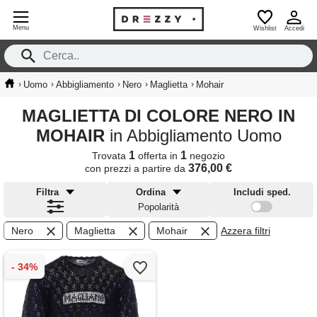
Menu
Wishlist
Accedi
›
›
›
›
›
Uomo
Abbigliamento
Nero
Maglietta
Mohair
MAGLIETTA DI COLORE NERO IN
MOHAIR
in Abbigliamento Uomo
1
1
Trovata
offerta in
negozio
376,00 €
con prezzi a partire da
Filtra
Ordina
Includi sped.
Popolarità
Nero
Maglietta
Mohair
Azzera filtri