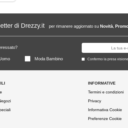
letter di Drezzy.it
per rimanere aggiornato su
Novità
,
Promo
teressato?
Uomo
Moda Bambino
Confermo la presa visione
e
Termini e condizioni
 Negozi
Privacy
peciali
Informativa Cookie
Preferenze Cookie