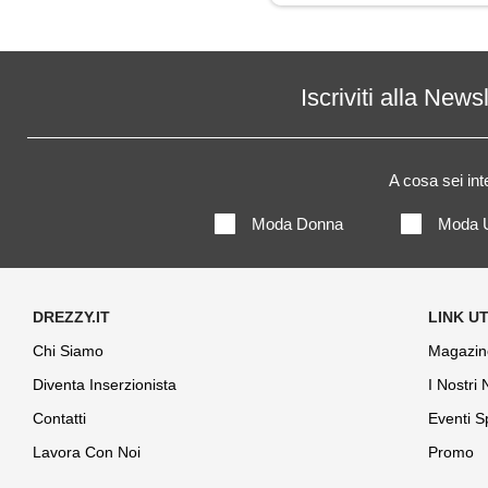
Maglietta
Maglione
Iscriviti alla News
Mantella
A cosa sei in
Pantaloni
Moda Donna
Moda 
Polo
Shorts
Chi Siamo
Magazin
Diventa Inserzionista
I Nostri
Contatti
Eventi S
Lavora Con Noi
Promo