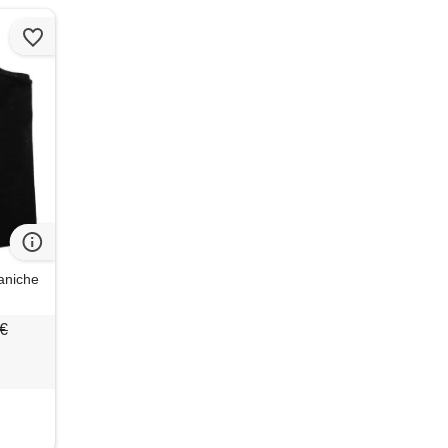
maniche
 €