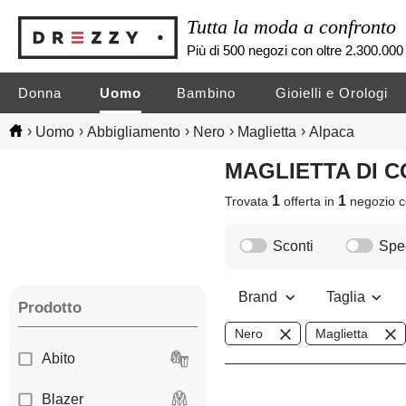
Tutta la moda a confronto
Più di 500 negozi con oltre 2.300.000 
Donna
Uomo
Bambino
Gioielli e Orologi
›
›
›
›
›
Uomo
Abbigliamento
Nero
Maglietta
Alpaca
MAGLIETTA DI
1
1
Trovata
offerta in
negozio
c
Sconti
Sped
Brand
Taglia
Prodotto
Nero
Maglietta
Abito
Blazer