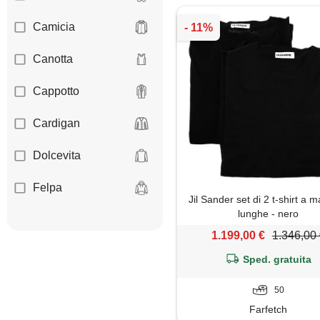
Camicia
Canotta
Cappotto
Cardigan
Dolcevita
Felpa
Jil Sander set di 2 t-shirt a 
lunghe - nero
Giacca
1.199,00 €
1.346,00
Gilet
Sped. gratuita
Giubbotto
50
Farfetch
Maglia