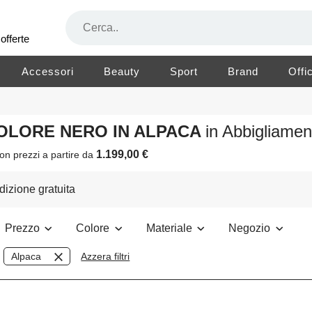
offerte
Accessori
Beauty
Sport
Brand
Offi
 COLORE NERO IN ALPACA
in Abbigliame
1.199,00 €
on prezzi a partire da
izione gratuita
Prezzo
Colore
Materiale
Negozio
Alpaca
Azzera filtri