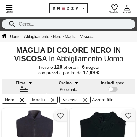
Menu
Wishlist
Accedi
›
›
›
›
›
Uomo
Abbigliamento
Nero
Maglia
Viscosa
MAGLIA DI COLORE NERO IN
VISCOSA
in Abbigliamento Uomo
120
6
Trovate
offerte in
negozi
17,99 €
con prezzi a partire da
Filtra
Ordina
Includi sped.
Popolarità
Nero
Maglia
Viscosa
Azzera filtri