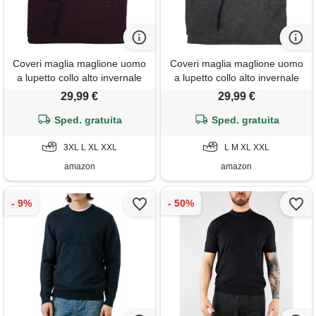
Coveri maglia maglione uomo
Coveri maglia maglione uomo
a lupetto collo alto invernale
a lupetto collo alto invernale
tinta unita m l xl xxl xxxl (xl -
tinta unita m l xl xxl xxxl (xl -
29,99 €
29,99 €
bordeaux)
grigio)
Sped. gratuita
Sped. gratuita
3XL L XL XXL
L M XL XXL
amazon
amazon