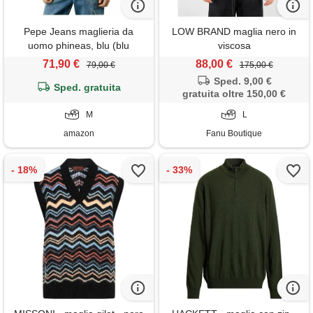
Pepe Jeans maglieria da
LOW BRAND maglia nero in
uomo phineas, blu (blu
viscosa
dulwich), m, blu (dulwich
71,90 €
88,00 €
79,00 €
175,00 €
blue), m
Sped. 9,00 €
Sped. gratuita
gratuita oltre 150,00 €
M
L
amazon
Fanu Boutique