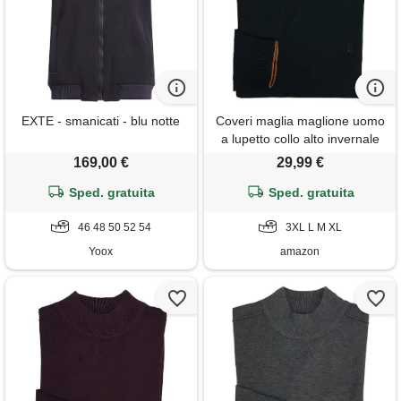
EXTE - smanicati - blu notte
Coveri maglia maglione uomo
a lupetto collo alto invernale
tinta unita m l xl xxl xxxl (m -
169,00 €
29,99 €
nero)
Sped. gratuita
Sped. gratuita
46 48 50 52 54
3XL L M XL
Yoox
amazon