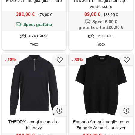
MISSONI - maglia gilet - nero
HACKETT - maglia con zip -
verde scuro
391,00 €
89,00 €
478,00 €
133,00 €
Sped. 6,00 €
Sped. gratuita
gratuita oltre 120,00 €
46 48 50 52
M XL XXL
Yoox
Yoox
THEORY - maglia con zip -
Emporio Armani maglie uomo
blu navy
Emporio Armani - pullover
dark navy - blu