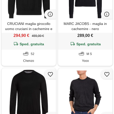
CRUCIANI maglia girocollo
MARC JACOBS - maglia in
uomo cruciani in cachemire e
cachemire - nero
seta
294,90 €
289,00 €
455,00 €
Sped. gratuita
Sped. gratuita
52
M S
Chenzo
Yoox