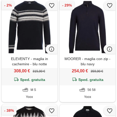
ELEVENTY - maglia in
MOORER - maglia con zip -
cachemire - blu notte
blu navy
308,00 €
254,00 €
315,00 €
359,00 €
Sped. gratuita
Sped. gratuita
M S
56 58
Yoox
Yoox