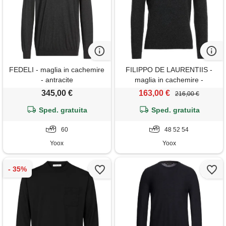
FEDELI - maglia in cachemire
FILIPPO DE LAURENTIIS -
- antracite
maglia in cachemire -
antracite
345,00 €
163,00 €
216,00 €
Sped. gratuita
Sped. gratuita
60
48 52 54
Yoox
Yoox