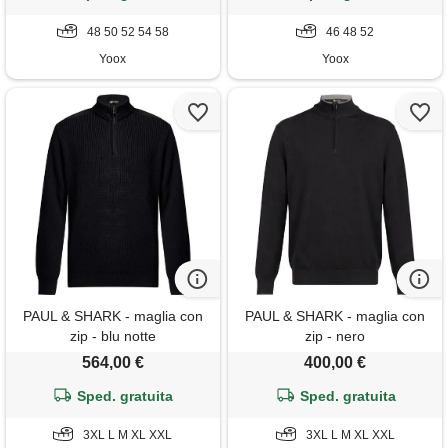
48 50 52 54 58
46 48 52
Yoox
Yoox
PAUL & SHARK - maglia con
PAUL & SHARK - maglia con
zip - blu notte
zip - nero
564,00 €
400,00 €
Sped. gratuita
Sped. gratuita
3XL L M XL XXL
3XL L M XL XXL