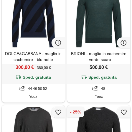
DOLCE&GABBANA - maglia in
BRIONI - maglia in cachemire
cachemire - blu notte
- verde scuro
300,00 €
500,00 €
380,00 €
Sped. gratuita
Sped. gratuita
44 46 50 52
48
Yoox
Yoox