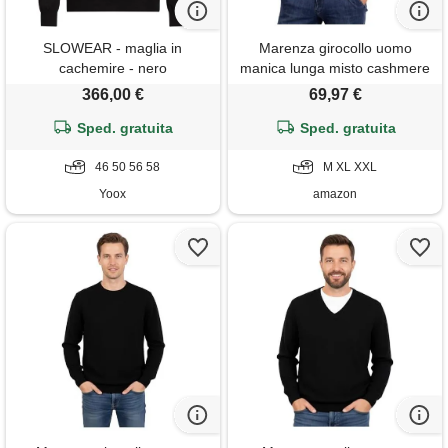
SLOWEAR - maglia in
Marenza girocollo uomo
cachemire - nero
manica lunga misto cashmere
seta made in italy (xl,
366,00 €
69,97 €
antracite)
Sped. gratuita
Sped. gratuita
46 50 56 58
M XL XXL
Yoox
amazon