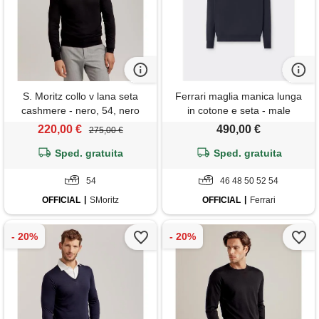
S. Moritz collo v lana seta
Ferrari maglia manica lunga
cashmere - nero, 54, nero
in cotone e seta - male
maglieria e felpe navy
220,00 €
490,00 €
275,00 €
Sped. gratuita
Sped. gratuita
54
46 48 50 52 54
OFFICIAL
SMoritz
OFFICIAL
Ferrari