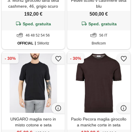
S. Moritz girocollo lana seta
Fedeli scollo v cashmere seta
cashmere, 46, grigio scuro
blu
sfumato
192,00 €
500,00 €
Sped. gratuita
Sped. gratuita
46 48 52 54 56
56 IT
OFFICIAL
SMoritz
Breficom
UNGARO maglia nero in
Paolo Pecora maglia girocollo
misto cotone e seta
a maniche corte in seta
cotone