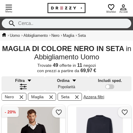
Menu
Wishlist
Accedi
›
›
›
›
›
Uomo
Abbigliamento
Nero
Maglia
Seta
MAGLIA DI COLORE NERO IN SETA
in
Abbigliamento Uomo
49
11
Trovate
offerte in
negozi
69,97 €
con prezzi a partire da
Filtra
Ordina
Includi sped.
Popolarità
Nero
Maglia
Seta
Azzera filtri