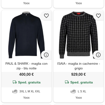
Yoox
Yoox
PAUL & SHARK - maglia con
ISAIA - maglia in cachemire -
zip - blu notte
grigio
400,00 €
929,00 €
Sped. gratuita
Sped. gratuita
3XL L M XL XXL
L S XL
Yoox
Yoox