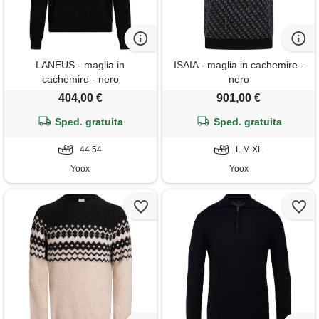
LANEUS - maglia in
ISAIA - maglia in cachemire -
cachemire - nero
nero
404,00 €
901,00 €
Sped. gratuita
Sped. gratuita
44 54
L M XL
Yoox
Yoox