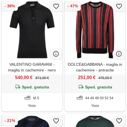
VALENTINO GARAVANI -
DOLCE&GABBANA - maglia in
maglia in cachemire - nero
cachemire - antracite
540,00 €
251,00 €
871,00 €
475,00 €
Sped. gratuita
Sped. gratuita
M S
44 46 48 50 52 54
Yoox
Yoox