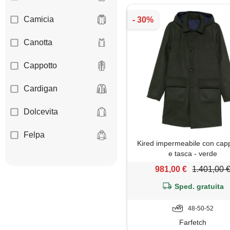
Camicia
Canotta
Cappotto
Cardigan
Dolcevita
Felpa
Kired impermeabile con cap
e tasca - verde
Giacca
981,00 €
1.401,00 
Giaccone
Sped. gratuita
Gilet
48-50-52
Farfetch
Giubbotto