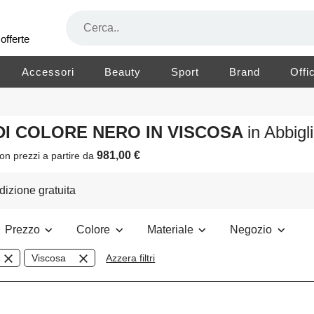
offerte
Accessori
Beauty
Sport
Brand
Offi
DI COLORE NERO IN VISCOSA
in Abbig
981,00 €
on prezzi a partire da
izione gratuita
Prezzo
Colore
Materiale
Negozio
Viscosa
Azzera filtri