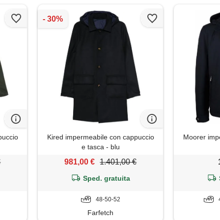
puccio
Kired impermeabile con cappuccio
Moorer impe
e tasca - blu
€
981,00 €
1.401,00 €
Sped. gratuita
48-50-52
Farfetch