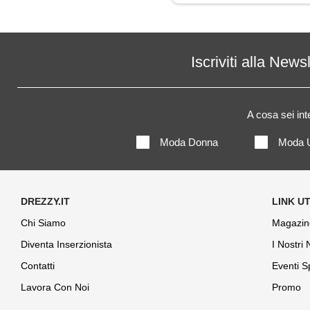
Impermeabile
Jeans
Iscriviti alla News
Maglia
A cosa sei in
Maglietta
Moda Donna
Moda 
Maglione
Pantaloni
Parka
Chi Siamo
Magazin
Diventa Inserzionista
I Nostri
Piumino
Contatti
Eventi S
Polo
Lavora Con Noi
Promo
Shorts