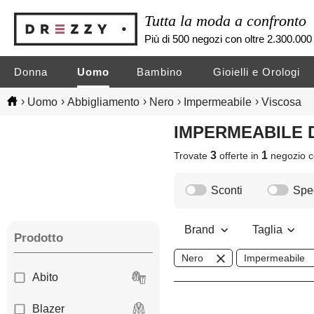
Tutta la moda a confronto
Più di 500 negozi con oltre 2.300.000 
Donna
Uomo
Bambino
Gioielli e Orologi
›
›
›
›
›
Uomo
Abbigliamento
Nero
Impermeabile
Viscosa
IMPERMEABILE 
3
1
Trovate
offerte in
negozio
c
Sconti
Sped
Brand
Taglia
Prodotto
Nero
Impermeabile
Abito
Blazer