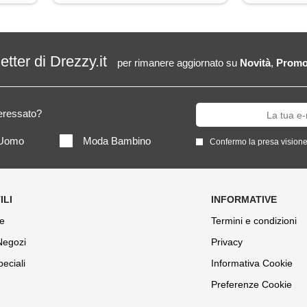
letter di Drezzy.it
per rimanere aggiornato su
Novità
,
Promo
teressato?
Uomo
Moda Bambino
Confermo la presa visione
e
Termini e condizioni
 Negozi
Privacy
peciali
Informativa Cookie
Preferenze Cookie