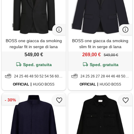
BOSS one giacca da smoking
BOSS one giacca da smoking
regular fit in serge di lana
slim fit in serge di lana
vergine, nero
vergine, blu scuro
549,00 €
269,00 €
549,00 €
Sped. gratuita
Sped. gratuita
24 25 46 48 50 52 54 56 60 94
24 25 26 27 28 44 46 48 50 52 54 56 58 60 98
OFFICIAL
HUGO BOSS
OFFICIAL
HUGO BOSS