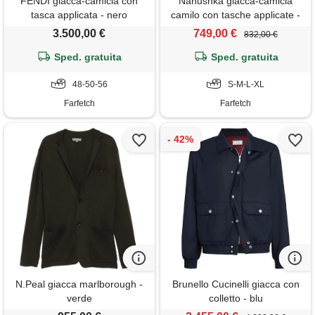
FENDI giacca-camicia con
Nanushka giacca-camicia
tasca applicata - nero
camilo con tasche applicate -
grigio
3.500,00 €
749,00 €
832,00 €
Sped. gratuita
Sped. gratuita
48-50-56
S-M-L-XL
Farfetch
Farfetch
N.Peal giacca marlborough -
Brunello Cucinelli giacca con
verde
colletto - blu