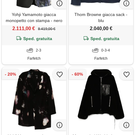
Yohji Yamamoto giacca
Thom Browne giacca sack -
monopetto con stampa - nero
blu
2.111,00 €
2.040,00 €
8.419,00 €
Sped. gratuita
Sped. gratuita
2-3
0-3-4
Farfetch
Farfetch