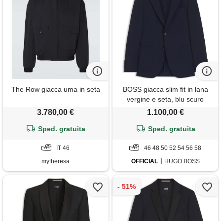
The Row giacca uma in seta
BOSS giacca slim fit in lana
vergine e seta, blu scuro
3.780,00 €
1.100,00 €
Sped. gratuita
Sped. gratuita
IT 46
46 48 50 52 54 56 58
mytheresa
OFFICIAL
HUGO BOSS