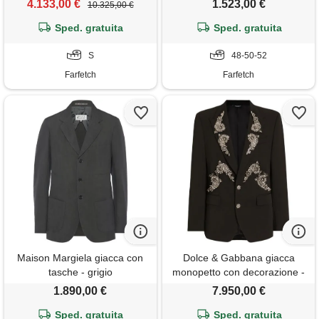
4.133,00 €
1.523,00 €
10.325,00 €
Sped. gratuita
Sped. gratuita
S
48-50-52
Farfetch
Farfetch
Maison Margiela giacca con
Dolce & Gabbana giacca
tasche - grigio
monopetto con decorazione -
nero
1.890,00 €
7.950,00 €
Sped. gratuita
Sped. gratuita