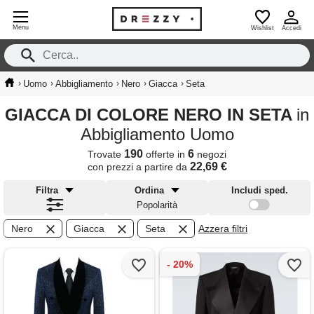
Menu
Wishlist
Accedi
›
›
›
›
›
Uomo
Abbigliamento
Nero
Giacca
Seta
GIACCA DI COLORE NERO IN SETA
in
Abbigliamento Uomo
190
6
Trovate
offerte in
negozi
22,69 €
con prezzi a partire da
Filtra
Ordina
Includi sped.
Popolarità
Nero
Giacca
Seta
Azzera filtri