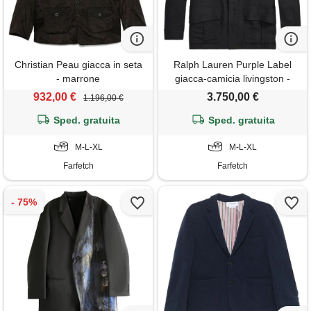
Christian Peau giacca in seta
Ralph Lauren Purple Label
- marrone
giacca-camicia livingston -
nero
932,00 €
3.750,00 €
1.196,00 €
Sped. gratuita
Sped. gratuita
M-L-XL
M-L-XL
Farfetch
Farfetch