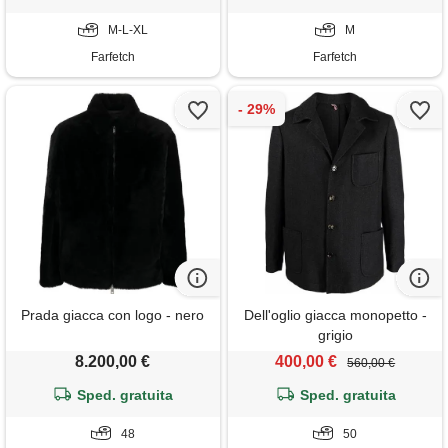
M-L-XL
M
Farfetch
Farfetch
Prada giacca con logo - nero
Dell'oglio giacca monopetto -
grigio
8.200,00 €
400,00 €
560,00 €
Sped. gratuita
Sped. gratuita
48
50