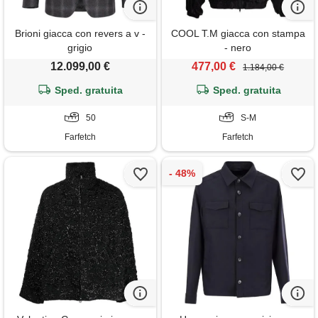
Brioni giacca con revers a v -
COOL T.M giacca con stampa
grigio
- nero
12.099,00 €
477,00 €
1.184,00 €
Sped. gratuita
Sped. gratuita
50
S-M
Farfetch
Farfetch