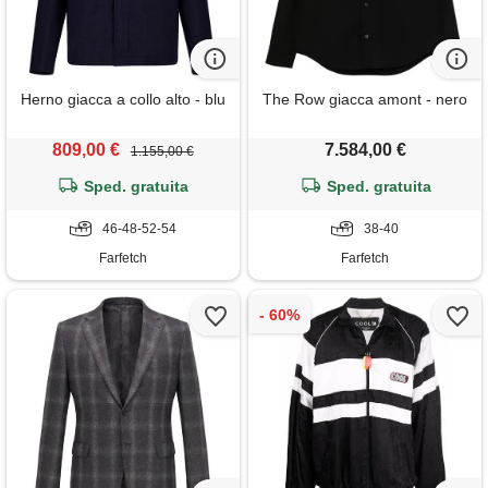
Herno giacca a collo alto - blu
The Row giacca amont - nero
809,00 €
7.584,00 €
1.155,00 €
Sped. gratuita
Sped. gratuita
46-48-52-54
38-40
Farfetch
Farfetch