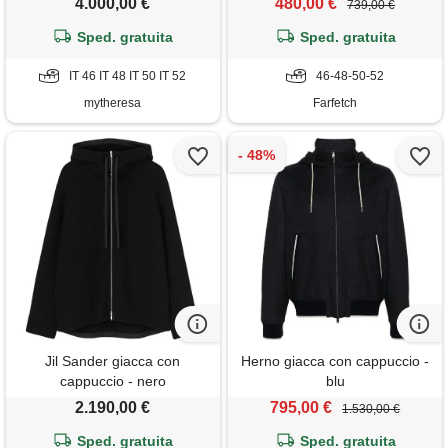
4.000,00 €
480,00 €
739,00 €
Sped. gratuita
Sped. gratuita
IT 46 IT 48 IT 50 IT 52
46-48-50-52
mytheresa
Farfetch
Jil Sander giacca con
Herno giacca con cappuccio -
cappuccio - nero
blu
2.190,00 €
795,00 €
1.530,00 €
Sped. gratuita
Sped. gratuita