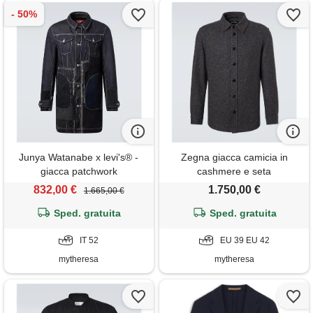
Junya Watanabe x levi's® -
Zegna giacca camicia in
giacca patchwork
cashmere e seta
832,00 €
1.750,00 €
1.665,00 €
Sped. gratuita
Sped. gratuita
IT 52
EU 39 EU 42
mytheresa
mytheresa