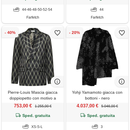
44-46-48-50-52-54
44
Farfetch
Farfetch
Pierre-Louis Mascia giacca
Yohji Yamamoto giacca con
doppiopetto con motivo a
bottoni - nero
rombi - nero
753,00 €
4.037,00 €
1.255,00 €
5.046,00 €
Sped. gratuita
Sped. gratuita
XS-S-L
3