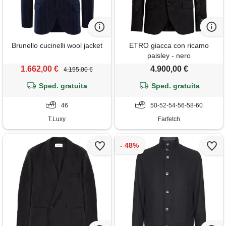
Brunello cucinelli wool jacket
ETRO giacca con ricamo
paisley - nero
1.662,00 €
4.900,00 €
4.155,00 €
Sped. gratuita
Sped. gratuita
46
50-52-54-56-58-60
T.Luxy
Farfetch