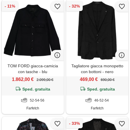
TOM FORD giacca-camicia
Tagliatore giacca monopetto
con tasche - blu
con bottoni - nero
1.862,00 €
469,00 €
2.099,00 €
690,00 €
Sped. gratuita
Sped. gratuita
52-54-56
46-52-54
Farfetch
Farfetch