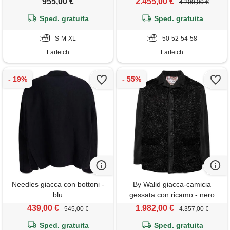
955,00 €
2.455,00 €
4.200,00 €
Sped. gratuita
Sped. gratuita
S-M-XL
50-52-54-58
Farfetch
Farfetch
Needles giacca con bottoni -
By Walid giacca-camicia
blu
gessata con ricamo - nero
439,00 €
1.982,00 €
545,00 €
4.357,00 €
Sped. gratuita
Sped. gratuita