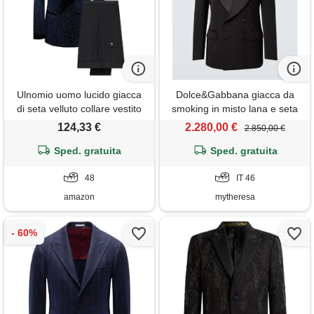
Ulnomio uomo lucido giacca
Dolce&Gabbana giacca da
di seta velluto collare vestito
smoking in misto lana e seta
scialle risvolto vestito set due
124,33 €
2.280,00 €
2.850,00 €
pezzi banchetto partito
Sped. gratuita
Sped. gratuita
48
IT 46
amazon
mytheresa