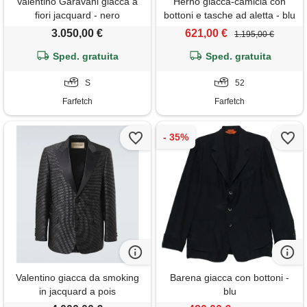
Valentino Garavani giacca a
Herno giacca-camicia con
fiori jacquard - nero
bottoni e tasche ad aletta - blu
3.050,00 €
621,00 €
1.195,00 €
Sped. gratuita
Sped. gratuita
S
52
Farfetch
Farfetch
Valentino giacca da smoking
Barena giacca con bottoni -
in jacquard a pois
blu