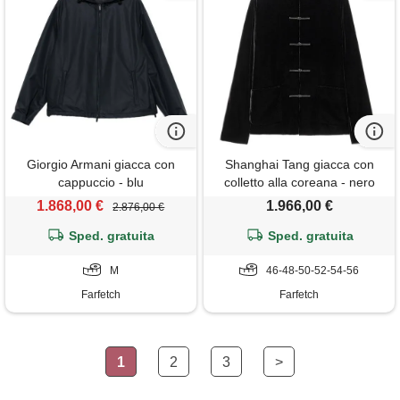
Giorgio Armani giacca con
Shanghai Tang giacca con
cappuccio - blu
colletto alla coreana - nero
1.868,00 €
1.966,00 €
2.876,00 €
Sped. gratuita
Sped. gratuita
M
46-48-50-52-54-56
Farfetch
Farfetch
1
2
3
>