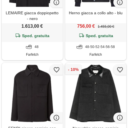
LEMAIRE giacca doppiopetto
Herno giacca a collo alto - blu
- nero
1.613,00 €
756,00 €
1.455,00 €
Sped. gratuita
Sped. gratuita
48
48-50-52-54-56-58
Farfetch
Farfetch