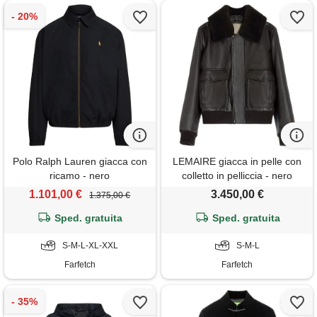
Polo Ralph Lauren giacca con
LEMAIRE giacca in pelle con
ricamo - nero
colletto in pelliccia - nero
1.101,00 €
3.450,00 €
1.375,00 €
Sped. gratuita
Sped. gratuita
S-M-L-XL-XXL
S-M-L
Farfetch
Farfetch