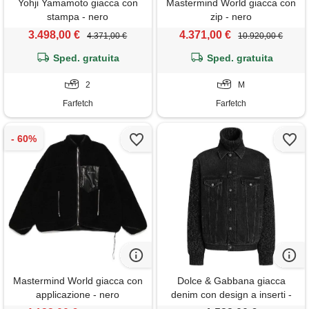
Yohji Yamamoto giacca con
Mastermind World giacca con
stampa - nero
zip - nero
3.498,00 €
4.371,00 €
4.371,00 €
10.920,00 €
Sped. gratuita
Sped. gratuita
2
M
Farfetch
Farfetch
Mastermind World giacca con
Dolce & Gabbana giacca
applicazione - nero
denim con design a inserti -
nero