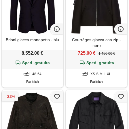
Brioni giacca monopetto - blu
Courrèges giacca con zip -
nero
8.552,00 €
725,00 €
1.450,00 €
Sped. gratuita
Sped. gratuita
48-54
XS-S-M-L-XL
Farfetch
Farfetch