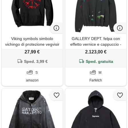
Viking symbols simbolo
GALLERY DEPT. felpa con
vichingo di protezione vegvisir
effetto vernice e cappuccio -
viking norse felpa con
grigio
27,99 €
2.123,00 €
cappuccio
Sped. 3,99 €
Sped. gratuita
S
M
amazon
Farfetch