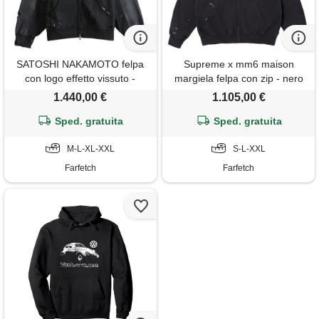
SATOSHI NAKAMOTO felpa
Supreme x mm6 maison
con logo effetto vissuto -
margiela felpa con zip - nero
grigio
1.440,00 €
1.105,00 €
Sped. gratuita
Sped. gratuita
M-L-XL-XXL
S-L-XXL
Farfetch
Farfetch