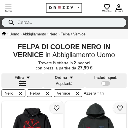
Menu
Wishlist
Accedi
›
›
›
›
›
Uomo
Abbigliamento
Nero
Felpa
Vernice
FELPA DI COLORE NERO IN
VERNICE
in Abbigliamento Uomo
5
2
Trovate
offerte in
negozi
27,99 €
con prezzi a partire da
Filtra
Ordina
Includi sped.
Popolarità
Nero
Felpa
Vernice
Azzera filtri