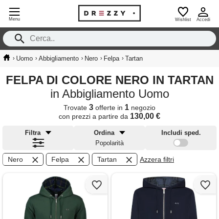
Menu
Wishlist
Accedi
›
›
›
›
›
Uomo
Abbigliamento
Nero
Felpa
Tartan
FELPA DI COLORE NERO IN TARTAN
in Abbigliamento Uomo
3
1
Trovate
offerte in
negozio
130,00 €
con prezzi a partire da
Filtra
Ordina
Includi sped.
Popolarità
Nero
Felpa
Tartan
Azzera filtri