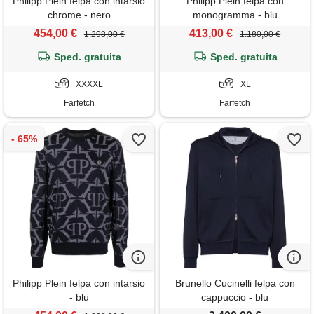
Philipp Plein felpa con intarsio
Philipp Plein felpa con
chrome - nero
monogramma - blu
454,00 €
413,00 €
1.298,00 €
1.180,00 €
Sped. gratuita
Sped. gratuita
XXXXL
XL
Farfetch
Farfetch
Philipp Plein felpa con intarsio
Brunello Cucinelli felpa con
- blu
cappuccio - blu