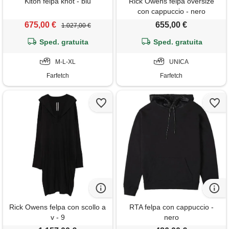
Kiton felpa knot - blu
Rick Owens felpa oversize
con cappuccio - nero
675,00 €
655,00 €
1.027,00 €
Sped. gratuita
Sped. gratuita
M-L-XL
UNICA
Farfetch
Farfetch
Rick Owens felpa con scollo a
RTA felpa con cappuccio -
v - 9
nero