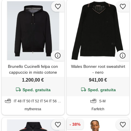
Brunello Cucinelli felpa con
Wales Bonner root sweatshirt
cappuccio in misto cotone
- nero
1.200,00 €
941,00 €
Sped. gratuita
Sped. gratuita
IT 48 IT 50 IT 52 IT 54 IT 56 IT 58
S-M
mytheresa
Farfetch