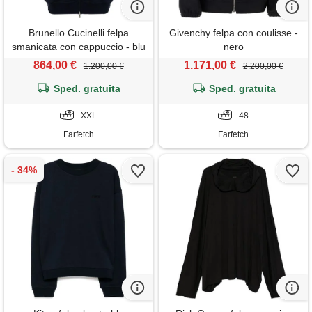
Brunello Cucinelli felpa
Givenchy felpa con coulisse -
smanicata con cappuccio - blu
nero
864,00 €
1.171,00 €
1.200,00 €
2.200,00 €
Sped. gratuita
Sped. gratuita
XXL
48
Farfetch
Farfetch