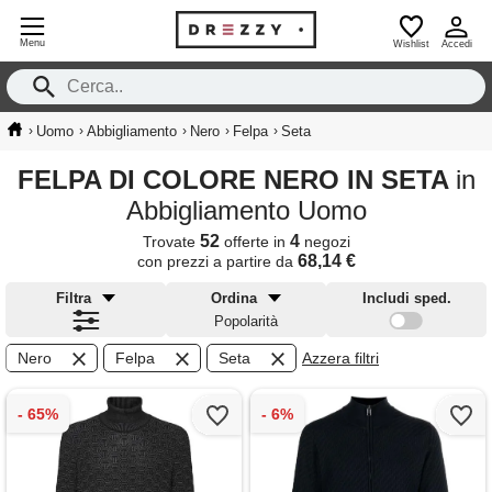
Menu
Wishlist
Accedi
›
›
›
›
›
Uomo
Abbigliamento
Nero
Felpa
Seta
FELPA DI COLORE NERO IN SETA
in
Abbigliamento Uomo
52
4
Trovate
offerte in
negozi
68,14 €
con prezzi a partire da
Filtra
Ordina
Includi sped.
Popolarità
Nero
Felpa
Seta
Azzera filtri