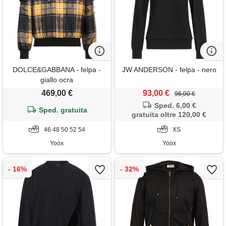
DOLCE&GABBANA - felpa -
JW ANDERSON - felpa - nero
giallo ocra
469,00 €
93,00 €
96,00 €
Sped. 6,00 €
Sped. gratuita
gratuita oltre 120,00 €
46 48 50 52 54
XS
Yoox
Yoox