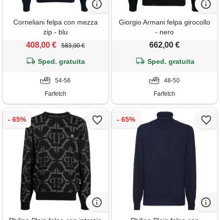
Corneliani felpa con mezza
Giorgio Armani felpa girocollo
zip - blu
- nero
408,00 €
662,00 €
583,00 €
Sped. gratuita
Sped. gratuita
54-56
48-50
Farfetch
Farfetch