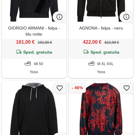
GIORGIO ARMANI - felpa -
AGNONA - felpa - nero
blu notte
161,00 €
422,00 €
192,00 €
622,00 €
Sped. gratuita
Sped. gratuita
48 50
M XL XXL
Yoox
Yoox