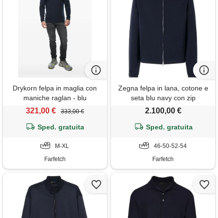
Drykorn felpa in maglia con
Zegna felpa in lana, cotone e
maniche raglan - blu
seta blu navy con zip
321,00 €
2.100,00 €
333,00 €
Sped. gratuita
Sped. gratuita
M-XL
46-50-52-54
Farfetch
Farfetch