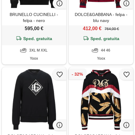
BRUNELLO CUCINELLI -
DOLCE&GABBANA - felpa -
felpa - nero
blu navy
595,00 €
412,00 €
764,00 €
Sped. gratuita
Sped. gratuita
3XL M XXL
44 46
Yoox
Yoox