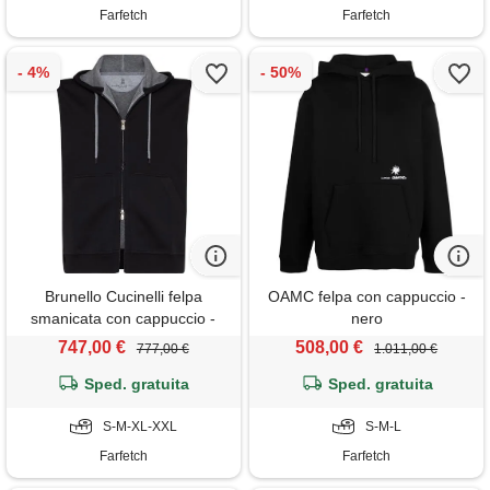
Farfetch
Farfetch
Brunello Cucinelli felpa
OAMC felpa con cappuccio -
smanicata con cappuccio -
nero
nero
747,00 €
508,00 €
777,00 €
1.011,00 €
Sped. gratuita
Sped. gratuita
S-M-XL-XXL
S-M-L
Farfetch
Farfetch