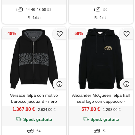
44-46-48-50-52
56
Farfetch
Farfetch
Versace felpa con motivo
Alexander McQueen felpa half
barocco jacquard - nero
seal logo con cappuccio -
nero
1.367,00 €
577,00 €
2.634,00 €
1.298,00 €
Sped. gratuita
Sped. gratuita
54
S-L