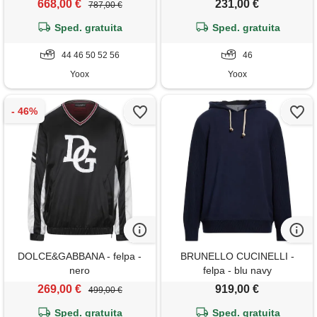
668,00 €
231,00 €
787,00 €
Sped. gratuita
Sped. gratuita
44 46 50 52 56
46
Yoox
Yoox
DOLCE&GABBANA - felpa -
BRUNELLO CUCINELLI -
nero
felpa - blu navy
269,00 €
919,00 €
499,00 €
Sped. gratuita
Sped. gratuita