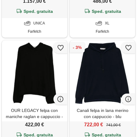
1.157,00 €
486,00 €
Sped. gratuita
Sped. gratuita
UNICA
XL
Farfetch
Farfetch
OUR LEGACY felpa con
Canali felpa in lana merino
maniche raglan e cappuccio -
con cappuccio - blu
nero
422,00 €
722,00 €
741,00 €
Sped. gratuita
Sped. gratuita