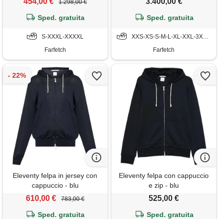
454,00 €
3.400,00 €
1.298,00 €
Sped. gratuita
Sped. gratuita
S-XXXL-XXXXL
XXS-XS-S-M-L-XL-XXL-3XL-4XL
Farfetch
Farfetch
Eleventy felpa in jersey con
Eleventy felpa con cappuccio
cappuccio - blu
e zip - blu
610,00 €
525,00 €
783,00 €
Sped. gratuita
Sped. gratuita