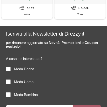
52 56
L S XXL
Yoox
Yoox
Iscriviti alla Newsletter di Drezzy.it
per rimanere aggiornato su
Novità
,
Promozioni
e
Coupon
esclusivi
A cosa sei interessato?
Moda Donna
Moda Uomo
Moda Bambino