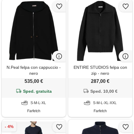
N.Peal felpa con cappuccio -
ENTIRE STUDIOS felpa con
nero
zip - nero
535,00 €
287,00 €
Sped. gratuita
Sped. 10,00 €
S-M-L-XL
S-M-L-XL-XXL
Farfetch
Farfetch