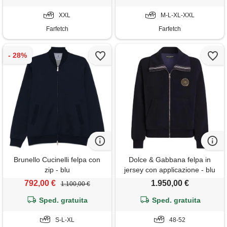
XXL
M-L-XL-XXL
Farfetch
Farfetch
Brunello Cucinelli felpa con
Dolce & Gabbana felpa in
zip - blu
jersey con applicazione - blu
792,00 €
1.950,00 €
1.100,00 €
Sped. gratuita
Sped. gratuita
S-L-XL
48-52