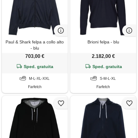
Paul & Shark felpa a collo alto
Brioni felpa - blu
- blu
703,00 €
2.182,00 €
Sped. gratuita
Sped. gratuita
M-L-XL-XXL
S-M-L-XL
Farfetch
Farfetch