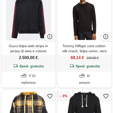
Gucci felpa web stripe in
Tommy Hilfiger core cotton-
jersey di seta e cotone
silk cneck, felpa uomo, nero
(flag black 032), medium
2.500,00 €
68,14 €
109,90 €
Sped. gratuita
Sped. gratuita
IT 52
M
mytheresa
amazon