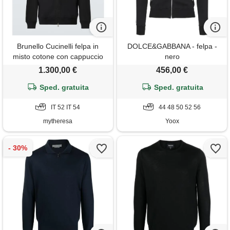
Brunello Cucinelli felpa in
DOLCE&GABBANA - felpa -
misto cotone con cappuccio
nero
1.300,00 €
456,00 €
Sped. gratuita
Sped. gratuita
IT 52 IT 54
44 48 50 52 56
mytheresa
Yoox