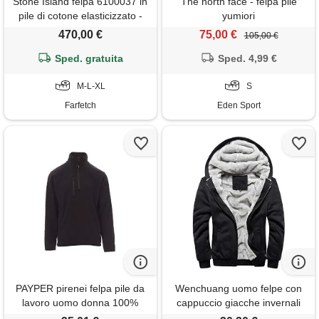
Stone Island felpa 6100037 in
The north face - felpa pile
pile di cotone elasticizzato -
yumiori
grigio
470,00 €
75,00 €
105,00 €
Sped. gratuita
Sped. 4,99 €
M-L-XL
S
Farfetch
Eden Sport
PAYPER pirenei felpa pile da
Wenchuang uomo felpe con
lavoro uomo donna 100%
cappuccio giacche invernali
poliestere mezza chiusura zip
caldo spesso zip cappotto