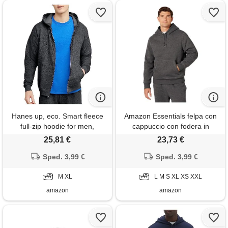
Hanes up, eco. Smart fleece
Amazon Essentials felpa con
full-zip hoodie for men,
cappuccio con fodera in
hooded sweatshirt felpa con
sherpa uomo, carbone
25,81 €
23,73 €
cappuccio, carbone heather,
puntinato, xs
Sped. 3,99 €
m uomo
Sped. 3,99 €
M XL
L M S XL XS XXL
amazon
amazon