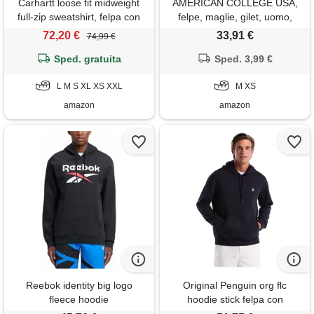
Carhartt loose fit midweight
AMERICAN COLLEGE USA,
full-zip sweatshirt, felpa con
felpe, maglie, gilet, uomo,
cappuccio uomo, grigio
donna, sweat shirt, con
72,20 €
33,91 €
74,99 €
(carbon heather), s
cappuccio, fodera, pile,
Sped. gratuita
termico, abbigliamento,
Sped. 3,99 €
unisex adulto, modello
L M S XL XS XXL
acscw1, nero, m
M XS
amazon
amazon
Reebok identity big logo
Original Penguin org flc
fleece hoodie
hoodie stick felpa con
cappuccio, zaffiro scuro, m