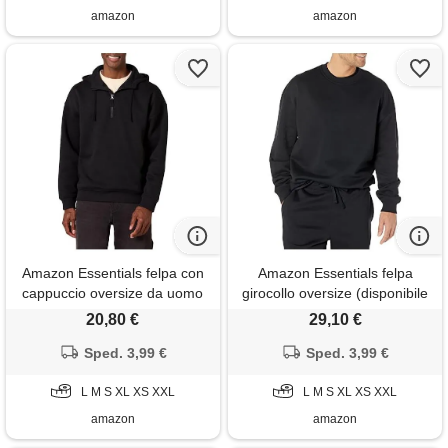
amazon
amazon
Amazon Essentials felpa con
Amazon Essentials felpa
cappuccio oversize da uomo
girocollo oversize (disponibile
con zip a un quarto, nera, m
nelle taglie big & tall) uomo,
20,80 €
29,10 €
nero, xl
Sped. 3,99 €
Sped. 3,99 €
L M S XL XS XXL
L M S XL XS XXL
amazon
amazon