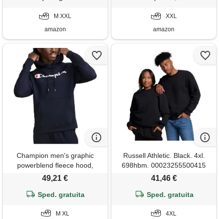
M XXL
XXL
amazon
amazon
Champion men's graphic
Russell Athletic. Black. 4xl.
powerblend fleece hood,
698hbm. 00023255500415
49,21 €
41,46 €
Sped. gratuita
Sped. gratuita
M XL
4XL