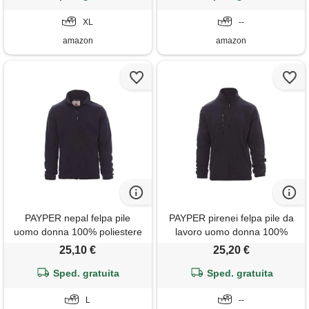
XL
--
amazon
amazon
PAYPER nepal felpa pile
PAYPER pirenei felpa pile da
uomo donna 100% poliestere
lavoro uomo donna 100%
chiusura zip elastici stringi
poliestere mezza chiusura zip
25,10 €
25,20 €
polso tasche laterali blu navy
elastici stringi polso tasca
Sped. gratuita
(l)
frontale blu navy (s)
Sped. gratuita
L
--