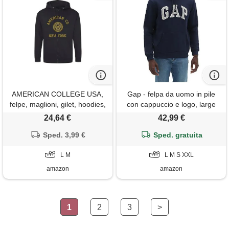
AMERICAN COLLEGE USA,
Gap - felpa da uomo in pile
felpe, maglioni, gilet, hoodies,
con cappuccio e logo, large
uomo, donna, sweat shirt,
24,64 €
42,99 €
pile, termico, con cappuccio,
abbigliamento, unisex,
Sped. 3,99 €
Sped. gratuita
modello acszw4, nero, l
L M
L M S XXL
amazon
amazon
1
2
3
>