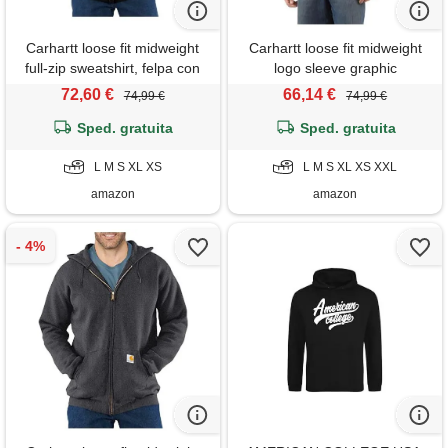
Carhartt loose fit midweight
Carhartt loose fit midweight
full-zip sweatshirt, felpa con
logo sleeve graphic
cappuccio uomo, nero, xl
sweatshirt, felpa con
72,60 €
66,14 €
74,99 €
74,99 €
cappuccio uomo, grigio
Sped. gratuita
(carbon heather), s
Sped. gratuita
L M S XL XS
L M S XL XS XXL
amazon
amazon