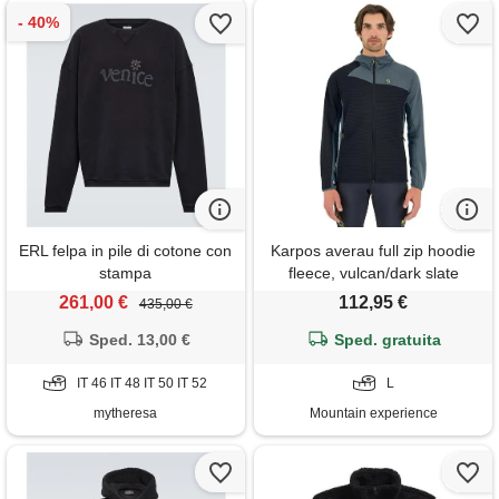
ERL felpa in pile di cotone con
Karpos averau full zip hoodie
stampa
fleece, vulcan/dark slate
261,00 €
112,95 €
435,00 €
Sped. 13,00 €
Sped. gratuita
IT 46 IT 48 IT 50 IT 52
L
mytheresa
Mountain experience