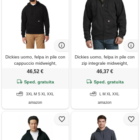
Dickies uomo, felpa in pile con
Dickies uomo, felpa in pile con
cappuccio midweight,
zip integrale midweight,
vestibilità regular, nero, xxl
vestibilità regular, nero, l
46,52 €
46,37 €
Sped. gratuita
Sped. gratuita
3XL M S XL XXL
L M XL XXL
amazon
amazon