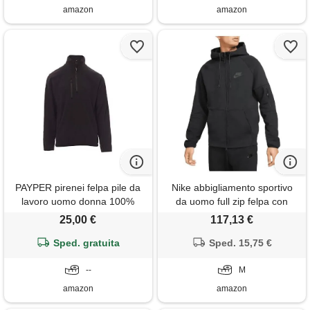
amazon
amazon
PAYPER pirenei felpa pile da
Nike abbigliamento sportivo
lavoro uomo donna 100%
da uomo full zip felpa con
poliestere mezza chiusura zip
cappuccio tech pile cotone
25,00 €
117,13 €
elastici stringi polso tasca
nero zip windrunner flc uomo
frontale nero (xl)
Sped. gratuita
taglia m, nero, m
Sped. 15,75 €
--
M
amazon
amazon