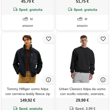
45,70 €
51,75 €
uomo
Sped. gratuita
Sped. gratuita
M
M
amazon
amazon
Tommy Hilfiger uomo felpa
Urban Classics felpa da uomo
con cerniera teddy fleece zip
con scollo rotondo, oversize,
through con colletto alla
taglie s-5xl, nero, xxl
149,92 €
29,99 €
coreana, blu (desert sky), m
Sped. gratuita
Sped. 3,99 €