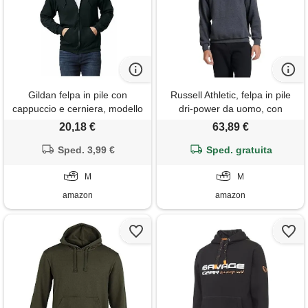
Gildan felpa in pile con
Russell Athletic, felpa in pile
cappuccio e cerniera, modello
dri-power da uomo, con
g18600, felpa con cappuccio
cappuccio, traspirante, in
20,18 €
63,89 €
uomo, nero, m
misto cotone, vestibilità
Sped. 3,99 €
comoda, taglie s-4x, medium
Sped. gratuita
M
M
amazon
amazon