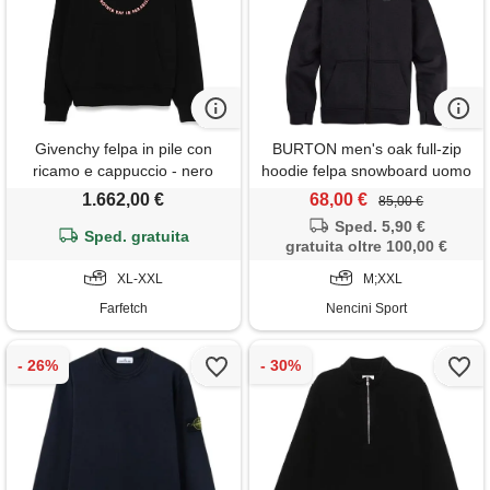
Givenchy felpa in pile con
BURTON men's oak full-zip
ricamo e cappuccio - nero
hoodie felpa snowboard uomo
1.662,00 €
68,00 €
85,00 €
Sped. 5,90 €
Sped. gratuita
gratuita oltre 100,00 €
XL-XXL
M;XXL
Farfetch
Nencini Sport