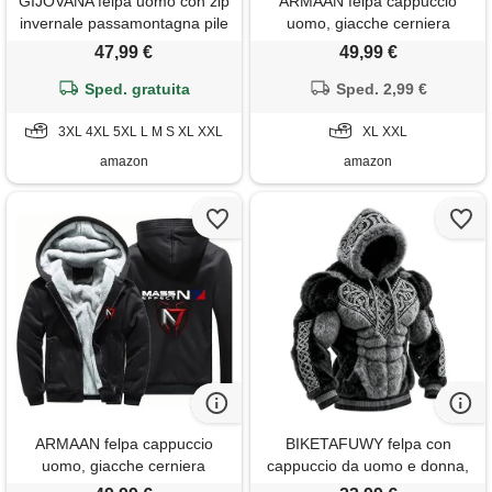
GIJOVANA felpa uomo con zip
ARMAAN felpa cappuccio
invernale passamontagna pile
uomo, giacche cerniera
giacca hip hop
foderate in pile per mass
47,99 €
49,99 €
effect n7, cappotti caldi e
Sped. gratuita
spessi a maniche lunghe
Sped. 2,99 €
cerniera completa, felpa
3XL 4XL 5XL L M S XL XXL
cappuccio autunno-inverno
XL XXL
tasche, color c-x_l
amazon
amazon
ARMAAN felpa cappuccio
BIKETAFUWY felpa con
uomo, giacche cerniera
cappuccio da uomo e donna,
foderate in pile per mass
in flanella, unisex, di grandi