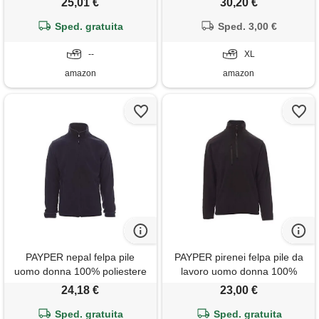
25,01 €
30,20 €
elastici stringi polso tasca
hooded sweatshirt nero xl
frontale nero (l)
Sped. gratuita
Sped. 3,00 €
--
XL
amazon
amazon
PAYPER nepal felpa pile
PAYPER pirenei felpa pile da
uomo donna 100% poliestere
lavoro uomo donna 100%
chiusura zip elastici stringi
poliestere mezza chiusura zip
24,18 €
23,00 €
polso tasche laterali blu navy
elastici stringi polso tasca
Sped. gratuita
(xl)
frontale nero (m)
Sped. gratuita