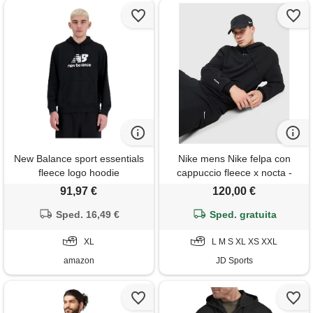
New Balance sport essentials
Nike mens Nike felpa con
fleece logo hoodie
cappuccio fleece x nocta -
nero, nero
91,97 €
120,00 €
Sped. 16,49 €
Sped. gratuita
XL
L M S XL XS XXL
amazon
JD Sports