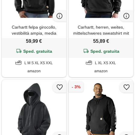
Carhartt felpa girocollo,
Carhartt, herren, weites,
vestibilità ampia, media
mittelschweres sweatshirt mit
pesantezza, uomo, nero, xxl
logo-grafik, schwarz, xs
59,99 €
55,89 €
Sped. gratuita
Sped. gratuita
L M S XL XS XXL
L XL XS XXL
amazon
amazon