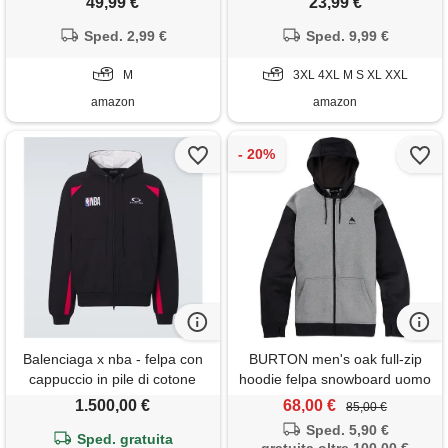
49,99 €
23,99 €
effect n7, cappotti caldi e
dimensioni, motivo vichingo
spessi a maniche lunghe
Sped. 2,99 €
vintage, felpa in pile invernale
Sped. 9,99 €
cerniera completa, felpa
calda, maglioni, gilet e felpe
cappuccio autunno-inverno
M
con tasche e cordino, #01-
3XL 4XL M S XL XXL
tasche, color e-m
grigio, s
amazon
amazon
Balenciaga x nba - felpa con
BURTON men's oak full-zip
cappuccio in pile di cotone
hoodie felpa snowboard uomo
con logo
1.500,00 €
68,00 €
85,00 €
Sped. 5,90 €
Sped. gratuita