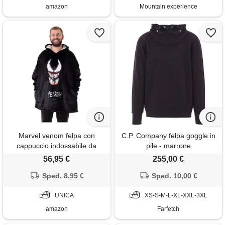
amazon
Mountain experience
Marvel venom felpa con
C.P. Company felpa goggle in
cappuccio indossabile da
pile - marrone
uomo | pullover con
56,95 €
255,00 €
cappuccio in pile per adulti in
nero con personaggio venom
Sped. 8,95 €
Sped. 10,00 €
| abbigliamento da casa
foderato in sherpa con tasche
UNICA
XS-S-M-L-XL-XXL-3XL
amazon
Farfetch