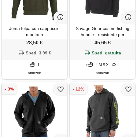
Joma felpa con cappuccio
Savage Gear cosmo fishing
montana
hoodie - resistente per
pescatori, campeggiatori,
28,50 €
45,65 €
escursionisti e cacciatori |
Sped. 3,99 €
felpa per avventure all'aperto
Sped. gratuita
| felpa con cappuccio pesante
L
con pile spazzolato, m
L M S XL XXL
amazon
amazon