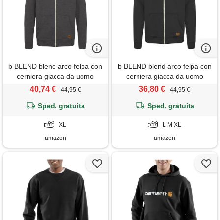
b BLEND blend arco felpa con
b BLEND blend arco felpa con
cerniera giacca da uomo
cerniera giacca da uomo
senza cappuccio con collo
senza cappuccio con collo
40,74 €
36,80 €
44,95 €
44,95 €
alto, taglia: xl, colore: charcoal
alto, taglia: xl, colore: black
Sped. gratuita
(70818)
Sped. gratuita
(70155)
XL
L M XL
amazon
amazon