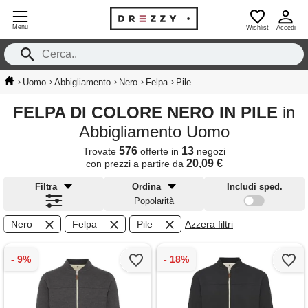
Menu
Wishlist
Accedi
›
›
›
›
›
Uomo
Abbigliamento
Nero
Felpa
Pile
FELPA DI COLORE NERO IN PILE
in
Abbigliamento Uomo
576
13
Trovate
offerte in
negozi
20,09 €
con prezzi a partire da
Filtra
Ordina
Includi sped.
Popolarità
Nero
Felpa
Pile
Azzera filtri