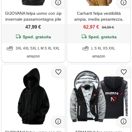
GIJOVANA felpa uomo con zip
Carhartt felpa vestibilità
invernale passamontagna pile
ampia, media pesantezza,
giacca hip hop
uomo, nero, xl
47,99 €
62,97 €
64,99 €
Sped. gratuita
Sped. gratuita
3XL 4XL 5XL L M S XL XXL
L S XL XS XXL
amazon
amazon