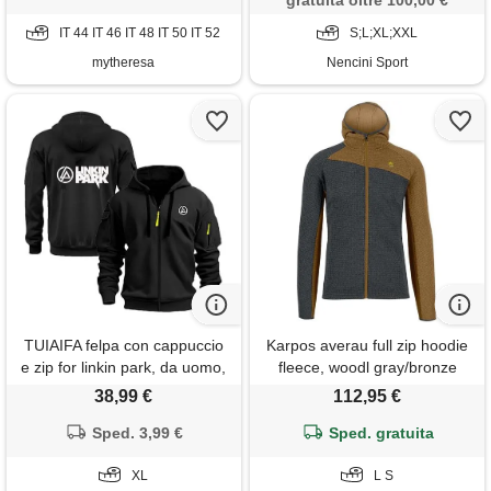
gratuita oltre 100,00 €
IT 44 IT 46 IT 48 IT 50 IT 52
S;L;XL;XXL
mytheresa
Nencini Sport
TUIAIFA felpa con cappuccio
Karpos averau full zip hoodie
e zip for linkin park, da uomo,
fleece, woodl gray/bronze
unisex, for adolescenti,
38,99 €
112,95 €
leggera, a maniche lunghe,
casual, con tasche(g, xl)
Sped. 3,99 €
Sped. gratuita
XL
L S