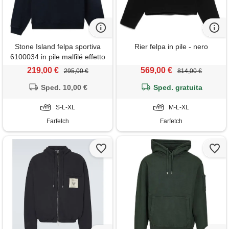
Stone Island felpa sportiva
Rier felpa in pile - nero
6100034 in pile malfilé effetto
vissuto - blu
219,00 €
569,00 €
295,00 €
814,00 €
Sped. 10,00 €
Sped. gratuita
S-L-XL
M-L-XL
Farfetch
Farfetch