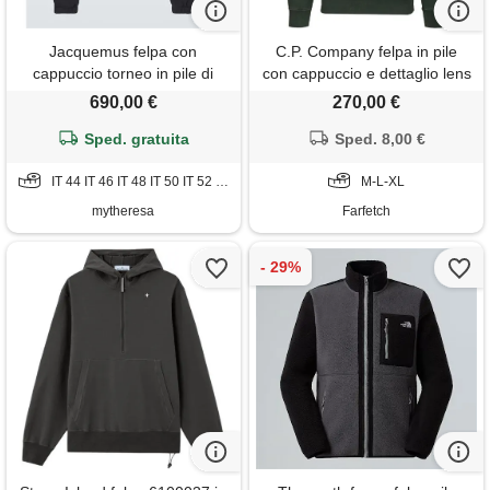
Jacquemus felpa con
C.P. Company felpa in pile
cappuccio torneo in pile di
con cappuccio e dettaglio lens
cotone
- verde
690,00 €
270,00 €
Sped. gratuita
Sped. 8,00 €
IT 44 IT 46 IT 48 IT 50 IT 52 IT 54
M-L-XL
mytheresa
Farfetch