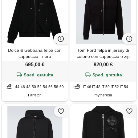
Dolce & Gabbana felpa con
Tom Ford felpa in jersey di
cappuccio - nero
cotone con cappuccio e zip
695,00 €
820,00 €
Sped. gratuita
Sped. gratuita
44-46-48-50-52-54-56-58-60
IT 46 IT 48 IT 50 IT 52 IT 54 IT 56 IT 58
Farfetch
mytheresa