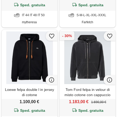
Sped. gratuita
Sped. gratuita
IT 44 IT 48 IT 50
S-M-L-XL-XXL-XXXL
mytheresa
Farfetch
Loewe felpa double l in jersey
Tom Ford felpa in velour di
di cotone
misto cotone con cappuccio
1.100,00 €
1.183,00 €
1.690,00 €
Sped. gratuita
Sped. gratuita