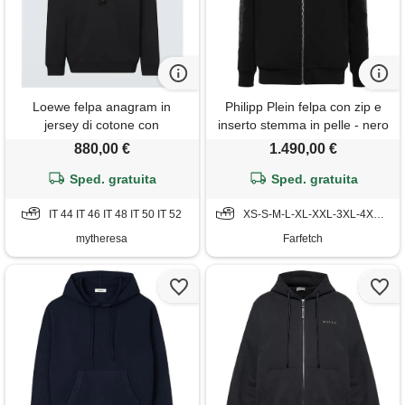
Loewe felpa anagram in
Philipp Plein felpa con zip e
jersey di cotone con
inserto stemma in pelle - nero
cappuccio
880,00 €
1.490,00 €
Sped. gratuita
Sped. gratuita
IT 44 IT 46 IT 48 IT 50 IT 52
XS-S-M-L-XL-XXL-3XL-4XL-5XL
mytheresa
Farfetch