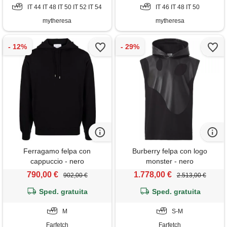
IT 44 IT 48 IT 50 IT 52 IT 54
IT 46 IT 48 IT 50
mytheresa
mytheresa
Ferragamo felpa con
Burberry felpa con logo
cappuccio - nero
monster - nero
790,00 €
1.778,00 €
902,00 €
2.513,00 €
Sped. gratuita
Sped. gratuita
M
S-M
Farfetch
Farfetch