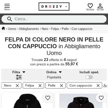
Menu
Wishlist
Accedi
›
›
›
›
›
›
Uomo
Abbigliamento
Nero
Felpa
Pelle
Con cappuccio
FELPA DI COLORE NERO IN PELLE
CON CAPPUCCIO
in Abbigliamento
Uomo
23
4
Trovate
offerte in
negozi
55,97 €
con prezzi a partire da
Filtra
Ordina
Includi sped.
Popolarità
Nero
Felpa
Pelle
Con cappuccio
Azz