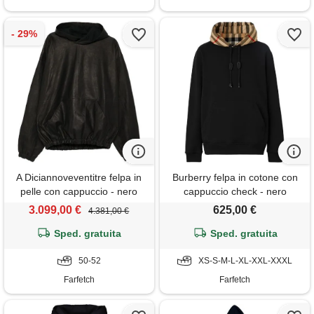
A Diciannoveventitre felpa in
Burberry felpa in cotone con
pelle con cappuccio - nero
cappuccio check - nero
3.099,00 €
625,00 €
4.381,00 €
Sped. gratuita
Sped. gratuita
50-52
XS-S-M-L-XL-XXL-XXXL
Farfetch
Farfetch