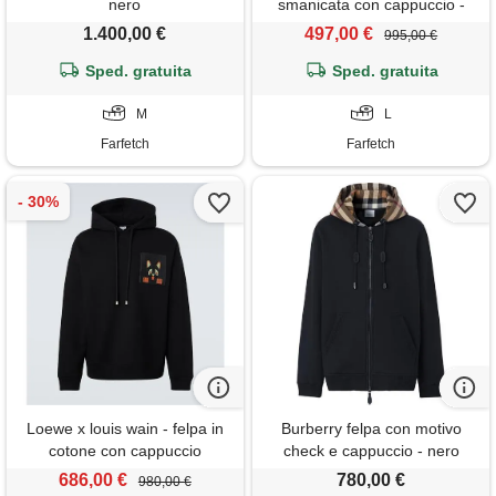
nero
smanicata con cappuccio -
nero
1.400,00 €
497,00 €
995,00 €
Sped. gratuita
Sped. gratuita
M
L
Farfetch
Farfetch
Loewe x louis wain - felpa in
Burberry felpa con motivo
cotone con cappuccio
check e cappuccio - nero
686,00 €
780,00 €
980,00 €