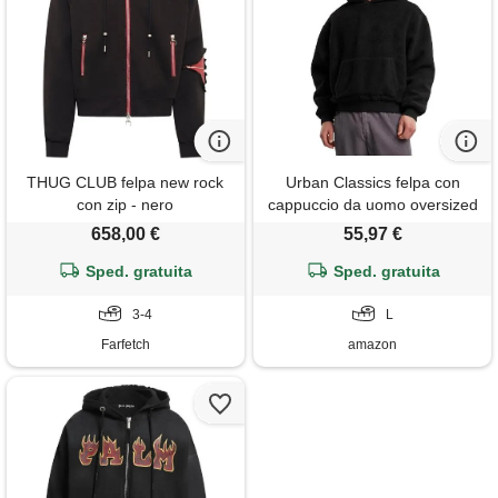
THUG CLUB felpa new rock
Urban Classics felpa con
con zip - nero
cappuccio da uomo oversized
teddy hoody, casual da uomo,
658,00 €
55,97 €
in morbida pelliccia di
Sped. gratuita
orsacchiotto, oversize, nero, l
Sped. gratuita
3-4
L
Farfetch
amazon