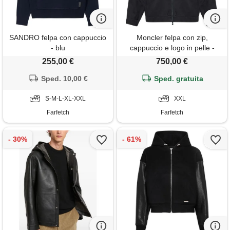
SANDRO felpa con cappuccio
Moncler felpa con zip,
- blu
cappuccio e logo in pelle -
nero
255,00 €
750,00 €
Sped. 10,00 €
Sped. gratuita
S-M-L-XL-XXL
XXL
Farfetch
Farfetch