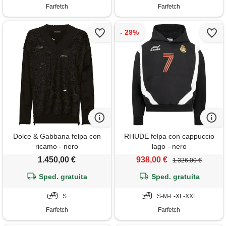
Farfetch
Farfetch
Dolce & Gabbana felpa con
RHUDE felpa con cappuccio
ricamo - nero
lago - nero
1.450,00 €
938,00 €
1.326,00 €
Sped. gratuita
Sped. gratuita
S
S-M-L-XL-XXL
Farfetch
Farfetch