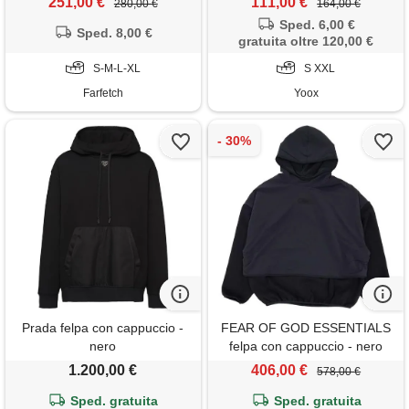
251,00 €
111,00 €
280,00 €
164,00 €
Sped. 6,00 €
Sped. 8,00 €
gratuita oltre 120,00 €
S-M-L-XL
S XXL
Farfetch
Yoox
Prada felpa con cappuccio -
FEAR OF GOD ESSENTIALS
nero
felpa con cappuccio - nero
1.200,00 €
406,00 €
578,00 €
Sped. gratuita
Sped. gratuita