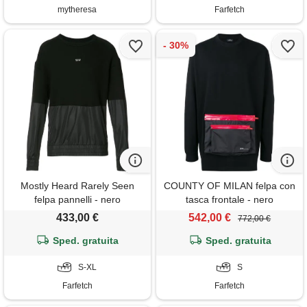
mytheresa
Farfetch
Mostly Heard Rarely Seen
COUNTY OF MILAN felpa con
felpa pannelli - nero
tasca frontale - nero
433,00 €
542,00 €
772,00 €
Sped. gratuita
Sped. gratuita
S-XL
S
Farfetch
Farfetch