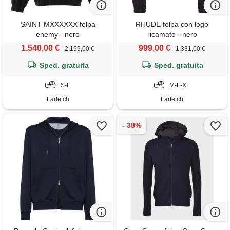
SAINT MXXXXXX felpa
RHUDE felpa con logo
enemy - nero
ricamato - nero
1.540,00 €
999,00 €
2.199,00 €
1.331,00 €
Sped. gratuita
Sped. gratuita
S-L
M-L-XL
Farfetch
Farfetch