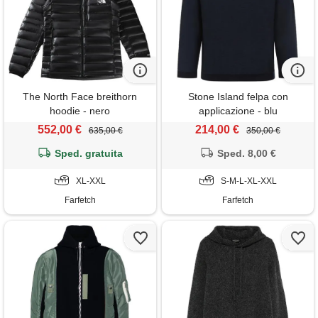
The North Face breithorn
Stone Island felpa con
hoodie - nero
applicazione - blu
552,00 €
214,00 €
635,00 €
350,00 €
Sped. gratuita
Sped. 8,00 €
XL-XXL
S-M-L-XL-XXL
Farfetch
Farfetch