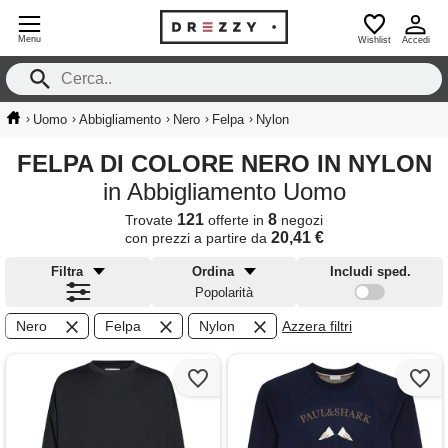
Menu
Wishlist
Accedi
›
›
›
›
›
Uomo
Abbigliamento
Nero
Felpa
Nylon
FELPA DI COLORE NERO IN NYLON
in Abbigliamento Uomo
121
8
Trovate
offerte in
negozi
20,41 €
con prezzi a partire da
Filtra
Ordina
Includi sped.
Popolarità
Nero
Felpa
Nylon
Azzera filtri