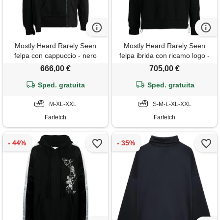
Mostly Heard Rarely Seen
Mostly Heard Rarely Seen
felpa con cappuccio - nero
felpa ibrida con ricamo logo -
nero
666,00 €
705,00 €
Sped. gratuita
Sped. gratuita
M-XL-XXL
S-M-L-XL-XXL
Farfetch
Farfetch