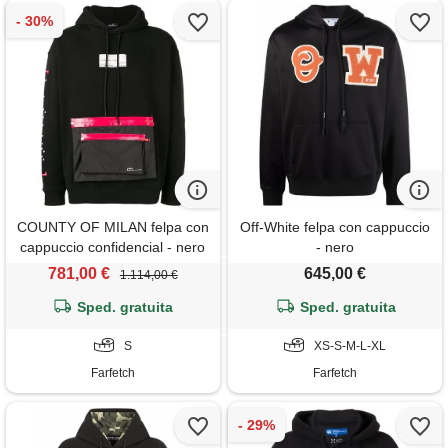
COUNTY OF MILAN felpa con
Off-White felpa con cappuccio
cappuccio confidencial - nero
- nero
781,00 €
645,00 €
1.114,00 €
Sped. gratuita
Sped. gratuita
S
XS-S-M-L-XL
Farfetch
Farfetch