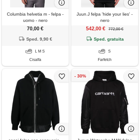
Columbia helvetia m - felpa -
Juun.J felpa 'hide your lies' -
uomo - nero
nero
70,00 €
542,00 €
772,00 €
Sped. 9,90 €
Sped. gratuita
L M S
S
Cisalfa
Farfetch