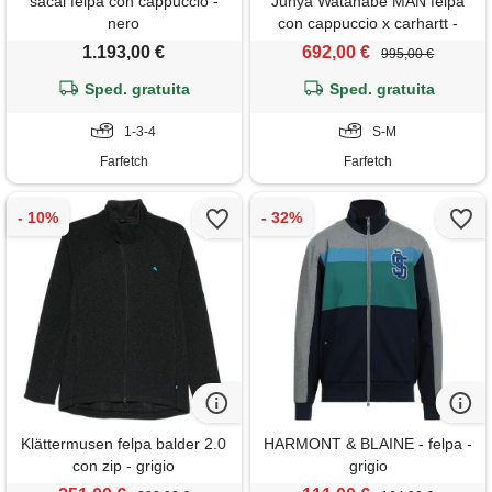
sacai felpa con cappuccio -
Junya Watanabe MAN felpa
nero
con cappuccio x carhartt -
nero
1.193,00 €
692,00 €
995,00 €
Sped. gratuita
Sped. gratuita
1-3-4
S-M
Farfetch
Farfetch
Klättermusen felpa balder 2.0
HARMONT & BLAINE - felpa -
con zip - grigio
grigio