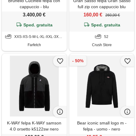
Brunello Cucinelli felpa con
Gran Sasso felpa Gran Sasso
cappuccio - blu
full zip con cappuccio blu
3.400,00 €
160,00 €
260,00 €
Sped. gratuita
Sped. gratuita
XXS-XS-S-M-L-XL-XXL-3XL-4XL
52
Farfetch
Crush Store
K-WAY felpa K-WAY samson
Bear iconic small logo m -
4.0 orsetto k5122sw nero
felpa - uomo - nero