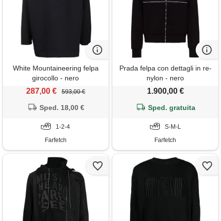
White Mountaineering felpa
Prada felpa con dettagli in re-
girocollo - nero
nylon - nero
287,00 €
1.900,00 €
593,00 €
Sped. 18,00 €
Sped. gratuita
1-2-4
S-M-L
Farfetch
Farfetch