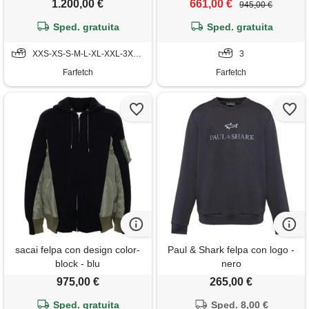
1.200,00 €
661,00 €
945,00 €
Sped. gratuita
Sped. gratuita
XXS-XS-S-M-L-XL-XXL-3XL-4XL
3
Farfetch
Farfetch
sacai felpa con design color-
Paul & Shark felpa con logo -
block - blu
nero
975,00 €
265,00 €
Sped. gratuita
Sped. 8,00 €