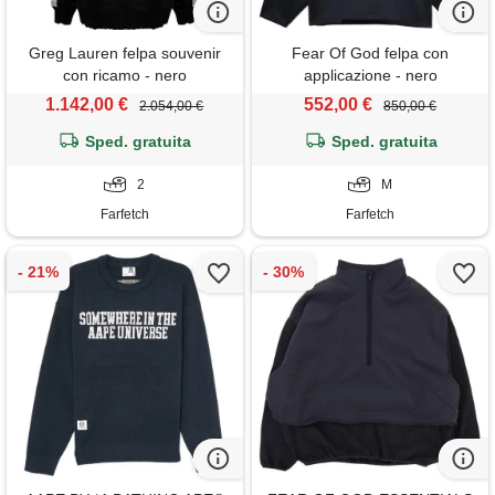
Greg Lauren felpa souvenir
Fear Of God felpa con
con ricamo - nero
applicazione - nero
1.142,00 €
552,00 €
2.054,00 €
850,00 €
Sped. gratuita
Sped. gratuita
2
M
Farfetch
Farfetch