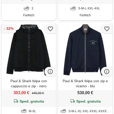
3
S-M-L-XXL-4XL
Farfetch
Farfetch
Paul & Shark felpa con
Paul & Shark felpa con zip e
cappuccio e zip - nero
ricamo - blu
303,00 €
530,00 €
445,00 €
Sped. gratuita
Sped. gratuita
M-XL
S-M-L-XL-XXL-XXXL-XXXXL-5XL