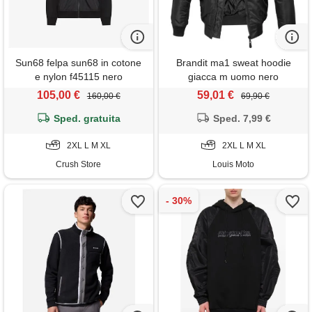
Sun68 felpa sun68 in cotone
Brandit ma1 sweat hoodie
e nylon f45115 nero
giacca m uomo nero
105,00 €
59,01 €
160,00 €
69,90 €
Sped. gratuita
Sped. 7,99 €
2XL L M XL
2XL L M XL
Crush Store
Louis Moto