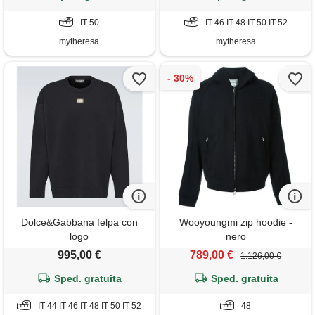
IT 50
IT 46 IT 48 IT 50 IT 52
mytheresa
mytheresa
Dolce&Gabbana felpa con
Wooyoungmi zip hoodie -
logo
nero
995,00 €
789,00 €
1.126,00 €
Sped. gratuita
Sped. gratuita
IT 44 IT 46 IT 48 IT 50 IT 52
48