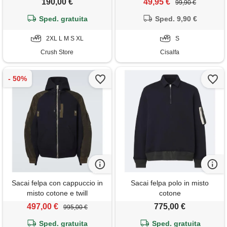
190,00 €
49,95 €
99,90 €
Sped. gratuita
Sped. 9,90 €
2XL L M S XL
S
Crush Store
Cisalfa
Sacai felpa con cappuccio in
Sacai felpa polo in misto
misto cotone e twill
cotone
497,00 €
775,00 €
995,00 €
Sped. gratuita
Sped. gratuita