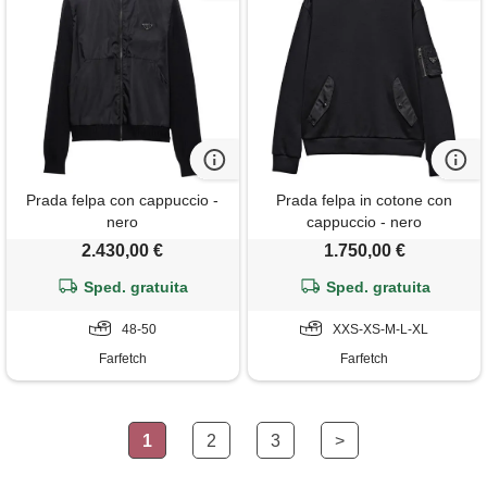
Prada felpa con cappuccio -
Prada felpa in cotone con
nero
cappuccio - nero
2.430,00 €
1.750,00 €
Sped. gratuita
Sped. gratuita
48-50
XXS-XS-M-L-XL
Farfetch
Farfetch
1
2
3
>