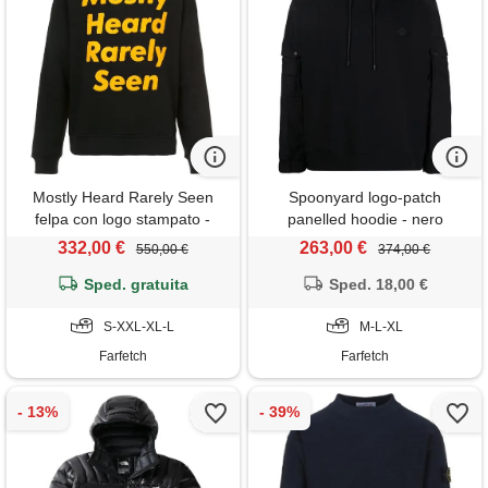
Mostly Heard Rarely Seen
Spoonyard logo-patch
felpa con logo stampato -
panelled hoodie - nero
nero
332,00 €
263,00 €
550,00 €
374,00 €
Sped. gratuita
Sped. 18,00 €
S-XXL-XL-L
M-L-XL
Farfetch
Farfetch