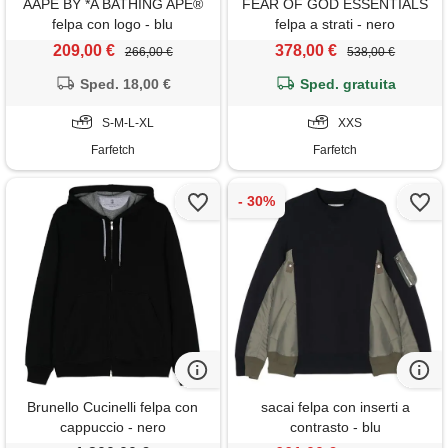
AAPE BY *A BATHING APE®
FEAR OF GOD ESSENTIALS
felpa con logo - blu
felpa a strati - nero
209,00 €
378,00 €
266,00 €
538,00 €
Sped. 18,00 €
Sped. gratuita
S-M-L-XL
XXS
Farfetch
Farfetch
Brunello Cucinelli felpa con
sacai felpa con inserti a
cappuccio - nero
contrasto - blu