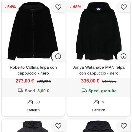
Roberto Collina felpa con
Junya Watanabe MAN felpa
cappuccio - nero
con cappuccio - nero
273,00 €
336,00 €
600,00 €
647,00 €
Sped. 8,00 €
Sped. gratuita
50
M
Farfetch
Farfetch