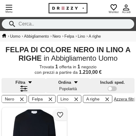
Menu
Wishlist
Accedi
›
›
›
›
›
›
Uomo
Abbigliamento
Nero
Felpa
Lino
A righe
FELPA DI COLORE NERO IN LINO A
RIGHE
in Abbigliamento Uomo
1
1
Trovata
offerta in
negozio
1.210,00 €
con prezzi a partire da
Filtra
Ordina
Includi sped.
Popolarità
Nero
Felpa
Lino
A righe
Azzera filtri