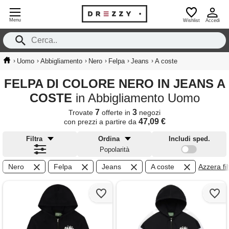
Menu
Wishlist
Accedi
›
›
›
›
›
›
Uomo
Abbigliamento
Nero
Felpa
Jeans
A coste
FELPA DI COLORE NERO IN JEANS A
COSTE
in Abbigliamento Uomo
7
3
Trovate
offerte in
negozi
47,09 €
con prezzi a partire da
Filtra
Ordina
Includi sped.
Popolarità
Nero
Felpa
Jeans
A coste
Azzera filt