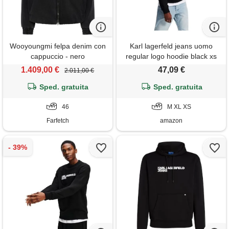
Wooyoungmi felpa denim con
Karl lagerfeld jeans uomo
cappuccio - nero
regular logo hoodie black xs
1.409,00 €
47,09 €
2.011,00 €
Sped. gratuita
Sped. gratuita
46
M XL XS
Farfetch
amazon