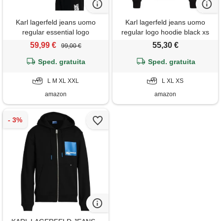
Karl lagerfeld jeans uomo
Karl lagerfeld jeans uomo
regular essential logo
regular logo hoodie black xs
sweatshirt black xl
59,99 €
55,30 €
99,00 €
Sped. gratuita
Sped. gratuita
L M XL XXL
L XL XS
amazon
amazon