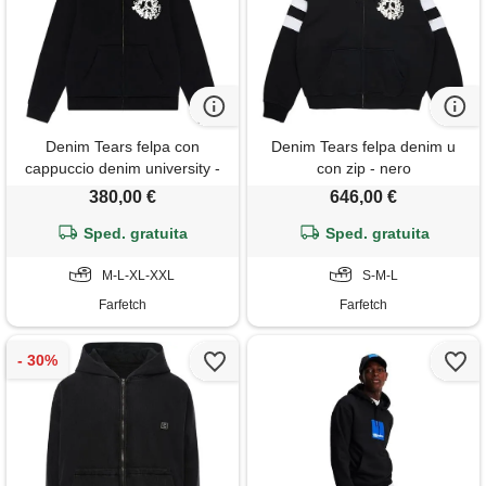
Denim Tears felpa con
Denim Tears felpa denim u
cappuccio denim university -
con zip - nero
nero
380,00 €
646,00 €
Sped. gratuita
Sped. gratuita
M-L-XL-XXL
S-M-L
Farfetch
Farfetch