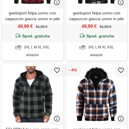
geeksport felpa uomo con
geeksport felpa uomo con
cappuccio giacca uomo in pile
cappuccio giacca uomo in pile
felpa flanella a quadri caldo
felpa flanella a quadri caldo
49,99 €
49,99 €
51,99 €
51,99 €
giacca invernale camicia
giacca invernale camicia
boscaiolo con zip 0569 rosso
Sped. gratuita
boscaiolo con zip 0569 nero
Sped. gratuita
xxl
3xl
3XL L M XL XXL
3XL L M XL XXL
amazon
amazon