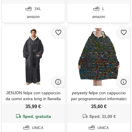
grigio, xxx-large
morbida, con bottoni,
3XL
cappotto con cappuccio,
L
grigio rosso
amazon
amazon
JENJON felpa con cappuccio
peiyeety felpe con cappuccio
da uomo extra long in flanella
per programmatori informatici
oversize hoodie super morbid
per donne e uomini, coperte
35,99 €
35,60 €
spesso taglia unica autunno e
con cappuccio oversize
Sped. gratuita
inverno
indossabili per adulti, morbide
Sped. 11,00 €
e calde
UNICA
UNICA