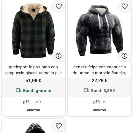
geeksport felpa uomo con
generic felpa con cappuccio
cappuccio giacca uomo in pile
da uomo in morbida flanella,
felpa flanella a quadri caldo
vestibilità rilassata con
51,99 €
22,29 €
giacca invernale camicia
muscolo 3d, felpa con
boscaiolo con zip verde bosco
Sped. gratuita
cappuccio, comodo
Sped. 6,99 €
m
abbigliamento da casa e
L M XL
indumenti da notte, grigio, m
M
amazon
amazon