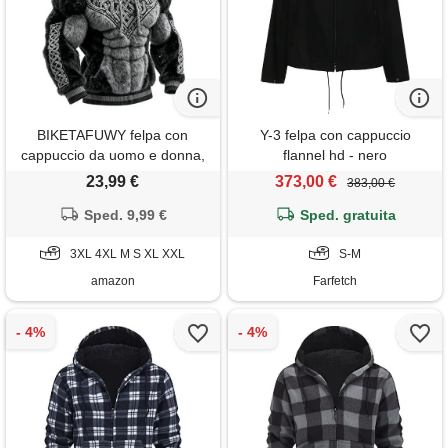
BIKETAFUWY felpa con
Y-3 felpa con cappuccio
cappuccio da uomo e donna,
flannel hd - nero
in flanella, unisex, di grandi
23,99 €
373,00 €
383,00 €
dimensioni, motivo vichingo
vintage, felpa in pile invernale
Sped. 9,99 €
Sped. gratuita
calda, maglioni, gilet e felpe
con tasche e cordino, #01-
3XL 4XL M S XL XXL
S-M
grigio, s
amazon
Farfetch