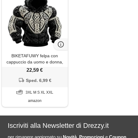
BIKETAFUWY felpa con
cappuccio da uomo e donna,
in flanella, unisex, di grandi
22,59 €
dimensioni, motivo vichingo
vintage, felpa in pile invernale
Sped. 6,99 €
calda, maglioni, gilet e felpe
con tasche e cordino, #02-
3XL M S XL XXL
beige, s
amazon
Iscriviti alla Newsletter di Drezzy.it
per rimanere aggiornato su
Novità
,
Promozioni
e
Coupon