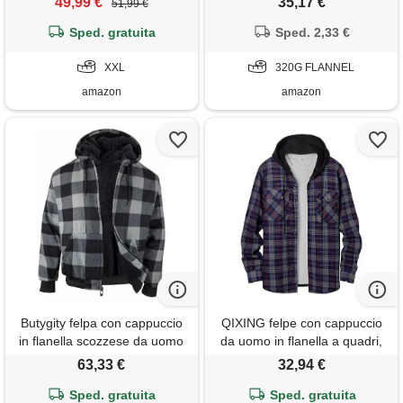
49,99 €
35,17 €
51,99 €
giacca invernale camicia
bianco e nero, coperta
boscaiolo con zip viola xxl
Sped. gratuita
indossabile per adulti, per
Sped. 2,33 €
donne, uomini e adolescenti,
XXL
super morbida e calda, in
320G FLANNEL
flanella con cappuccio, con
amazon
amazon
grande
Butygity felpa con cappuccio
QIXING felpe con cappuccio
in flanella scozzese da uomo
da uomo in flanella a quadri,
foderata in pile sherpa con zip
giacca camicia con cappuccio,
63,33 €
32,94 €
intera invernale calda felpe
invernale, foderata in pile,
termiche a maniche lunghe,
Sped. gratuita
calda, a maniche lunghe,
Sped. gratuita