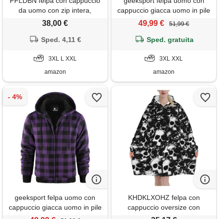
FFLDBN felpa con cappuccio
geeksport felpa uomo con
da uomo con zip intera,
cappuccio giacca uomo in pile
pesante, foderata in pile
felpa flanella a quadri caldo
38,00 €
49,99 €
51,99 €
sherpa, con cappuccio, in
giacca invernale camicia
flanella, calda, invernale, a
Sped. 4,11 €
boscaiolo con zip caffè 3xl
Sped. gratuita
quadri, cappotto spesso con
tasche, verde, large
3XL L XXL
3XL XXL
amazon
amazon
geeksport felpa uomo con
KHDKLXOHZ felpa con
cappuccio giacca uomo in pile
cappuccio oversize con
felpa flanella a quadri caldo
stampa di teschio umano