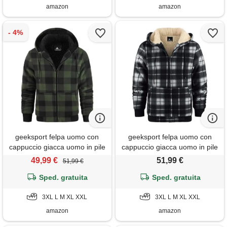
amazon
amazon
geeksport felpa uomo con
geeksport felpa uomo con
cappuccio giacca uomo in pile
cappuccio giacca uomo in pile
felpa flanella a quadri caldo
felpa flanella a quadri caldo
49,99 €
51,99 €
51,99 €
giacca invernale camicia
giacca invernale camicia
boscaiolo con zip verde scuro
Sped. gratuita
boscaiolo con zip nero chiaro‌
Sped. gratuita
xxl
xxl
3XL L M XL XXL
3XL L M XL XXL
amazon
amazon