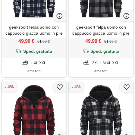
geeksport felpa uomo con
geeksport felpa uomo con
cappuccio giacca uomo in pile
cappuccio giacca uomo in pile
felpa flanella a quadri caldo
felpa flanella a quadri caldo
49,99 €
49,99 €
51,99 €
51,99 €
giacca invernale camicia
giacca invernale camicia
boscaiolo con zip 0569 blu
Sped. gratuita
boscaiolo con zip 0569 grigio
Sped. gratuita
tibetano xl
xxl
L XL XXL
3XL L M XL XXL
amazon
amazon