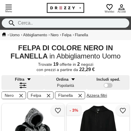
Menu
Wishlist
Accedi
›
›
›
›
›
Uomo
Abbigliamento
Nero
Felpa
Flanella
FELPA DI COLORE NERO IN
FLANELLA
in Abbigliamento Uomo
19
2
Trovate
offerte in
negozi
22,29 €
con prezzi a partire da
Filtra
Ordina
Includi sped.
Popolarità
Nero
Felpa
Flanella
Azzera filtri