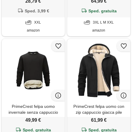
28,79 €
64,99 €
cappuccio t-shirt estate
Sped. 3,99 €
sportiva
Sped. gratuita
XXL
3XL L M XXL
amazon
amazon
PrimeCrest felpa uomo
PrimeCrest felpa uomo con
invernale senza cappuccio
zip cappuccio giacca pile
pile maglione termica pullover
invernale termica softshell
49,99 €
61,99 €
lavoro girocollo calda felpe
sherpa calda imbottita felpe
sportiva felpata imbottita
Sped. gratuita
sportiva cotone lavoro felpata
Sped. gratuita