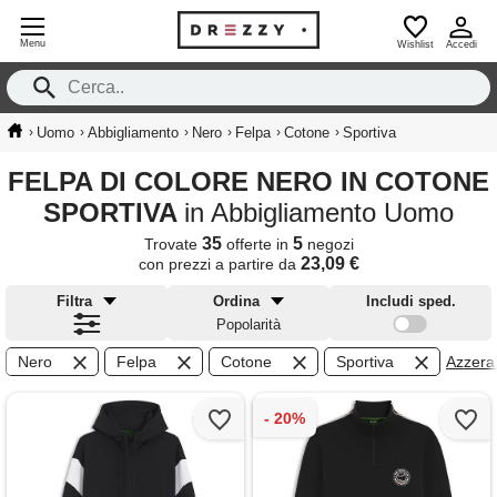
Menu
Wishlist
Accedi
›
›
›
›
›
›
Uomo
Abbigliamento
Nero
Felpa
Cotone
Sportiva
FELPA DI COLORE NERO IN COTONE
SPORTIVA
in Abbigliamento Uomo
35
5
Trovate
offerte in
negozi
23,09 €
con prezzi a partire da
Filtra
Ordina
Includi sped.
Popolarità
Nero
Felpa
Cotone
Sportiva
Azzera f