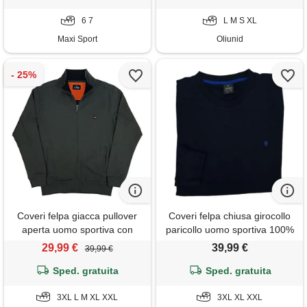
6 7
L M S XL
Maxi Sport
Oliunid
Coveri felpa giacca pullover
Coveri felpa chiusa girocollo
aperta uomo sportiva con
paricollo uomo sportiva 100%
cerniera zip intera cotone (xxl
cotone garzato m l xl (xl - blu)
29,99 €
39,99 €
39,99 €
- grigio)
Sped. gratuita
Sped. gratuita
3XL L M XL XXL
3XL XL XXL