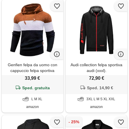
Genfien felpa da uomo con
Audi collection felpa sportiva
cappuccio felpa sportiva
audi (xxxl).
casuale manica lunga con
33,99 €
72,90 €
cappuccio maglia spessa
felpa con cappuccio
Sped. gratuita
Sped. 14,90 €
sweatshirts collo a imbuto
L M XL
3XL L M S XL XXL
amazon
amazon