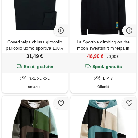
Coveri felpa chiusa girocollo
La Sportiva climbing on the
paricollo uomo sportiva 100%
moon sweatshirt m felpa in
cotone garzato m l xl (xl -
pile da uomo
31,49 €
48,90 €
70,00 €
nero)
Sped. gratuita
Sped. gratuita
3XL XL XXL
L M S
amazon
Oliunid