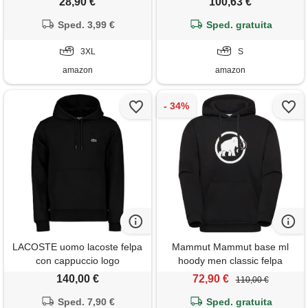
28,90 €
100,63 €
Sped. 3,99 €
Sped. gratuita
3XL
S
amazon
amazon
LACOSTE uomo lacoste felpa
Mammut Mammut base ml
con cappuccio logo
hoody men classic felpa
casual uomo
140,00 €
72,90 €
110,00 €
Sped. 7,90 €
Sped. gratuita