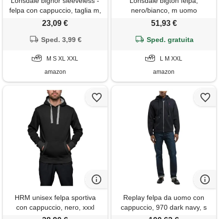
Lonsdale bignor sleeveless -
Lonsdale bigton felpa,
felpa con cappuccio, taglia m,
nero/bianco, m uomo
nero , m
23,09 €
51,93 €
Sped. 3,99 €
Sped. gratuita
M S XL XXL
L M XXL
amazon
amazon
HRM unisex felpa sportiva
Replay felpa da uomo con
con cappuccio, nero, xxxl
cappuccio, 970 dark navy, s
uomo