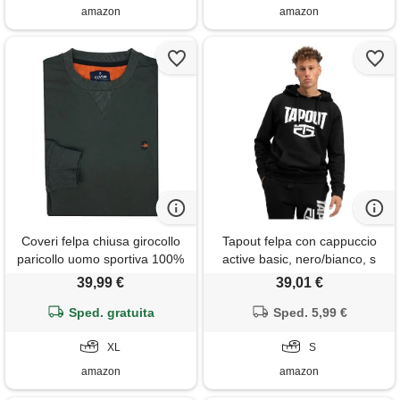
amazon
amazon
Coveri felpa chiusa girocollo
Tapout felpa con cappuccio
paricollo uomo sportiva 100%
active basic, nero/bianco, s
cotone garzato m l xl (xl -
uomo, 940002
39,99 €
39,01 €
grigio)
Sped. gratuita
Sped. 5,99 €
XL
S
amazon
amazon