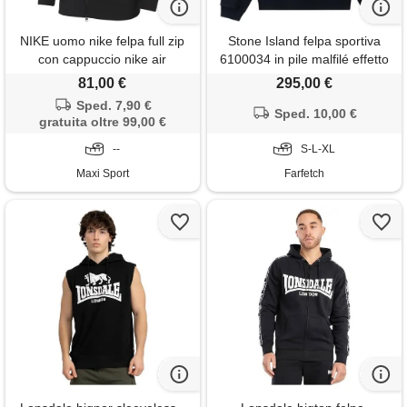
NIKE uomo nike felpa full zip
Stone Island felpa sportiva
con cappuccio nike air
6100034 in pile malfilé effetto
vissuto - blu
81,00 €
295,00 €
Sped. 7,90 €
Sped. 10,00 €
gratuita oltre 99,00 €
--
S-L-XL
Maxi Sport
Farfetch