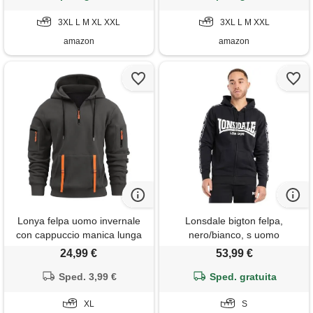
cotone casual sherpa tecnica
pullover hoodie casual
manica lunga nero 3xl
3XL L M XL XXL
sweatshirt con tasche nero 2xl
3XL L M XXL
amazon
amazon
Lonya felpa uomo invernale
Lonsdale bigton felpa,
con cappuccio manica lunga
nero/bianco, s uomo
1/4 zip hoodie tasca
24,99 €
53,99 €
multifunzionale sportiva
jogging lavoro pullover grigio
Sped. 3,99 €
Sped. gratuita
scuro, xl
XL
S