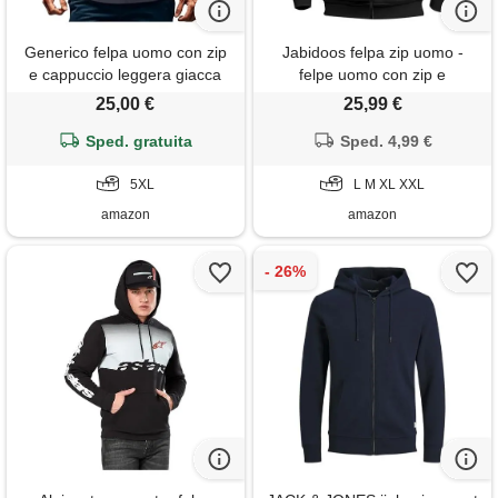
Generico felpa uomo con zip
Jabidoos felpa zip uomo -
e cappuccio leggera giacca
felpe uomo con zip e
sportiva felpe uomo invernali
cappuccio hoodie leggera con
25,00 €
25,99 €
cotone maglione sport hoodie
tasche felpa sportiva cotone
sweatshirt jogging pullover
Sped. gratuita
felpe lavoro pullover tinta
Sped. 4,99 €
giacche a vento felpa uomo
unita casual maglione
leggera con zip
5XL
autunno inverno
L M XL XXL
amazon
amazon