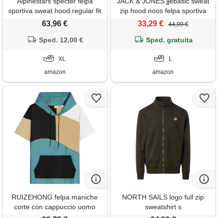
Alpinestars specter felpa
JACK & JONES jjebasic sweat
sportiva sweat hood regular fit
zip hood noos felpa sportiva
cappuccio, nero, xl uomo
con cappuccio, blu (navy
63,96 €
33,29 €
44,99 €
blazer), l uomo
Sped. 12,00 €
Sped. gratuita
XL
L
amazon
amazon
RUIZEHONG felpa maniche
NORTH SAILS logo full zip
corte con cappuccio uomo
sweatshirt s
cotone maglietta con