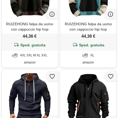
RUIZEHONG felpa da uomo
RUIZEHONG felpa da uomo
con cappuccio hip hop
con cappuccio hip hop
techwear streetwear
techwear streetwear
44,36 €
44,36 €
patchwork unisex sportiva
patchwork unisex sportiva
Sped. gratuita
maglia
Sped. gratuita
maglia
4XL 5XL M XL XXL
XL
amazon
amazon