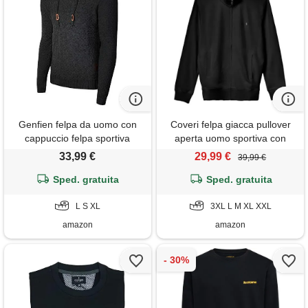
Genfien felpa da uomo con
Coveri felpa giacca pullover
cappuccio felpa sportiva
aperta uomo sportiva con
casuale manica lunga con
cerniera zip intera cotone (xxl
33,99 €
29,99 €
39,99 €
cappuccio maglia spessa
- nero)
felpa con cappuccio
Sped. gratuita
Sped. gratuita
sweatshirts collo a imbuto
L S XL
3XL L M XL XXL
amazon
amazon