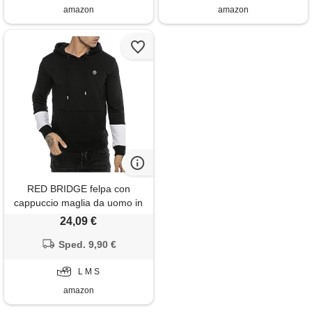
amazon
amazon
RED BRIDGE felpa con
cappuccio maglia da uomo in
cotone zipped hooded nero m
24,09 €
Sped. 9,90 €
L M S
amazon