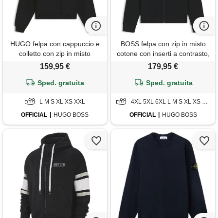
HUGO felpa con cappuccio e
BOSS felpa con zip in misto
colletto con zip in misto
cotone con inserti a contrasto,
cotone lavorato, nero
nero
159,95 €
179,95 €
Sped. gratuita
Sped. gratuita
L M S XL XS XXL
4XL 5XL 6XL L M S XL XS XXL XXXL
OFFICIAL
HUGO BOSS
OFFICIAL
HUGO BOSS