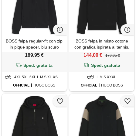
BOSS felpa regular-fit con zip
BOSS felpa in misto cotone
in piqué spacer, blu scuro
con grafica ispirata al tennis,
nero
189,95 €
144,00 €
179,95 €
Sped. gratuita
Sped. gratuita
4XL 5XL 6XL L M S XL XS XXL XXXL
L M S XXXL
OFFICIAL
HUGO BOSS
OFFICIAL
HUGO BOSS