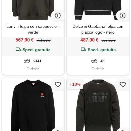
Lanvin felpa con cappuccio -
Dolce & Gabbana felpa con
verde
placca logo - nero
567,00 €
487,00 €
771,00 €
525,00 €
Sped. gratuita
Sped. gratuita
S-M-L
46
Farfetch
Farfetch