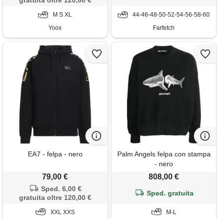
gratuita oltre 120,00 €
M S XL
44-46-48-50-52-54-56-58-60
Yoox
Farfetch
EA7 - felpa - nero
Palm Angels felpa con stampa
- nero
79,00 €
808,00 €
Sped. 6,00 €
Sped. gratuita
gratuita oltre 120,00 €
XXL XXS
M-L