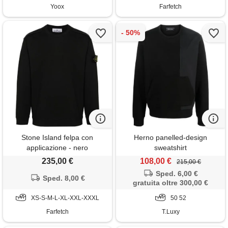
Yoox
Farfetch
Stone Island felpa con
Herno panelled-design
applicazione - nero
sweatshirt
235,00 €
108,00 €
215,00 €
Sped. 6,00 €
Sped. 8,00 €
gratuita oltre 300,00 €
XS-S-M-L-XL-XXL-XXXL
50 52
Farfetch
T.Luxy