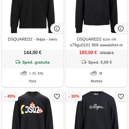
DSQUARED2 - felpa - nero
DSQUARED2 icon r/n
s79gu0101 968 sweatshirt-m
144,00 €
185,00 €
370,00 €
Sped. gratuita
Sped. 5,00 €
L XL XXL
M
Yoox
Murbes