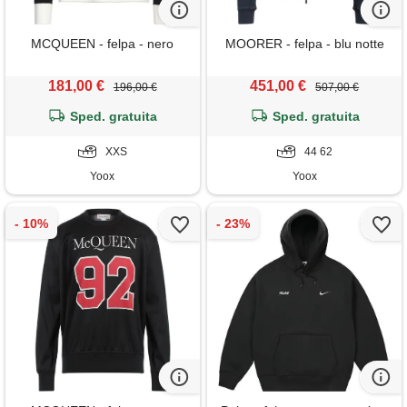
MCQUEEN - felpa - nero
MOORER - felpa - blu notte
181,00 €
451,00 €
196,00 €
507,00 €
Sped. gratuita
Sped. gratuita
XXS
44 62
Yoox
Yoox