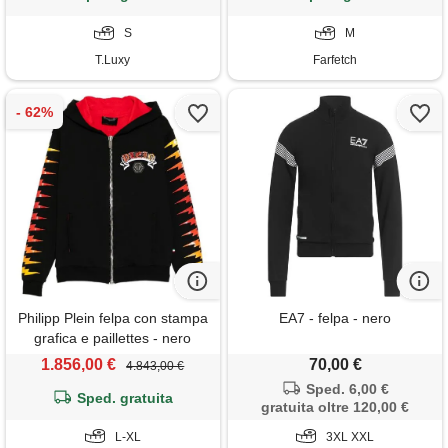
S
M
T.Luxy
Farfetch
Philipp Plein felpa con stampa
EA7 - felpa - nero
grafica e paillettes - nero
1.856,00 €
70,00 €
4.843,00 €
Sped. 6,00 €
Sped. gratuita
gratuita oltre 120,00 €
L-XL
3XL XXL