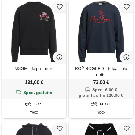
MSGM - felpa - nero
ROŸ ROGER'S - felpa - blu
notte
131,00 €
73,00 €
Sped. 6,00 €
Sped. gratuita
gratuita oltre 120,00 €
S XS
M XXL
Yoox
Yoox