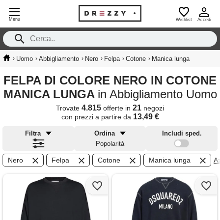
Menu
Wishlist
Accedi
›
›
›
›
›
›
Uomo
Abbigliamento
Nero
Felpa
Cotone
Manica lunga
FELPA DI COLORE NERO IN COTONE
MANICA LUNGA
in Abbigliamento Uomo
4.815
21
Trovate
offerte in
negozi
13,49 €
con prezzi a partire da
Filtra
Ordina
Includi sped.
Popolarità
Nero
Felpa
Cotone
Manica lunga
Az