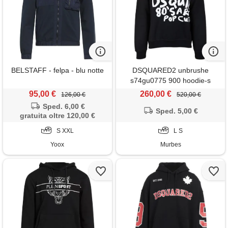
BELSTAFF - felpa - blu notte
DSQUARED2 unbrushe
s74gu0775 900 hoodie-s
95,00 €
260,00 €
126,00 €
520,00 €
Sped. 6,00 €
Sped. 5,00 €
gratuita oltre 120,00 €
S XXL
L S
Yoox
Murbes