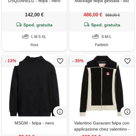
DSQUARED2 - felpa - nero
Mackage felpa gessata - blu
142,00 €
486,00 €
558,00 €
Sped. gratuita
Sped. gratuita
L M S XL
S-M-L
Yoox
Farfetch
MSGM - felpa - nero
Valentino Garavani felpa con
applicazione chez valentino -
nero