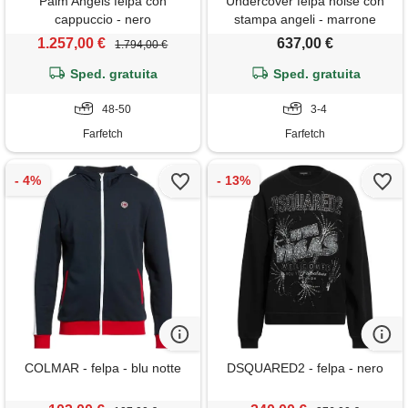
Palm Angels felpa con
Undercover felpa noise con
cappuccio - nero
stampa angeli - marrone
1.257,00 €
637,00 €
1.794,00 €
Sped. gratuita
Sped. gratuita
48-50
3-4
Farfetch
Farfetch
COLMAR - felpa - blu notte
DSQUARED2 - felpa - nero