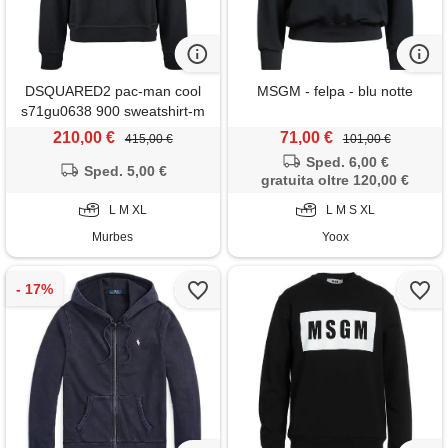
DSQUARED2 pac-man cool
MSGM - felpa - blu notte
s71gu0638 900 sweatshirt-m
210,00 €
71,00 €
415,00 €
101,00 €
Sped. 6,00 €
Sped. 5,00 €
gratuita oltre 120,00 €
L M XL
L M S XL
Murbes
Yoox