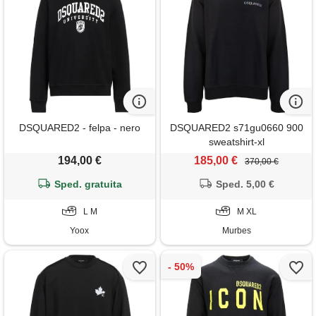
DSQUARED2 - felpa - nero
DSQUARED2 s71gu0660 900
sweatshirt-xl
194,00 €
185,00 €
370,00 €
Sped. gratuita
Sped. 5,00 €
L M
M XL
Yoox
Murbes