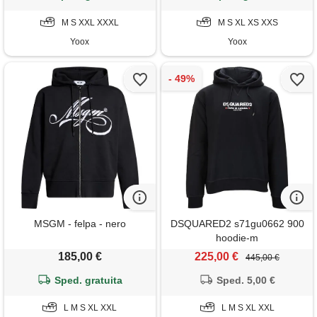
M S XXL XXXL
M S XL XS XXS
Yoox
Yoox
MSGM - felpa - nero
DSQUARED2 s71gu0662 900
hoodie-m
185,00 €
225,00 €
445,00 €
Sped. gratuita
Sped. 5,00 €
L M S XL XXL
L M S XL XXL