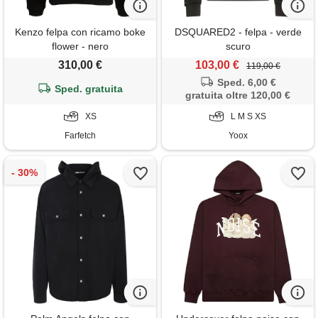
Kenzo felpa con ricamo boke
DSQUARED2 - felpa - verde
flower - nero
scuro
310,00 €
103,00 €
119,00 €
Sped. 6,00 €
Sped. gratuita
gratuita oltre 120,00 €
XS
L M S XS
Farfetch
Yoox