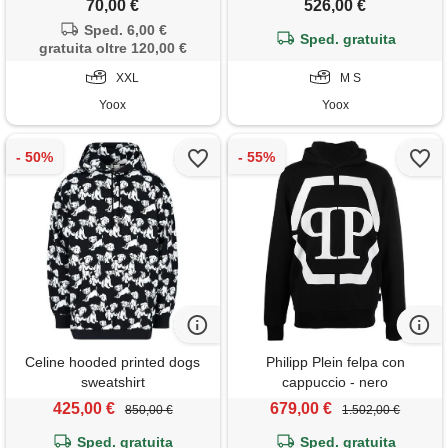
70,00 €
526,00 €
Sped. 6,00 €
Sped. gratuita
gratuita oltre 120,00 €
XXL
M S
Yoox
Yoox
Celine hooded printed dogs
Philipp Plein felpa con
sweatshirt
cappuccio - nero
425,00 €
679,00 €
850,00 €
1.502,00 €
Sped. gratuita
Sped. gratuita