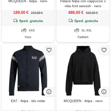
MCQUEEN - felpa - nero
Palace felpa con cappuccio x
nike font swoosh - nero
189,00 €
486,00 €
210,00 €
632,00 €
Sped. gratuita
Sped. gratuita
XXS
XL-XXL
Yoox
Farfetch
EA7 - felpa - blu notte
MCQUEEN - felpa - nero