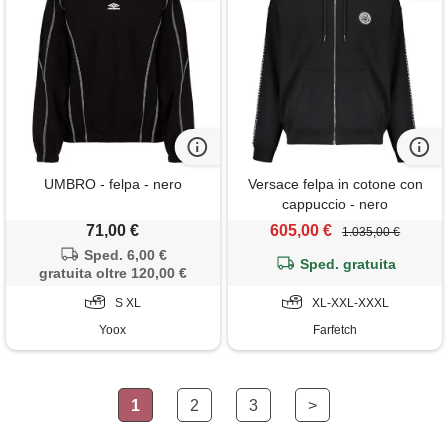
UMBRO - felpa - nero
Versace felpa in cotone con
cappuccio - nero
71,00 €
605,00 €
1.035,00 €
Sped. 6,00 €
Sped. gratuita
gratuita oltre 120,00 €
S XL
XL-XXL-XXXL
Yoox
Farfetch
1
2
3
>