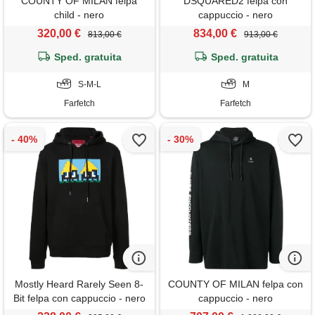
COUNTY OF MILAN felpa
DSQUARED2 felpa con
child - nero
cappuccio - nero
320,00 €
834,00 €
813,00 €
913,00 €
Sped. gratuita
Sped. gratuita
S-M-L
M
Farfetch
Farfetch
Mostly Heard Rarely Seen 8-
COUNTY OF MILAN felpa con
Bit felpa con cappuccio - nero
cappuccio - nero