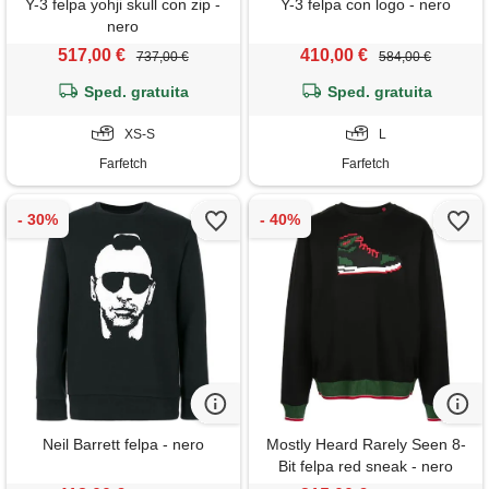
Y-3 felpa yohji skull con zip -
Y-3 felpa con logo - nero
nero
517,00 €
410,00 €
737,00 €
584,00 €
Sped. gratuita
Sped. gratuita
XS-S
L
Farfetch
Farfetch
Neil Barrett felpa - nero
Mostly Heard Rarely Seen 8-
Bit felpa red sneak - nero