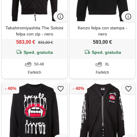
Takahiromiyashita The Soloist
Kenzo felpa con stampa -
felpa con zip - nero
nero
583,00 €
593,00 €
831,00 €
Sped. gratuita
Sped. gratuita
50-48
XL
Farfetch
Farfetch