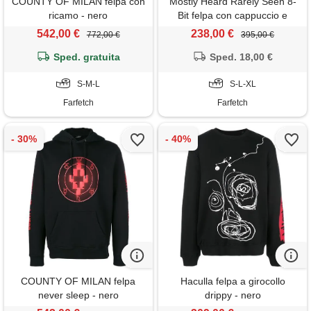
COUNTY OF MILAN felpa con
Mostly Heard Rarely Seen 8-
ricamo - nero
Bit felpa con cappuccio e
stampa - nero
542,00 €
238,00 €
772,00 €
395,00 €
Sped. gratuita
Sped. 18,00 €
S-M-L
S-L-XL
Farfetch
Farfetch
COUNTY OF MILAN felpa
Haculla felpa a girocollo
never sleep - nero
drippy - nero