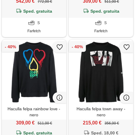
542,00 €
309,00 €
772,00 €
511,00 €
Sped. gratuita
Sped. gratuita
S
S
Farfetch
Farfetch
Haculla felpa rainbow love -
Haculla felpa town away -
nero
nero
309,00 €
215,00 €
511,00 €
356,00 €
Sped. gratuita
Sped. 18,00 €