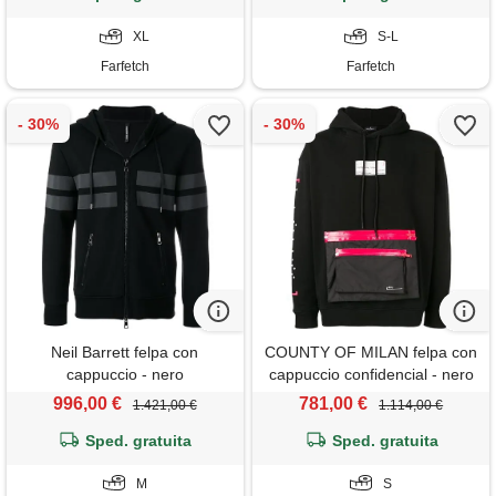
XL
S-L
Farfetch
Farfetch
Neil Barrett felpa con
COUNTY OF MILAN felpa con
cappuccio - nero
cappuccio confidencial - nero
996,00 €
781,00 €
1.421,00 €
1.114,00 €
Sped. gratuita
Sped. gratuita
M
S