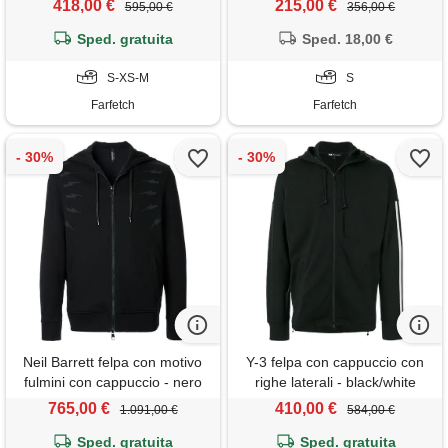
418,00 €
215,00 €
595,00 €
356,00 €
Sped. gratuita
Sped. 18,00 €
S-XS-M
S
Farfetch
Farfetch
Neil Barrett felpa con motivo
Y-3 felpa con cappuccio con
fulmini con cappuccio - nero
righe laterali - black/white
765,00 €
410,00 €
1.091,00 €
584,00 €
Sped. gratuita
Sped. gratuita