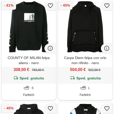
COUNTY OF MILAN felpa
Carpe Diem felpa con orlo
aliens - nero
non rifinito - nero
308,00 €
504,00 €
783,00 €
922,00 €
Sped. gratuita
Sped. gratuita
S
L
Farfetch
Farfetch