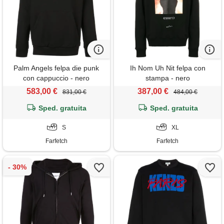
Palm Angels felpa die punk
Ih Nom Uh Nit felpa con
con cappuccio - nero
stampa - nero
583,00 €
387,00 €
831,00 €
484,00 €
Sped. gratuita
Sped. gratuita
S
XL
Farfetch
Farfetch