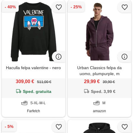
Haculla felpa valentine - nero
Urban Classics felpa da
uomo, plumpurple, m
309,00 €
29,99 €
511,00 €
39,90 €
Sped. gratuita
Sped. 3,99 €
S-XL-M-L
M
Farfetch
amazon