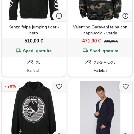
Kenzo felpa jumping tiger -
Valentino Garavani felpa con
nero
cappuccio - verde
510,00 €
471,00 €
980,00 €
Sped. gratuita
Sped. gratuita
XL
XS-S-M-L-XL
Farfetch
Farfetch