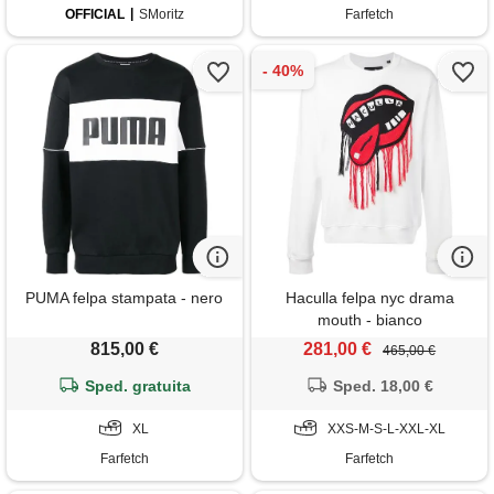
OFFICIAL
SMoritz
Farfetch
PUMA felpa stampata - nero
Haculla felpa nyc drama
mouth - bianco
815,00 €
281,00 €
465,00 €
Sped. gratuita
Sped. 18,00 €
XL
XXS-M-S-L-XXL-XL
Farfetch
Farfetch