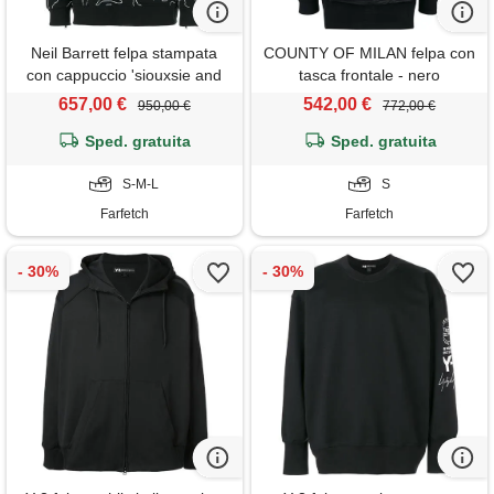
Neil Barrett felpa stampata
COUNTY OF MILAN felpa con
con cappuccio 'siouxsie and
tasca frontale - nero
the banshees' - nero
657,00 €
542,00 €
950,00 €
772,00 €
Sped. gratuita
Sped. gratuita
S-M-L
S
Farfetch
Farfetch