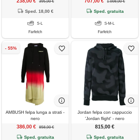
238,00 €
707,00 €
395,00 €
1.008,00 €
Sped. 18,00 €
Sped. gratuita
S-L
S-M-L
Farfetch
Farfetch
AMBUSH felpa lunga a strati -
Jordan felpa con cappuccio
nero
'Jordan flight' - nero
386,00 €
815,00 €
858,00 €
Sped. gratuita
Sped. gratuita