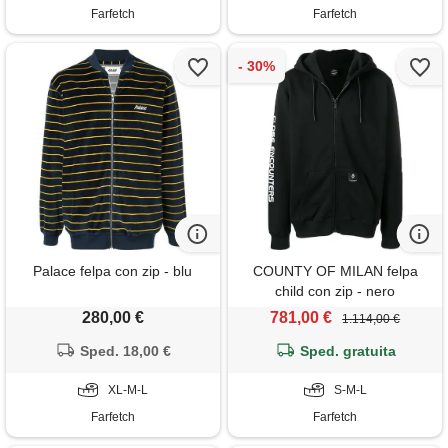
Farfetch
Farfetch
Palace felpa con zip - blu
COUNTY OF MILAN felpa
child con zip - nero
280,00 €
781,00 €
1.114,00 €
Sped. 18,00 €
Sped. gratuita
XL-M-L
S-M-L
Farfetch
Farfetch