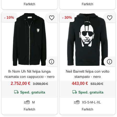
Farfetch
Farfetch
Ih Nom Uh Nit felpa lunga
Neil Barrett felpa con volto
ricamata con cappuccio - nero
stampato - nero
2.752,00 €
443,00 €
3.058,00 €
631,00 €
Sped. gratuita
Sped. gratuita
M
XS-S-M-L-XL
Farfetch
Farfetch