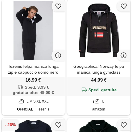
Tezenis felpa manica lunga
Geographical Norway felpa
zip e cappuccio uomo nero
manica lunga gymclass
hoodie uomo 35% poliestere.
16,99 €
44,99 €
65% cotone nero l
Sped. 3,99 €
Sped. gratuita
gratuita oltre 49,00 €
L M S XL XXL
L
OFFICIAL
Tezenis
amazon