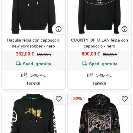
Haculla felpa con cappuccio
COUNTY OF MILAN felpa con
new york robber - nero
cappuccio - nero
332,00 €
600,00 €
550,00 €
855,00 €
Sped. gratuita
Sped. gratuita
S-XL-M-L
S-XL-M-L
Farfetch
Farfetch