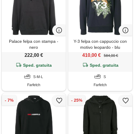
Palace felpa con stampa -
Y-3 felpa con cappuccio con
nero
motivo leopardo - blu
222,00 €
410,00 €
584,00 €
Sped. gratuita
Sped. gratuita
S-M-L
S
Farfetch
Farfetch