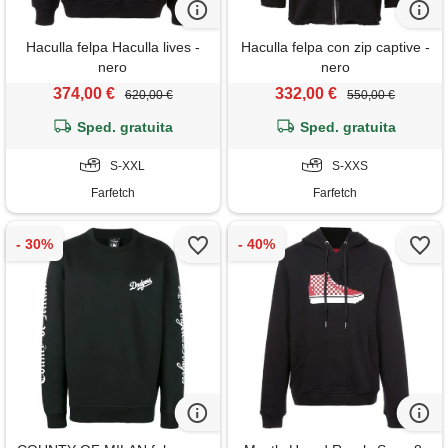
Haculla felpa Haculla lives -
Haculla felpa con zip captive -
nero
nero
374,00 €
332,00 €
620,00 €
550,00 €
Sped. gratuita
Sped. gratuita
S-XXL
S-XXS
Farfetch
Farfetch