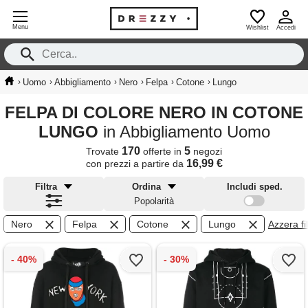
Menu
Wishlist
Accedi
›
›
›
›
›
›
Uomo
Abbigliamento
Nero
Felpa
Cotone
Lungo
FELPA DI COLORE NERO IN COTONE
LUNGO
in Abbigliamento Uomo
170
5
Trovate
offerte in
negozi
16,99 €
con prezzi a partire da
Filtra
Ordina
Includi sped.
Popolarità
Nero
Felpa
Cotone
Lungo
Azzera fil