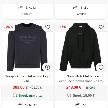
S-XL-M
S-M-L
Farfetch
Farfetch
Giorgio Armani felpa con logo
Ih Nom Uh Nit felpa con
- blu
cappuccio bowie flash - nero
363,00 €
248,00 €
491,00 €
448,00 €
Sped. gratuita
Sped. 18,00 €
50-52-54
XS