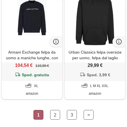
Armani Exchange felpa da
Urban Classics felpa oversize
uomo a maniche lunghe, con
per uomo, felpa dal taglio
logo lettering round collar, blu,
lungo, in cotone, polsini alle
104,54 €
29,99 €
110,00 €
xl, navy scuro, xl
maniche, diversi colori
Sped. gratuita
disponibili, taglie m - xxl
Sped. 3,99 €
XL
L M XL XXL
amazon
amazon
1
2
3
>