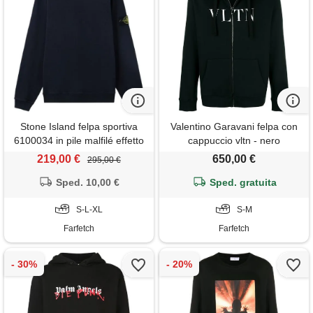
Stone Island felpa sportiva
Valentino Garavani felpa con
6100034 in pile malfilé effetto
cappuccio vltn - nero
vissuto - blu
219,00 €
650,00 €
295,00 €
Sped. 10,00 €
Sped. gratuita
S-L-XL
S-M
Farfetch
Farfetch