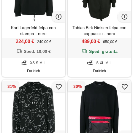
Karl Lagerfeld felpa con
Tobias Birk Nielsen felpa con
stampa - nero
cappuccio - nero
224,00 €
489,00 €
240,00 €
650,00 €
Sped. 10,00 €
Sped. gratuita
XS-S-M-L
S-XL-M-L
Farfetch
Farfetch