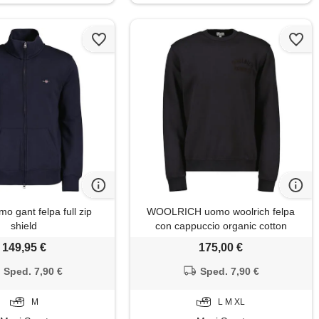
 gant felpa full zip
WOOLRICH uomo woolrich felpa
shield
con cappuccio organic cotton
149,95 €
175,00 €
Sped. 7,90 €
Sped. 7,90 €
M
L M XL