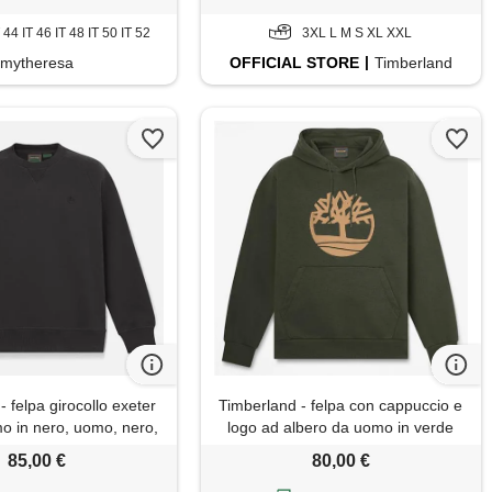
T 44 IT 46 IT 48 IT 50 IT 52
3XL L M S XL XXL
mytheresa
OFFICIAL
STORE
Timberland
 felpa girocollo exeter
Timberland - felpa con cappuccio e
mo in nero, uomo, nero,
logo ad albero da uomo in verde
taglia: 3xl
scuro, uomo, verde, taglia: l
85,00 €
80,00 €