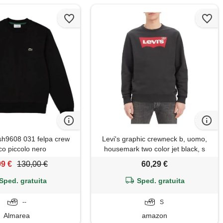
h9608 031 felpa crew
Levi's graphic crewneck b, uomo,
co piccolo nero
housemark two color jet black, s
99 €
130,00 €
60,29 €
Sped. gratuita
Sped. gratuita
--
S
Almarea
amazon