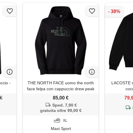
ccio -
THE NORTH FACE uomo the north
LACOSTE s
face felpa con cappuccio drew peak
coc
 €
85,00 €
79,
Sped. 7,90 €
gratuita oltre 99,00 €
XL
Maxi Sport