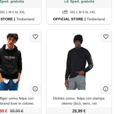
Sped. gratuita
Sped. gratuita
3XL L M S XL XXL
3XL L M S XL XXL
STORE
Timberland
OFFICIAL
STORE
Timberland
figer uomo felpa con
Dickies uomo, felpa con stampa
brand love in cotone,
okemo (bci), nero, xxl
ero (black), s
99 €
99,90 €
26,99 €