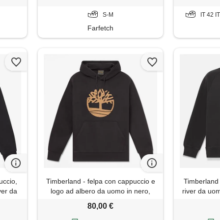
S-M
IT 42 I
Farfetch
uccio,
Timberland - felpa con cappuccio e
Timberland -
ver da
logo ad albero da uomo in nero,
river da uo
 nero,
uomo, nero, taglia: 3xl
80,00 €