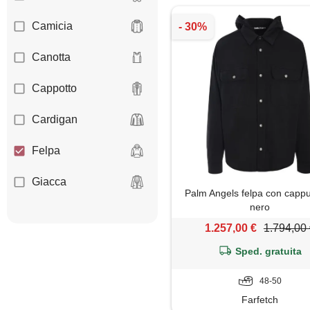
Camicia
Canotta
Cappotto
Cardigan
Felpa
Giacca
Palm Angels felpa con cappu
nero
Gilet
1.257,00 €
1.794,00
Giubbotto
Sped. gratuita
Jeans
48-50
Farfetch
Maglia