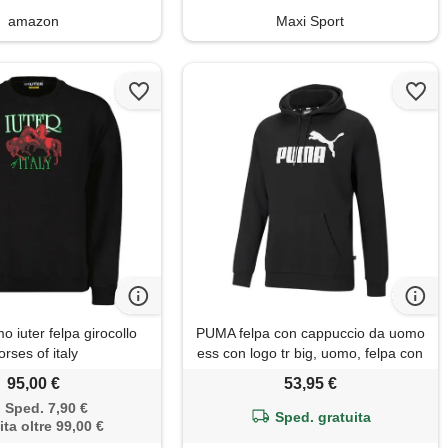
amazon
Maxi Sport
 iuter felpa girocollo
PUMA felpa con cappuccio da uomo
orses of italy
ess con logo tr big, uomo, felpa con
cappuccio. , 851745_01, nero , 3xl
95,00 €
53,95 €
Sped. 7,90 €
Sped. gratuita
ita oltre 99,00 €