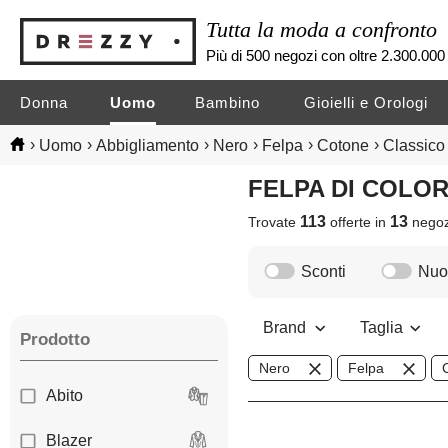
Tutta la moda a confronto
Più di 500 negozi con oltre 2.300.000 
Donna
Uomo
Bambino
Gioielli e Orologi
›
›
›
›
›
›
Uomo
Abbigliamento
Nero
Felpa
Cotone
Classico
FELPA DI COL
113
13
Trovate
offerte in
nego
Sconti
Nuov
Brand
Taglia
Prodotto
Nero
Felpa
Abito
Blazer