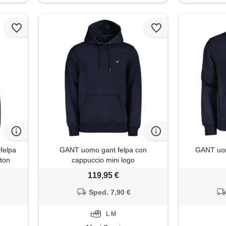
felpa
GANT uomo gant felpa con
GANT uomo
tton
cappuccio mini logo
119,95 €
Sped. 7,90 €
L M