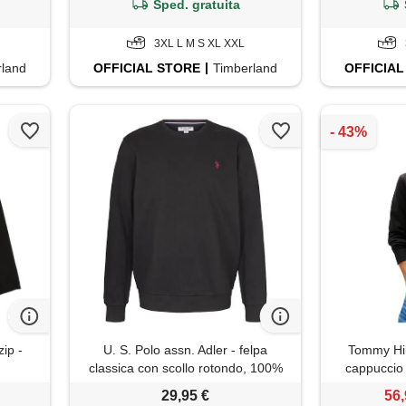
Sped. gratuita
3XL L M S XL XXL
rland
OFFICIAL
STORE
Timberland
OFFICIAL
ip -
U. S. Polo assn. Adler - felpa
Tommy Hil
classica con scollo rotondo, 100%
cappuccio 
cotone, colore nero, xl
n
29,95 €
56,