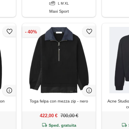
L M XL
Maxi Sport
con
Toga felpa con mezza zip - nero
Acne Studio
c
422,00 €
700,00 €
Sped. gratuita