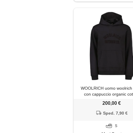
Maglietta
Maglione
Mantella
Pantaloni
Pantaloni capri
Parka
WOOLRICH uomo woolrich 
Piumino
con cappuccio organic co
200,00 €
Polo
Sped. 7,90 €
Salopette
S
Shorts