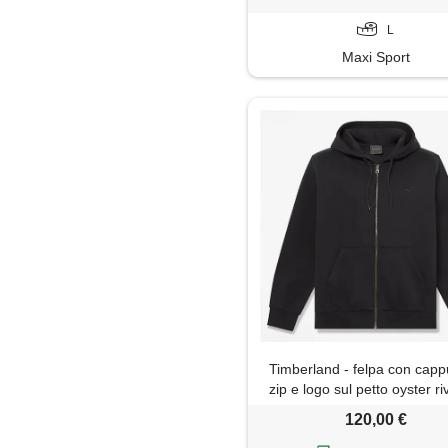
L
Maxi Sport
Timberland - felpa con capp
zip e logo sul petto oyster ri
uomo in colore nero, uomo,
120,00 €
taglia: 3xl