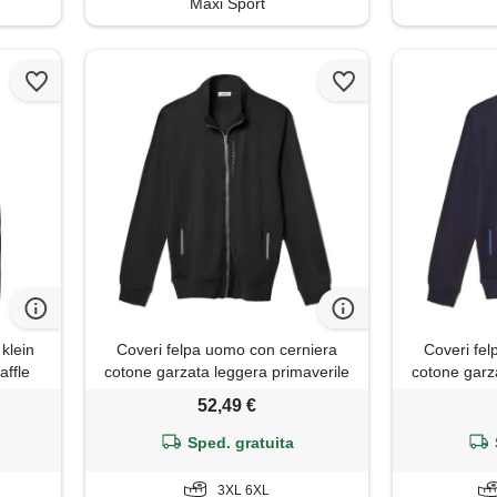
Maxi Sport
klein
Coveri felpa uomo con cerniera
Coveri fe
affle
cotone garzata leggera primaverile
cotone garz
taglie forti coveril (6xl - nero)
taglie fo
52,49 €
Sped. gratuita
3XL 6XL