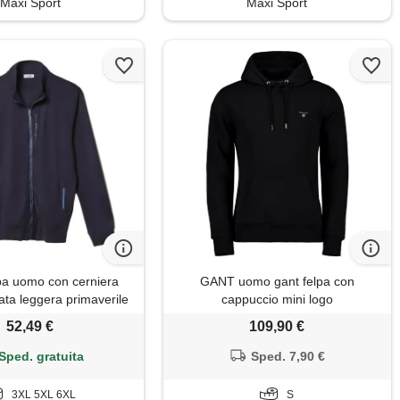
Maxi Sport
Maxi Sport
lpa uomo con cerniera
GANT uomo gant felpa con
ata leggera primaverile
cappuccio mini logo
rti coveril (5xl - blu)
52,49 €
109,90 €
Sped. gratuita
Sped. 7,90 €
3XL 5XL 6XL
S