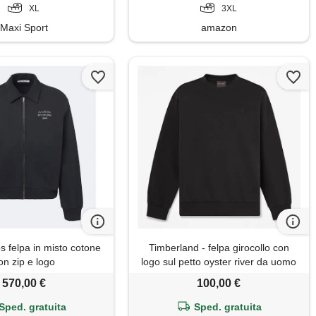
XL
3XL
Maxi Sport
amazon
s felpa in misto cotone
Timberland - felpa girocollo con
on zip e logo
logo sul petto oyster river da uomo
in nero, uomo, nero, taglia: 3xl
570,00 €
100,00 €
Sped. gratuita
Sped. gratuita