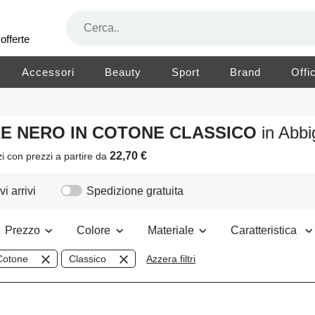
offerte
Accessori
Beauty
Sport
Brand
Offi
ORE NERO IN COTONE CLASSICO
in Abb
22,70 €
zi
con prezzi a partire da
i arrivi
Spedizione gratuita
Prezzo
Colore
Materiale
Caratteristica
Cotone
Classico
Azzera filtri