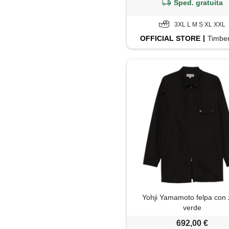
Sped. gratuita
3XL L M S XL XXL
OFFICIAL
STORE
Timbe
Yohji Yamamoto felpa con z
verde
692,00 €