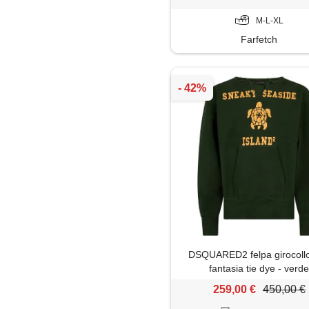
M-L-XL
Farfetch
DSQUARED2 felpa girocoll
fantasia tie dye - verd
259,00 €
450,00 €