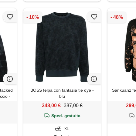
stacked
BOSS felpa con fantasia tie dye -
Sankuanz fel
ccio -
blu
348,00 €
387,00 €
299,
Sped. gratuita
XL