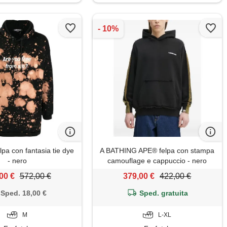
pa con fantasia tie dye
A BATHING APE® felpa con stampa
- nero
camouflage e cappuccio - nero
00 €
572,00 €
379,00 €
422,00 €
Sped. 18,00 €
Sped. gratuita
M
L-XL