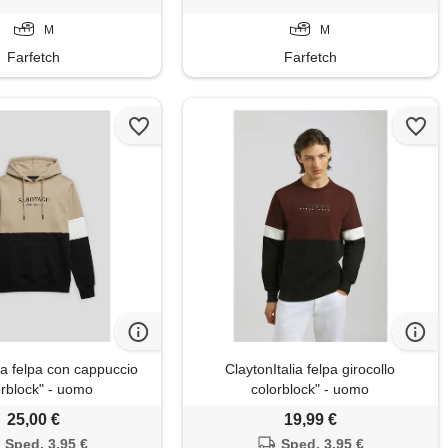
M
M
Farfetch
Farfetch
ia felpa con cappuccio
ClaytonItalia felpa girocollo
orblock" - uomo
colorblock" - uomo
25,00 €
19,99 €
Sped. 3,95 €
Sped. 3,95 €