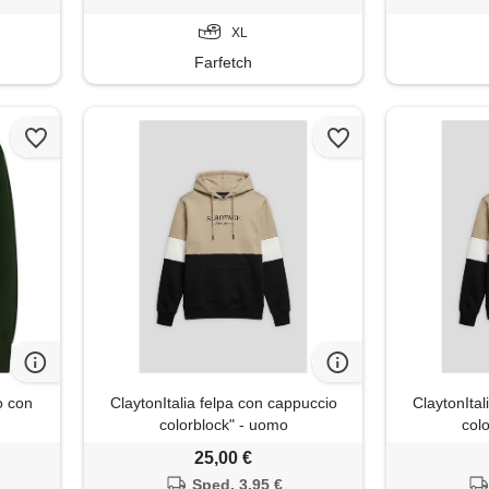
XL
Farfetch
o con
ClaytonItalia felpa con cappuccio
ClaytonItal
e
colorblock" - uomo
col
25,00 €
Sped. 3,95 €