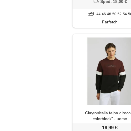
Sped. 18,00 €
44-46-48-50-52-54-5
Farfetch
ClaytonItalia felpa giroco
colorblock" - uomo
19,99 €