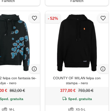
Farfetch
Farfetch
elpa con fantasia tie-
COUNTY OF MILAN felpa con
dye - nero
stampa - nero
00 €
862,00 €
377,00 €
793,00 €
Sped. gratuita
Sped. gratuita
M-L
XS-S-L