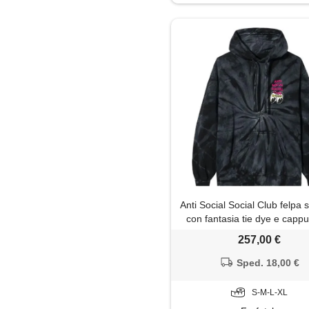
Maglia
Maglietta
Maglione
Mantella
Pantaloni
Parka
Anti Social Social Club felpa 
Piumino
con fantasia tie dye e cappu
nero
257,00 €
Polo
Sped. 18,00 €
Shorts
S-M-L-XL
Trench