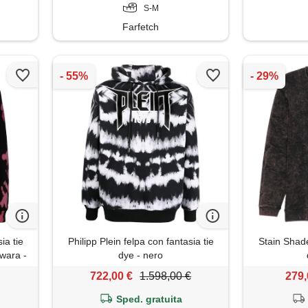
S-M
Farfetch
ia tie
Philipp Plein felpa con fantasia tie
Stain Shade
iwara -
dye - nero
722,00 €
1.598,00 €
279,
Sped. gratuita