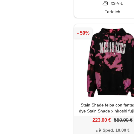
XS-M-L
Farfetch
Stain Shade felpa con fantas
dye Stain Shade x hiroshi fuj
nero
223,00 €
550,00 €
Sped. 10,00 €