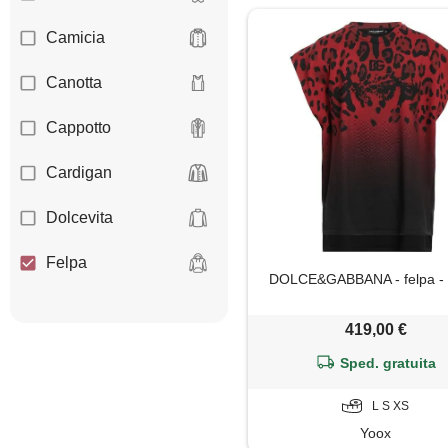
Camicia
Canotta
Cappotto
Cardigan
Dolcevita
Felpa
DOLCE&GABBANA - felpa - 
Giacca
419,00 €
Gilet
Sped. gratuita
Giubbotto
L S XS
Yoox
Jeans