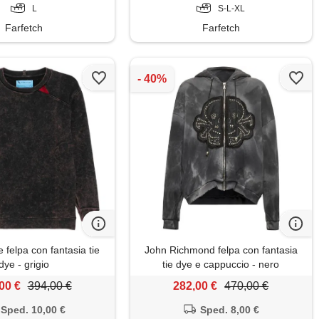
L
S-L-XL
Farfetch
Farfetch
 felpa con fantasia tie
John Richmond felpa con fantasia
dye - grigio
tie dye e cappuccio - nero
00 €
394,00 €
282,00 €
470,00 €
Sped. 10,00 €
Sped. 8,00 €