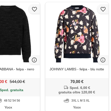
BANA - felpa - nero
JOHNNY LAMBS - felpa - blu notte
00 €
544,00 €
70,00 €
Sped. 6,00 €
Sped. gratuita
gratuita oltre 120,00 €
48 52 54 56
3XL L M S XL
Yoox
Yoox