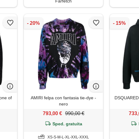
Farfetch
one of
AMIRI felpa con fantasia tie-dye -
DSQUARED2 f
nero
793,00 €
990,00 €
733,
Sped. gratuita
XS-S-M-L-XL-XXL-XXXL