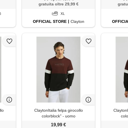
gratuita oltre 29,99 €
gratu
6
XL
OFFICIAL
STORE
Clayton
OFFICI
llo
ClaytonItalia felpa girocollo
ClaytonI
colorblock" - uomo
col
19,99 €