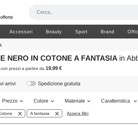
offerte
Accessori
Beauty
Sport
Brand
Offi
a
RE NERO IN COTONE A FANTASIA
in Ab
19,99 €
i
con prezzi a partire da
i arrivi
Spedizione gratuita
Prezzo
Colore
Materiale
Caratteristica
Cotone
A fantasia
Azzera filtri