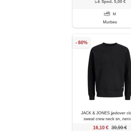
Sped. 5,00 €
M
Murbes
JACK & JONES jjedover cla
sweat crew neck sn, nero,
16,10 €
39,99 €