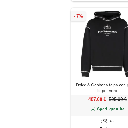
Impermeabile
Jeans
Maglia
Maglietta
Maglione
Mantella
Dolce & Gabbana felpa con 
Pantaloni
logo - nero
487,00 €
525,00 €
Parka
Sped. gratuita
Piumino
46
Polo