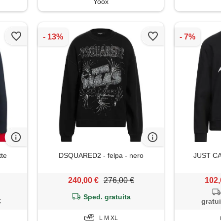
Yoox
tte
DSQUARED2 - felpa - nero
JUST CAV
240,00 €
276,00 €
102,
Sped. gratuita
€
gratui
L M XL