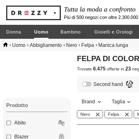
Tutta la moda a confronto
Più di 500 negozi con oltre 2.300.000 
Donna
Uomo
Bambino
Gioielli e Orologi
›
›
›
›
›
Uomo
Abbigliamento
Nero
Felpa
Manica lunga
FELPA DI COL
6.475
23
Trovate
offerte in
neg
Second hand
Brand
Taglia
Prodotto
Nero
Felpa
Abito
Blazer