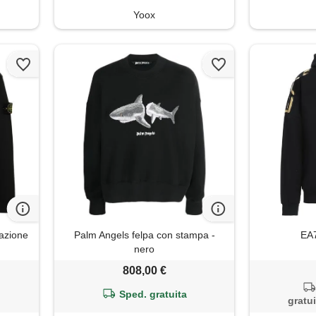
Yoox
cazione
Palm Angels felpa con stampa -
EA7
nero
808,00 €
Sped. gratuita
gratui