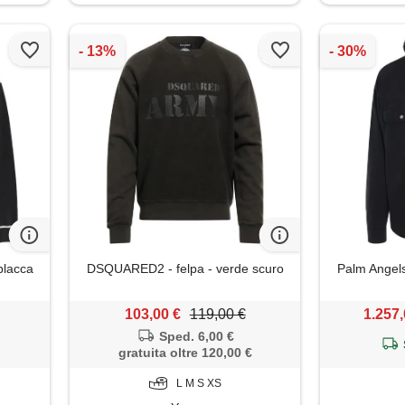
placca
DSQUARED2 - felpa - verde scuro
Palm Angels
103,00 €
119,00 €
1.257,
Sped. 6,00 €
gratuita oltre 120,00 €
L M S XS