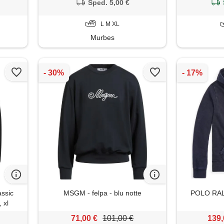
Sped. 5,00 €
L M XL
Murbes
ssic
MSGM - felpa - blu notte
POLO RALP
 xl
71,00 €
101,00 €
139,