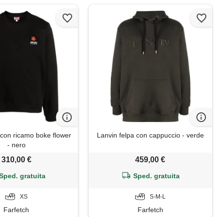
 con ricamo boke flower
Lanvin felpa con cappuccio - verde
- nero
310,00 €
459,00 €
Sped. gratuita
Sped. gratuita
XS
S-M-L
Farfetch
Farfetch