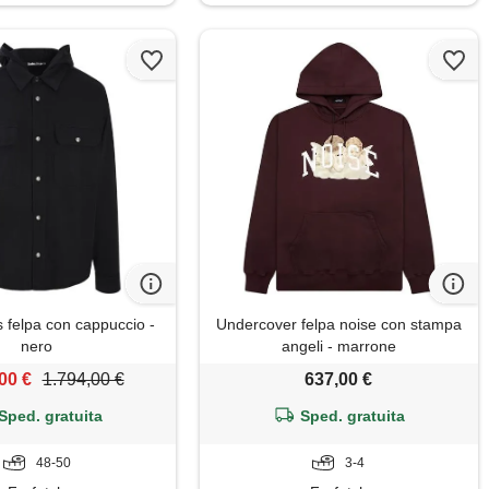
 felpa con cappuccio -
Undercover felpa noise con stampa
nero
angeli - marrone
00 €
1.794,00 €
637,00 €
Sped. gratuita
Sped. gratuita
48-50
3-4