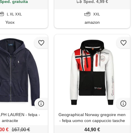
casual tops street sweater, zipper b,
Sped. gratuita
Sped. 4,99 €
xxl
L XL XXL
XXL
Yoox
amazon
H LAUREN - felpa -
Geographical Norway gregoire men
antracite
- felpa uomo con cappuccio tasche
zip - felpe pullover hoody neve a
00 €
167,00 €
44,90 €
maniche lunghe - abito ideale