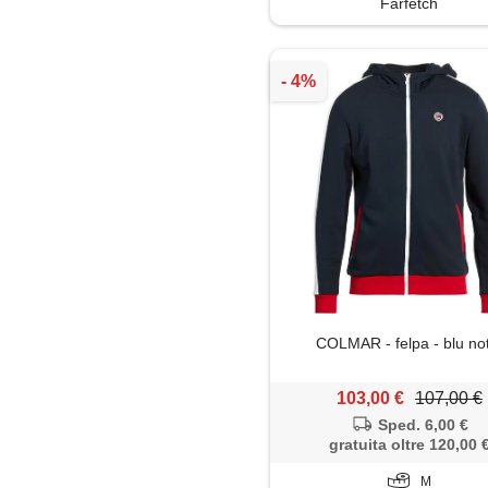
Farfetch
Salopette
Shorts
Soprabito
Trench
COLMAR - felpa - blu no
103,00 €
107,00 €
Sped. 6,00 €
gratuita oltre 120,00 
M