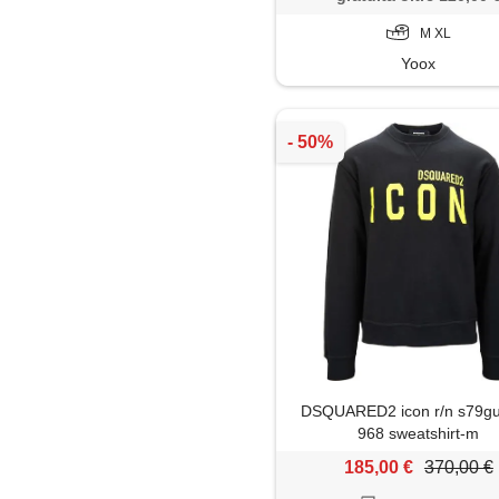
M XL
Yoox
DSQUARED2 icon r/n s79g
968 sweatshirt-m
185,00 €
370,00 €