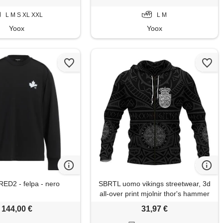
L M S XL XXL
L M
Yoox
Yoox
D2 - felpa - nero
SBRTL uomo vikings streetwear, 3d
all-over print mjolnir thor's hammer
tattoo runeshoodie norse mythology
144,00 €
31,97 €
sweatshirt long sleeve case unisex