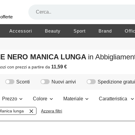
offerte
Accessori
Beauty
Sport
Brand
Offi
ORE NERO MANICA LUNGA
in Abbigliame
11,59 €
ozi
con prezzi a partire da
Sconti
Nuovi arrivi
Spedizione gratui
Prezzo
Colore
Materiale
Caratteristica
Manica lunga
Azzera filtri