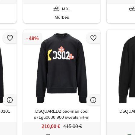
M XL
Murbes
u0101
DSQUARED2 pac-man cool
DSQUARE
s71gu0638 900 sweatshirt-m
210,00 €
415,00 €