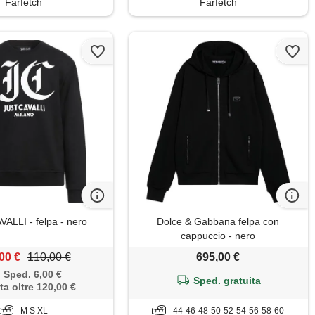
Farfetch
Farfetch
ALLI - felpa - nero
Dolce & Gabbana felpa con
cappuccio - nero
00 €
110,00 €
695,00 €
Sped. 6,00 €
Sped. gratuita
ta oltre 120,00 €
M S XL
44-46-48-50-52-54-56-58-60