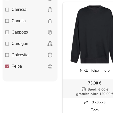
Camicia
Canotta
Cappotto
Cardigan
Dolcevita
Felpa
NIKE - felpa - nero
Giacca
73,00 €
Giaccone
Sped. 6,00 €
gratuita oltre 120,00 
Gilet
S XS XXS
Yoox
Giubbotto