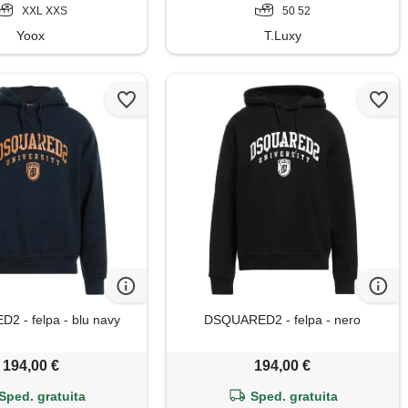
XXL XXS
50 52
Yoox
T.Luxy
 - felpa - blu navy
DSQUARED2 - felpa - nero
194,00 €
194,00 €
Sped. gratuita
Sped. gratuita