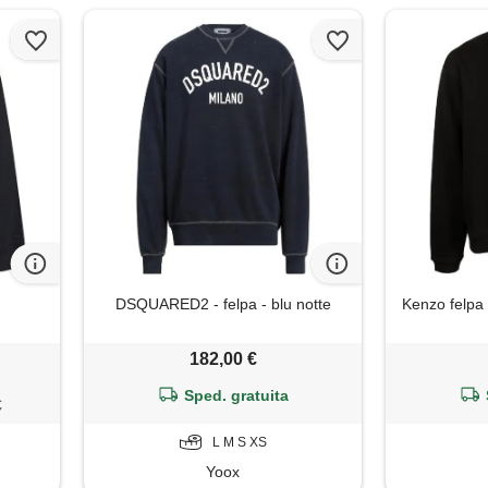
DSQUARED2 - felpa - blu notte
Kenzo felpa
182,00 €
Sped. gratuita
€
L M S XS
Yoox