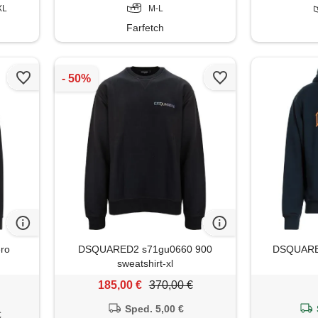
XL
M-L
Farfetch
ro
DSQUARED2 s71gu0660 900
DSQUARED2
sweatshirt-xl
185,00 €
370,00 €
Sped. 5,00 €
€