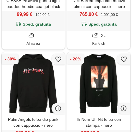
CIESSE PIUMINI gunbu light
Neil Barrett felpa con motivo
padded hoodie coat jet black
fulmini con cappuccio - nero
99,99 €
765,00 €
199,00 €
1.091,00 €
Sped. gratuita
Sped. gratuita
--
XL
Almarea
Farfetch
Palm Angels felpa die punk
Ih Nom Uh Nit felpa con
con cappuccio - nero
stampa - nero