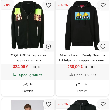
DSQUARED2 felpa con
Mostly Heard Rarely Seen 8-
cappuccio - nero
Bit felpa con cappuccio - nero
834,00 €
238,00 €
913,00 €
395,00 €
Sped. gratuita
Sped. 18,00 €
M
S-L
Farfetch
Farfetch