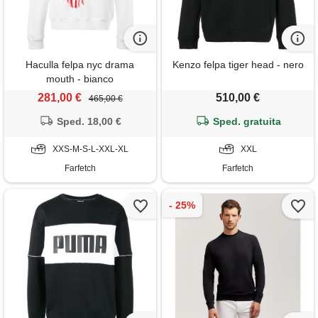
Haculla felpa nyc drama
Kenzo felpa tiger head - nero
mouth - bianco
281,00 €
510,00 €
465,00 €
Sped. 18,00 €
Sped. gratuita
XXS-M-S-L-XXL-XL
XXL
Farfetch
Farfetch