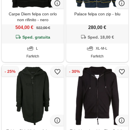
Carpe Diem felpa con orlo
Palace felpa con zip - blu
non rifinito - nero
504,00 €
280,00 €
922,00 €
Sped. gratuita
Sped. 18,00 €
L
XL-M-L
Farfetch
Farfetch