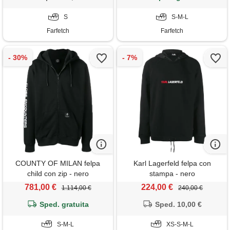
S
S-M-L
Farfetch
Farfetch
COUNTY OF MILAN felpa
Karl Lagerfeld felpa con
child con zip - nero
stampa - nero
781,00 €
224,00 €
1.114,00 €
240,00 €
Sped. gratuita
Sped. 10,00 €
S-M-L
XS-S-M-L