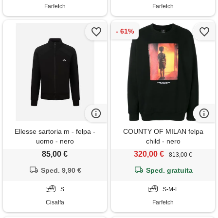
Farfetch
Farfetch
Ellesse sartoria m - felpa -
COUNTY OF MILAN felpa
uomo - nero
child - nero
85,00 €
320,00 €
813,00 €
Sped. 9,90 €
Sped. gratuita
S
S-M-L
Cisalfa
Farfetch