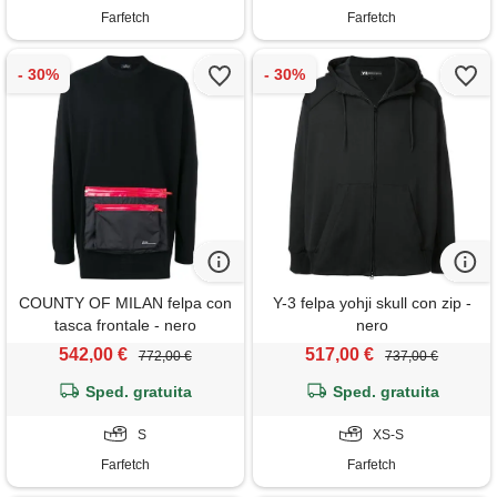
Farfetch
Farfetch
COUNTY OF MILAN felpa con
Y-3 felpa yohji skull con zip -
tasca frontale - nero
nero
542,00 €
517,00 €
772,00 €
737,00 €
Sped. gratuita
Sped. gratuita
S
XS-S
Farfetch
Farfetch