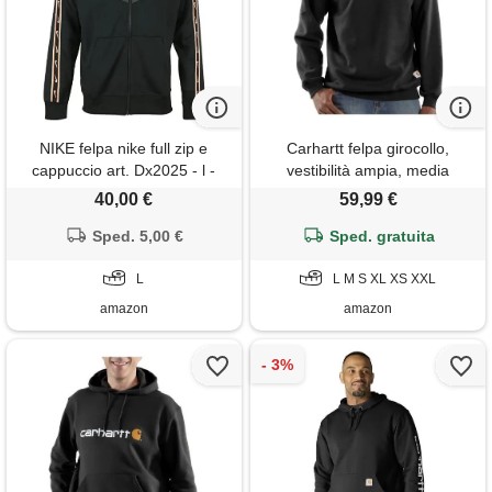
NIKE felpa nike full zip e
Carhartt felpa girocollo,
cappuccio art. Dx2025 - l -
vestibilità ampia, media
nero
pesantezza, uomo, nero, xxl
40,00 €
59,99 €
Sped. 5,00 €
Sped. gratuita
L
L M S XL XS XXL
amazon
amazon