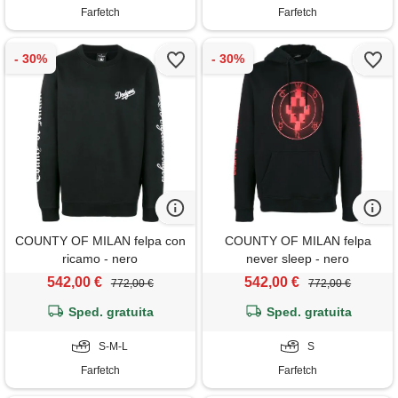
Farfetch
Farfetch
COUNTY OF MILAN felpa con
COUNTY OF MILAN felpa
ricamo - nero
never sleep - nero
542,00 €
542,00 €
772,00 €
772,00 €
Sped. gratuita
Sped. gratuita
S-M-L
S
Farfetch
Farfetch