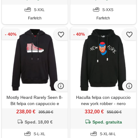
S-XXL
S-XXS
Farfetch
Farfetch
Mostly Heard Rarely Seen 8-
Haculla felpa con cappuccio
Bit felpa con cappuccio e
new york robber - nero
stampa - nero
238,00 €
332,00 €
395,00 €
550,00 €
Sped. 18,00 €
Sped. gratuita
S-L-XL
S-XL-M-L