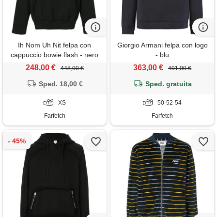
Ih Nom Uh Nit felpa con
Giorgio Armani felpa con logo
cappuccio bowie flash - nero
- blu
248,00 €
363,00 €
448,00 €
491,00 €
Sped. 18,00 €
Sped. gratuita
XS
50-52-54
Farfetch
Farfetch