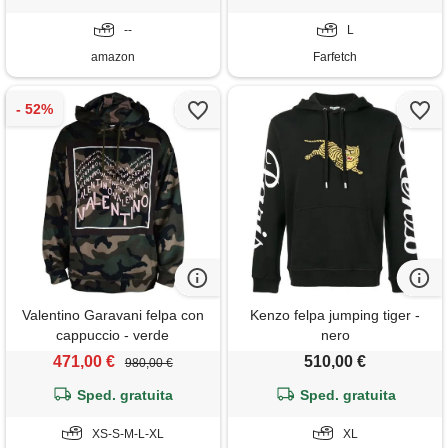
--
L
amazon
Farfetch
Valentino Garavani felpa con
Kenzo felpa jumping tiger -
cappuccio - verde
nero
471,00 €
510,00 €
980,00 €
Sped. gratuita
Sped. gratuita
XS-S-M-L-XL
XL