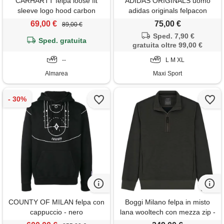
CARHARTT felpa loose fit
ADIDAS ORIGINALS uomo
sleeve logo hood carbon
adidas originals felpacon
heather
cappucio full zip adicolor
69,00 €
75,00 €
89,00 €
firebird
Sped. 7,90 €
Sped. gratuita
gratuita oltre 99,00 €
--
L M XL
Almarea
Maxi Sport
COUNTY OF MILAN felpa con
Boggi Milano felpa in misto
cappuccio - nero
lana wooltech con mezza zip -
verde