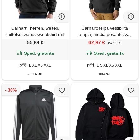
Carhartt, herren, weites,
Carhartt felpa vestibilità
mittelschweres sweatshirt mit
ampia, media pesantezza,
logo-grafik, schwarz, xs
uomo, nero, xl
55,89 €
62,97 €
64,99 €
Sped. gratuita
Sped. gratuita
L XL XS XXL
L S XL XS XXL
amazon
amazon