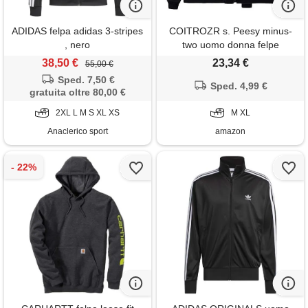
ADIDAS felpa adidas 3-stripes
COITROZR s. Peesy minus-
, nero
two uomo donna felpe
stampate y2k baggy hip hop
38,50 €
23,34 €
55,00 €
vintage sweatshirt 2023
Sped. 7,50 €
outdoor casual manica lunga
Sped. 4,99 €
gratuita oltre 80,00 €
grafica con cordoncino
2XL L M S XL XS
pullover unisex streetwear
M XL
(colore: nero-01, taglia: m)
Anaclerico sport
amazon