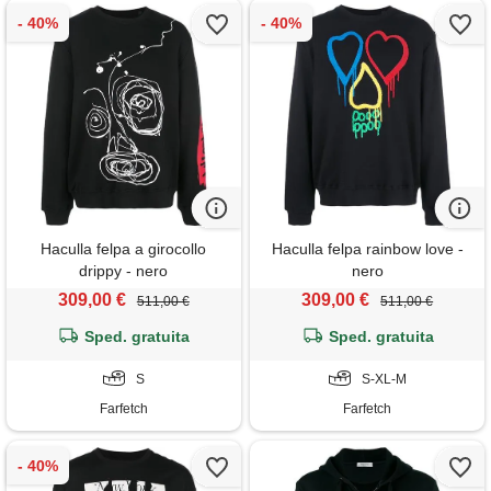
Haculla felpa a girocollo
Haculla felpa rainbow love -
drippy - nero
nero
309,00 €
309,00 €
511,00 €
511,00 €
Sped. gratuita
Sped. gratuita
S
S-XL-M
Farfetch
Farfetch