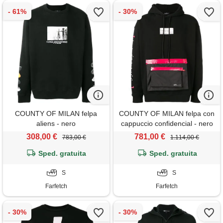
COUNTY OF MILAN felpa
COUNTY OF MILAN felpa con
aliens - nero
cappuccio confidencial - nero
308,00 €
781,00 €
783,00 €
1.114,00 €
Sped. gratuita
Sped. gratuita
S
S
Farfetch
Farfetch