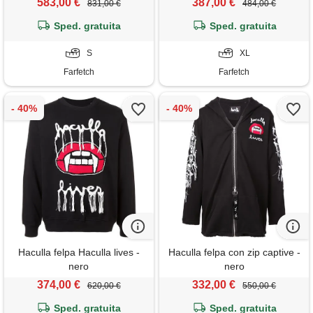
583,00 €
387,00 €
831,00 €
484,00 €
Sped. gratuita
Sped. gratuita
S
XL
Farfetch
Farfetch
Haculla felpa Haculla lives -
Haculla felpa con zip captive -
nero
nero
374,00 €
332,00 €
620,00 €
550,00 €
Sped. gratuita
Sped. gratuita