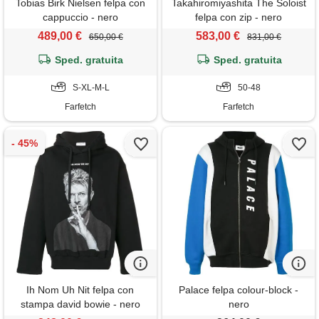
Tobias Birk Nielsen felpa con
Takahiromiyashita The Soloist
cappuccio - nero
felpa con zip - nero
489,00 €
583,00 €
650,00 €
831,00 €
Sped. gratuita
Sped. gratuita
S-XL-M-L
50-48
Farfetch
Farfetch
Ih Nom Uh Nit felpa con
Palace felpa colour-block -
stampa david bowie - nero
nero