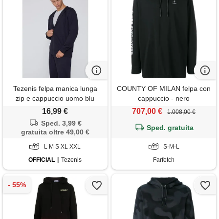
Tezenis felpa manica lunga
COUNTY OF MILAN felpa con
zip e cappuccio uomo blu
cappuccio - nero
16,99 €
707,00 €
1.008,00 €
Sped. 3,99 €
Sped. gratuita
gratuita oltre 49,00 €
L M S XL XXL
S-M-L
OFFICIAL
Tezenis
Farfetch