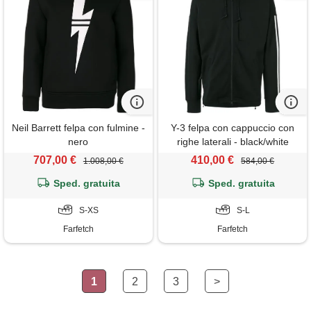
Neil Barrett felpa con fulmine -
Y-3 felpa con cappuccio con
nero
righe laterali - black/white
707,00 €
410,00 €
1.008,00 €
584,00 €
Sped. gratuita
Sped. gratuita
S-XS
S-L
Farfetch
Farfetch
1
2
3
>