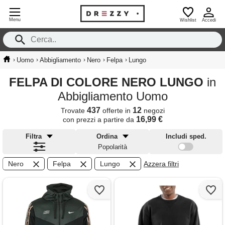
Menu
Wishlist
Accedi
›
›
›
›
›
Uomo
Abbigliamento
Nero
Felpa
Lungo
FELPA DI COLORE NERO LUNGO
in
Abbigliamento Uomo
437
12
Trovate
offerte in
negozi
16,99 €
con prezzi a partire da
Filtra
Ordina
Includi sped.
Popolarità
Nero
Felpa
Lungo
Azzera filtri