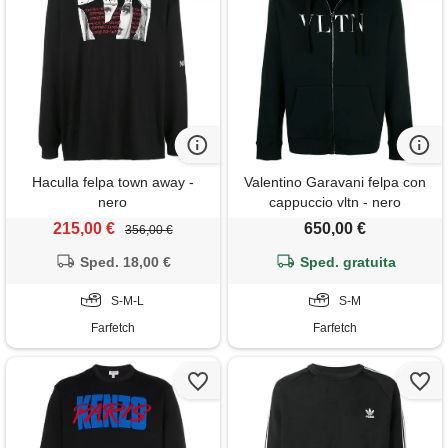
Haculla felpa town away -
Valentino Garavani felpa con
nero
cappuccio vltn - nero
215,00 €
650,00 €
356,00 €
Sped. 18,00 €
Sped. gratuita
S-M-L
S-M
Farfetch
Farfetch