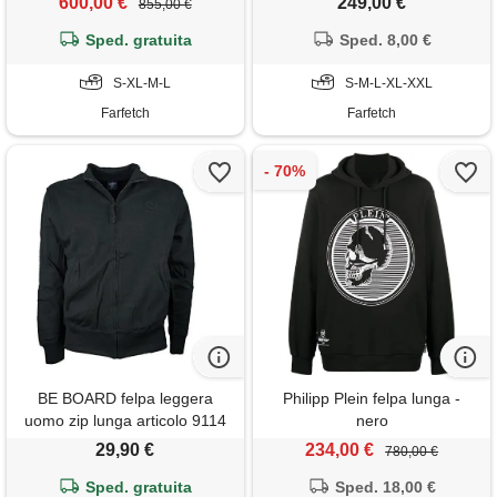
600,00 €
249,00 €
855,00 €
Sped. gratuita
Sped. 8,00 €
S-XL-M-L
S-M-L-XL-XXL
Farfetch
Farfetch
BE BOARD felpa leggera
Philipp Plein felpa lunga -
uomo zip lunga articolo 9114
nero
29,90 €
234,00 €
780,00 €
Sped. gratuita
Sped. 18,00 €