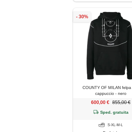
Maglietta
Maglione
Pantaloni
Parka
Piumino
Polo
COUNTY OF MILAN felpa
Shorts
cappuccio - nero
600,00 €
855,00 €
Sped. gratuita
S-XL-M-L