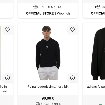
3XL L M S XL XXL
3
OFFICIAL
STORE
Woolrich
OFFICIA
lo in
Felpa leggerissima nera blk
adidas felp
o sul
90,00 €
Sped. 7,99 €