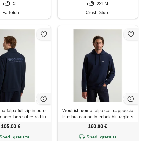
XL
2XL M
Farfetch
Crush Store
o felpa full-zip in puro
Woolrich uomo felpa con cappuccio
acro logo sul retro blu
in misto cotone interlock blu taglia s
taglia s
105,00 €
160,00 €
Sped. gratuita
Sped. gratuita