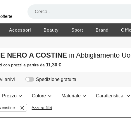
offerte
Accessori
Beauty
Sport
Brand
Offi
RE NERO A COSTINE
in Abbigliamento U
11,30 €
zi
con prezzi a partire da
i arrivi
Spedizione gratuita
Prezzo
Colore
Materiale
Caratteristica
A costine
Azzera filtri