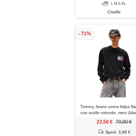
L M S XL
Cisalfa
Tommy Jeans uomo felpa fla
con scollo rotondo, nero (bla
23,50 €
79,90 €
Sped. 3,99 €