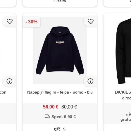
Cisalfa
 con
Napapijri flag m - felpa - uomo - blu
DICKIES 
giro
56,00 €
80,00 €
Sped. 9,90 €
gratu
S