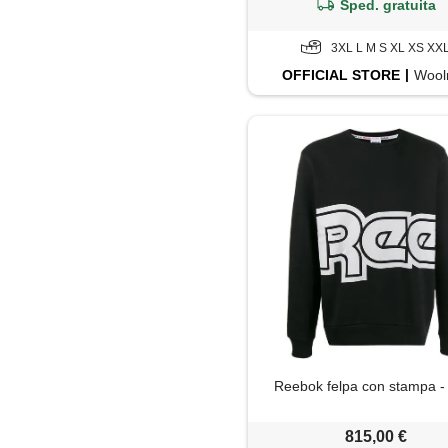
Sped. gratuita
3XL L M S XL XS XX
OFFICIAL
STORE
Wool
Reebok felpa con stampa -
815,00 €