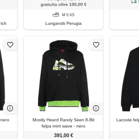
gratuita oltre 100,00 €
L
M S XS
rich
Lungarotti Perugia
 nero
Mostly Heard Rarely Seen 8-Bit
Lacoste felp
felpa mint wave - nero
391,00 €