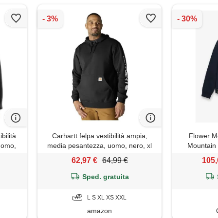
bilità
Carhartt felpa vestibilità ampia,
Flower Mo
uomo,
media pesantezza, uomo, nero, xl
Mountain 
62,97 €
64,99 €
105,
Sped. gratuita
L S XL XS XXL
amazon