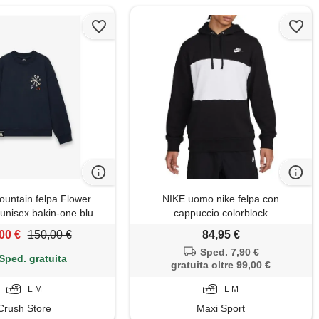
untain felpa Flower
NIKE uomo nike felpa con
unisex bakin-one blu
cappuccio colorblock
00 €
150,00 €
84,95 €
Sped. 7,90 €
Sped. gratuita
gratuita oltre 99,00 €
L M
L M
Crush Store
Maxi Sport