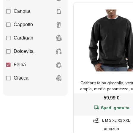
Canotta
Cappotto
Cardigan
Dolcevita
Felpa
Giacca
Carhartt felpa girocollo, vesti
ampia, media pesantezza, 
Gilet
nero, xxl
59,99 €
Giubbotto
Sped. gratuita
Jeans
L M S XL XS XXL
amazon
Maglia