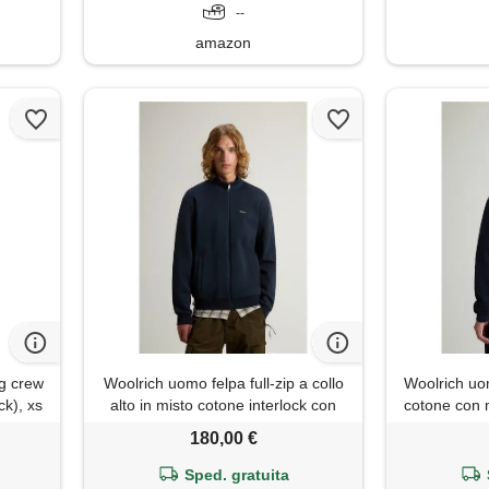
--
amazon
g crew
Woolrich uomo felpa full-zip a collo
Woolrich uom
ck), xs
alto in misto cotone interlock con
cotone con m
logo blu taglia s
180,00 €
Sped. gratuita