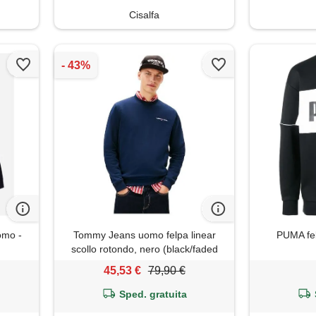
Cisalfa
uomo -
Tommy Jeans uomo felpa linear
PUMA fel
scollo rotondo, nero (black/faded
sun kiss), l
45,53 €
79,90 €
Sped. gratuita