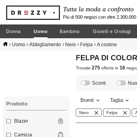
Tutta la moda a confronto
Più di 500 negozi con oltre 2.300.000 
Donna
Uomo
Bambino
Gioielli e Orologi
›
›
›
›
›
Uomo
Abbigliamento
Nero
Felpa
A costine
FELPA DI COLO
275
16
Trovate
offerte in
nego
Sconti
Nuov
Brand
Taglia
Prodotto
Nero
Felpa
Blazer
Camicia