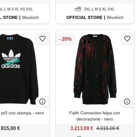
XL L M S XL XS XXL
3XL L M S XL XXL
L
STORE
Woolrich
OFFICIAL
STORE
Woolrich
a pt3 con stampa - nero
Faith Connexion felpa con
decorazione - nero
815,00 €
3.213,00 €
4.016,00 €