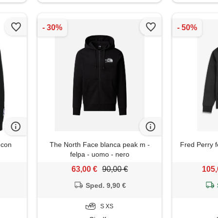
 con
The North Face blanca peak m -
Fred Perry f
felpa - uomo - nero
63,00 €
90,00 €
105,
Sped. 9,90 €
S XS