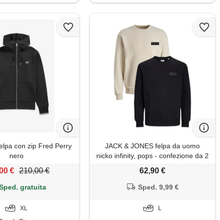
elpa con zip Fred Perry
JACK & JONES felpa da uomo
nero
nicko infinity, pops - confezione da 2
pezzi, l
00 €
210,00 €
62,90 €
Sped. gratuita
Sped. 9,99 €
XL
L