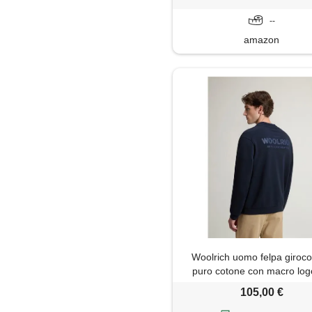
--
amazon
Woolrich uomo felpa girocol
puro cotone con macro log
retro blu taglia s
105,00 €