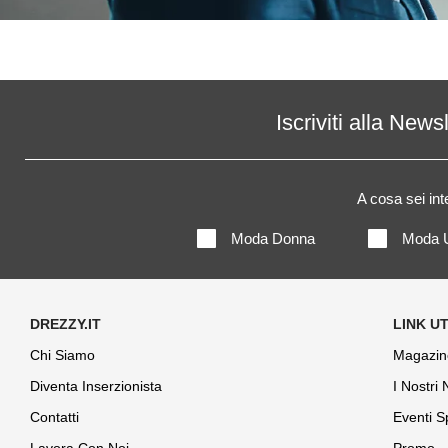
Iscriviti alla News
A cosa sei in
Moda Donna
Moda 
Chi Siamo
Magazin
Diventa Inserzionista
I Nostri
Contatti
Eventi S
Lavora Con Noi
Promo