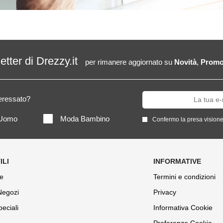
letter di Drezzy.it
per rimanere aggiornato su
Novità
,
Promo
teressato?
Uomo
Moda Bambino
Confermo la presa visione
e
Termini e condizioni
 Negozi
Privacy
peciali
Informativa Cookie
Preferenze Cookie