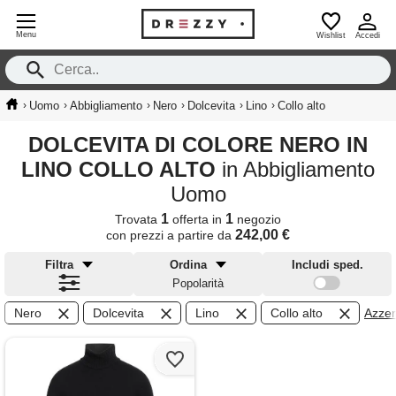
Menu
Wishlist
Accedi
›
›
›
›
›
›
Uomo
Abbigliamento
Nero
Dolcevita
Lino
Collo alto
DOLCEVITA DI COLORE NERO IN
LINO COLLO ALTO
in Abbigliamento
Uomo
1
1
Trovata
offerta in
negozio
242,00 €
con prezzi a partire da
Filtra
Ordina
Includi sped.
Popolarità
Nero
Dolcevita
Lino
Collo alto
Azzera