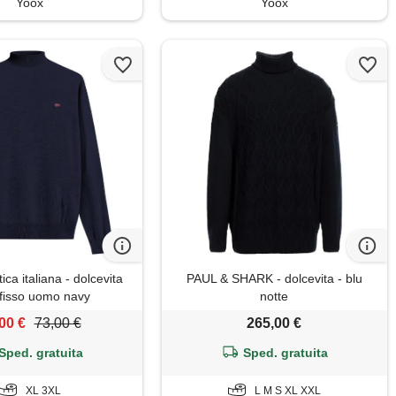
Yoox
Yoox
ica italiana - dolcevita
PAUL & SHARK - dolcevita - blu
 fisso uomo navy
notte
00 €
73,00 €
265,00 €
Sped. gratuita
Sped. gratuita
XL 3XL
L M S XL XXL