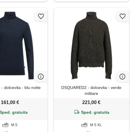
 dolcevita - blu notte
DSQUARED2 - dolcevita - verde
militare
161,00 €
221,00 €
Sped. gratuita
Sped. gratuita
M S
M S XL