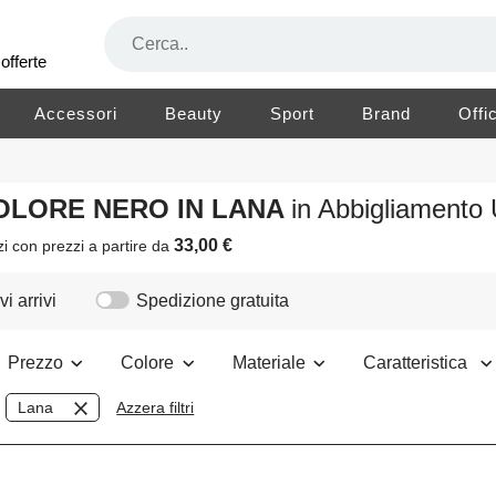
offerte
Accessori
Beauty
Sport
Brand
Offi
COLORE NERO IN LANA
in Abbigliament
33,00 €
zi
con prezzi a partire da
i arrivi
Spedizione gratuita
Prezzo
Colore
Materiale
Caratteristica
Lana
Azzera filtri