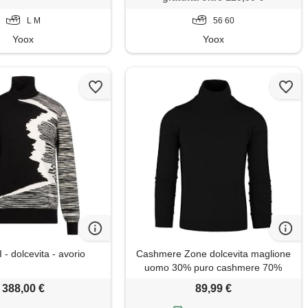
L M
56 60
Yoox
Yoox
- dolcevita - avorio
Cashmere Zone dolcevita maglione
uomo 30% puro cashmere 70%
pura lana made in italy pull manica
388,00 €
89,99 €
lunga morbido soffice e caldo (xxl,