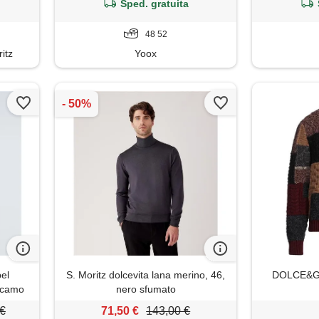
Sped. gratuita
48 52
itz
Yoox
el
S. Moritz dolcevita lana merino, 46,
DOLCE&GA
ricamo
nero sfumato
 €
71,50 €
143,00 €