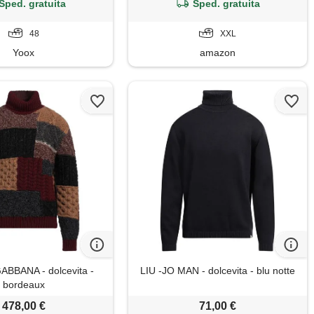
nero)
Sped. gratuita
Sped. gratuita
48
XXL
Yoox
amazon
BBANA - dolcevita -
LIU -JO MAN - dolcevita - blu notte
bordeaux
478,00 €
71,00 €