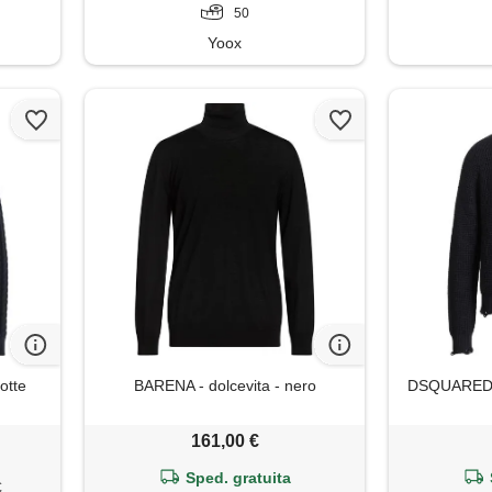
50
Yoox
otte
BARENA - dolcevita - nero
DSQUARED2 -
161,00 €
Sped. gratuita
€