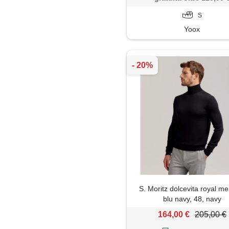
S
Yoox
S. Moritz dolcevita royal me
blu navy, 48, navy
164,00 €
205,00 €