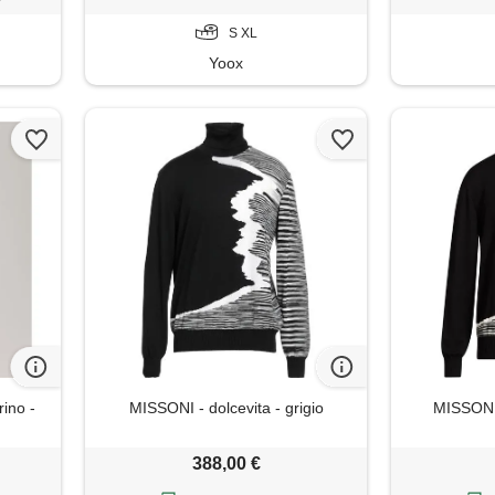
S XL
Yoox
rino -
MISSONI - dolcevita - grigio
MISSONI 
388,00 €