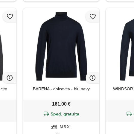
cite
BARENA - dolcevita - blu navy
WINDSOR. -
161,00 €
Sped. gratuita
M S XL