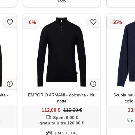
Yoox
ta -
EMPORIO ARMANI - dolcevita - blu
Scuola naut
notte
collo
112,00 €
119,00 €
33,
Sped. 6,00 €
€
gratuita oltre 120,00 €
L M S XL XXL