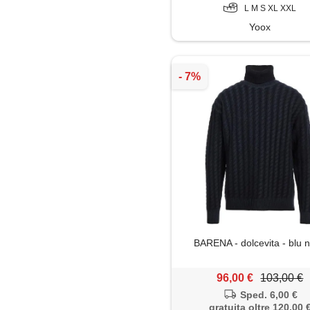
L M S XL XXL
Yoox
BARENA - dolcevita - blu n
96,00 €
103,00 €
Sped. 6,00 €
gratuita oltre 120,00 