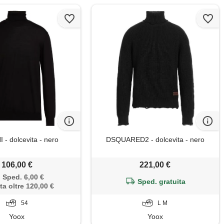
 - dolcevita - nero
DSQUARED2 - dolcevita - nero
106,00 €
221,00 €
Sped. 6,00 €
Sped. gratuita
ta oltre 120,00 €
54
L M
Yoox
Yoox