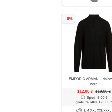
Yoox
Polo
Shorts
Soprabito
Trench
EMPORIO ARMANI - dolcevi
nero
112,00 €
119,00 €
Sped. 6,00 €
gratuita oltre 120,00 
L M S XL XXL XXXL