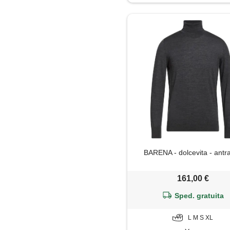
Impermeabile
Jeans
Maglia
Maglietta
Maglione
Mantella
BARENA - dolcevita - antra
Pantaloni
161,00 €
Pantaloni capri
Sped. gratuita
Parka
L M S XL
Piumino