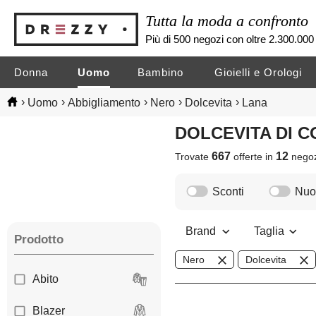
Tutta la moda a confronto
Più di 500 negozi con oltre 2.300.000 
Donna
Uomo
Bambino
Gioielli e Orologi
›
›
›
›
›
Uomo
Abbigliamento
Nero
Dolcevita
Lana
DOLCEVITA DI 
667
12
Trovate
offerte in
nego
Sconti
Nuov
Brand
Taglia
Prodotto
Nero
Dolcevita
Abito
Blazer