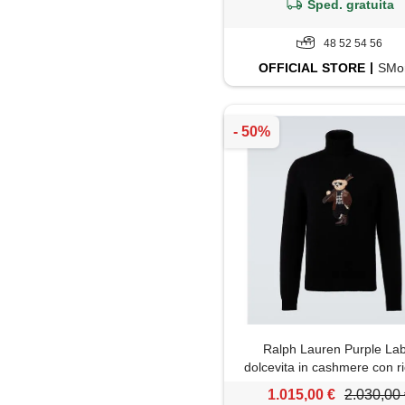
Sped. gratuita
48 52 54 56
OFFICIAL
STORE
SMor
Ralph Lauren Purple Lab
dolcevita in cashmere con 
1.015,00 €
2.030,00