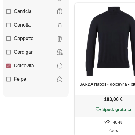
Camicia
Canotta
Cappotto
Cardigan
Dolcevita
Felpa
BARBA Napoli - dolcevita - bl
Giacca
183,00 €
Giaccone
Sped. gratuita
Gilet
46 48
Yoox
Giubbotto