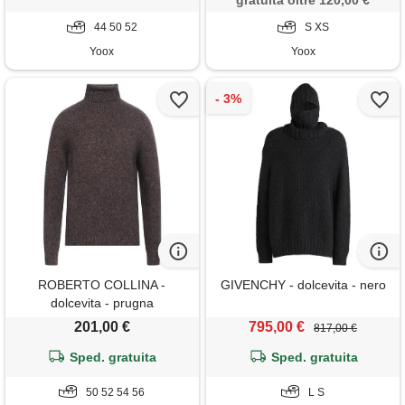
gratuita oltre 120,00 €
44 50 52
S XS
Yoox
Yoox
ROBERTO COLLINA -
GIVENCHY - dolcevita - nero
dolcevita - prugna
201,00 €
795,00 €
817,00 €
Sped. gratuita
Sped. gratuita
50 52 54 56
L S