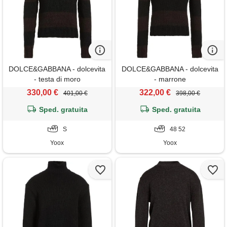
DOLCE&GABBANA - dolcevita
DOLCE&GABBANA - dolcevita
- testa di moro
- marrone
330,00 €
322,00 €
401,00 €
398,00 €
Sped. gratuita
Sped. gratuita
S
48 52
Yoox
Yoox