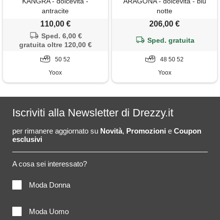
KANGRA - dolcevita -
ARAGONA - dolcevita - blu
antracite
notte
110,00 €
206,00 €
Sped. 6,00 €
Sped. gratuita
gratuita oltre 120,00 €
50 52
48 50 52
Yoox
Yoox
Iscriviti alla Newsletter di Drezzy.it
per rimanere aggiornato su
Novità
,
Promozioni
e
Coupon
esclusivi
A cosa sei interessato?
Moda Donna
Moda Uomo