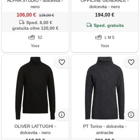
ALPHA STUDIO - dolcevita -
OFFICINE GÉNÉRALE -
nero
dolcevita - nero
106,00 €
194,00 €
128,00 €
Sped. 6,00 €
Sped. gratuita
gratuita oltre 120,00 €
52
L M S
Yoox
Yoox
OLIVER LATTUGHI -
PT Torino - dolcevita -
dolcevita - nero
antracite