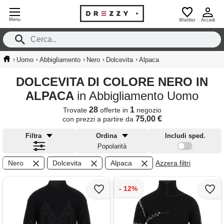
Menu
Wishlist
Accedi
›
›
›
›
›
Uomo
Abbigliamento
Nero
Dolcevita
Alpaca
DOLCEVITA DI COLORE NERO IN
ALPACA
in Abbigliamento Uomo
28
1
Trovate
offerte in
negozio
75,00 €
con prezzi a partire da
Filtra
Ordina
Includi sped.
Popolarità
Nero
Dolcevita
Alpaca
Azzera filtri